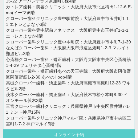
15-22 アーバンテラス茶屋町C棟4階
カトレア歯科・美容クリニック：大阪府大阪市北区梅田1-12-6 E-
ma(イーマ)6階
クローバー歯科クリニック豊中駅前院：大阪府豊中市玉井町1-1-
1 エトレとよなか3階
クローバー歯科豊中駅前アネックス：大阪府豊中市玉井町1-1-1
エトレとよなか4階
クローバー歯科クリニック豊中本町院：大阪府豊中市本町7-1-39
なんばクローバー歯科：大阪府大阪市浪速区湊町1-2-3 マルイト
難波ビル3階
心斎橋クローバー歯科・矯正歯科：大阪府大阪市中央区心斎橋筋
1-4-29 フェリチタ心斎橋4階
クローバー歯科・矯正歯科あべの天王寺院：大阪府大阪市阿倍野
区阿倍野筋1-2-30 あべのHoop4階
高槻クローバー歯科・矯正歯科：大阪府高槻市高槻町12-23 ワキ
タビル2階
茨木クローバー歯科・矯正歯科：大阪府茨木市松ケ本町8-30 イ
オンモール茨木2階
三宮クローバー歯科クリニック：兵庫県神戸市中央区雲井通7-1-
1 ミント神戸15階
クローバー歯科クリニック神戸マルイ院：兵庫県神戸市中央区三
宮町1-7-2 神戸マルイ5階
オンライン予約