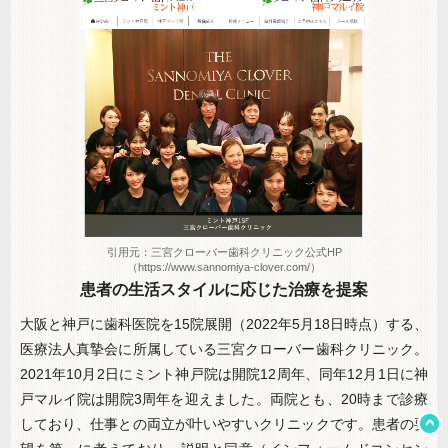
引用元：三宮クローバー歯科クリニック公式HP
（https://www.sannomiya-clover.com/）
患者の生活スタイルに応じた治療を提案
大阪と神戸に歯科医院を15院展開（2022年5月18日時点）する、
医療法人真摯会に所属している三宮クローバー歯科クリニック。
2021年10月2日にミント神戸院は開院12周年、同年12月1日に神
戸マルイ院は開院3周年を迎えました。両院とも、20時まで診療
しており、仕事との両立が叶いやすいクリニックです。患者の要