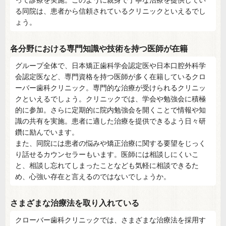
って診療を実施。このように親身で丁寧な治療を提供してい
る同院は、患者から信頼されているクリニックといえるでし
ょう。
各分野における専門知識や技術を持つ医師が在籍
グループ全体で、日本矯正歯科学会認定医や日本口腔外科学
会認定医など、専門資格を持つ医師が多く在籍しているクロ
ーバー歯科クリニック。専門的な治療が受けられるクリニッ
クといえるでしょう。クリニックでは、学会や勉強会に積極
的に参加。さらに定期的に院内勉強会を開くことで情報や知
識の共有を実施。患者に適した治療を提供できるよう日々研
鑽に励んでいます。
また、同院には患者の悩みや矯正治療に関する要望をじっく
り話せるカウンセラーもいます。医師には相談しにくいこ
と、相談し忘れてしまったことなども気軽に相談できるた
め、心強い存在と言えるのではないでしょうか。
さまざまな治療法を取り入れている
クローバー歯科クリニックでは、さまざまな治療法を採用す