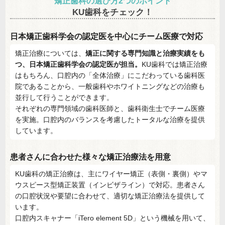
矯正歯科の選び方2つのポイント
KU歯科をチェック！
日本矯正歯科学会の認定医を中心にチーム医療で対応
矯正治療については、
矯正に関する専門知識と治療実績をも
つ、日本矯正歯科学会の認定医が担当。
KU歯科では矯正治療
はもちろん、口腔内の「全体治療」にこだわっている歯科医
院であることから、一般歯科やホワイトニングなどの治療も
並行して行うことができます。
それぞれの専門領域の歯科医師と、歯科衛生士でチーム医療
を実施。口腔内のバランスを考慮したトータルな治療を提供
しています。
患者さんに合わせた様々な矯正治療法を用意
KU歯科の矯正治療は、主にワイヤー矯正（表側・裏側）やマ
ウスピース型矯正装置（インビザライン）で対応。患者さん
の口腔状況や要望に合わせて、適切な矯正治療法を提供して
います。
口腔内スキャナー「iTero element 5D」という機械を用いて、