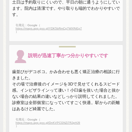
土日は予約取りにくいので、平日の朝に通うようにしてい
ます。院内は清潔です。やり取りも端的でわかりやすいで
す。
引用元：Google（
https://maps.app.goo.gl/YDK5bRmCg7WXRrEp7
）
説明が迅速丁寧かつ分かりやすいです
歯並びがデコボコ。かみ合わせも悪く矯正治療の相談に行
きました。
その場で治療後のイメージを3Dで見せてくれるスピード
感。インビザラインって凄い！小臼歯を抜いた場合と抜か
ない場合の結果の違いなどしっかり説明してくれました。
診療室は全部個室になっていてすごく快適。駅からの距離
はあるけど綺麗でした。
引用元：Google（
https://maps.app.goo.gl/DnKVPCGNZi7RJpHJ9
）