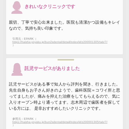
きれいなクリニックです
親切、丁寧で安心出来ました。医院も清潔かつ設備もキレイ
なので、気持ち良い印象です。
引用元：EPARK（
https://haisha-yoyaku.jp/bun2sdental/detail/index/id/z200001305/tab/7/
）
託児サービスがありました
託児サービスがある事で知人から評判を聞き、行きました。
先生自身もお子さん好きのようで、歯科医院＝コワイ所と思
ってましたが、痛みを抑えた治療をしてもらえるので、気に
入りオープン時より通ってます。志木周辺で歯医者を探して
いる方には、 是非おすすめしたいクリニックです。
参照元：EPARK（
https://haisha-yoyaku.jp/bun2sdental/detail/index/id/z200001305/tab/7/
）