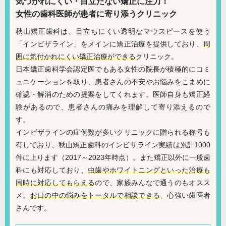
気づかれにくい・目立たない矯正に注力！
女性の歯科医師が患者に寄り添うクリニック
秋山矯正歯科は、目立ちにくい透明なマウスピースを使う
「インビザライン」をメインに矯正治療を提供しており、
周
囲に気付かれにくい矯正治療ができる
クリニック。
日本矯正歯科学会認定医でもある女性の院長が積極的にコミ
ュニケーションを取り、患者さんの不安やお悩みをこまめに
確認・解消のための提案をしてくれます。医師自身も矯正経
験があるので、患者さんの痛みを理解して寄り添えるので
す。
インビザラインの症例数が多いクリニックに贈られる称号も
有しており、秋山矯正歯科のインビザライン実績は累計1000
件に上ります（2017～2023年時点）。また矯正以外に一般歯
科にも対応しており、
虫歯やホワイトニングといった治療も
同時に対応してもらえる
ので、家族みんなで通うのもオスス
メ。
お口の中の悩みをトータルで相談できる
、心強い歯医者
さんです。