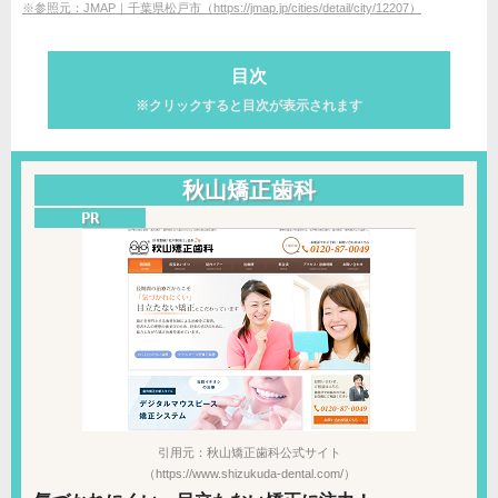
※参照元：JMAP｜千葉県松戸市（https://jmap.jp/cities/detail/city/12207）
目次
※クリックすると目次が表示されます
秋山矯正歯科
引用元：秋山矯正歯科公式サイト
（https://www.shizukuda-dental.com/）