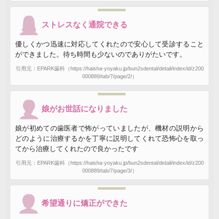
ストレスなく通院できる
優しくかつ迅速に対応してくれたので安心して受診すること
ができました。待ち時間も少ないのでありがたいです。
引用元：EPARK歯科（https://haisha-yoyaku.jp/bun2sdental/detail/index/id/z200
000889/tab/7/page/2/）
娘がお世話になりました
娘が初めての歯医者で怖がっていましたが、機材の説明から
どのように治療するかを丁寧に説明してくれて恐怖心を取っ
てから治療してくれたので良かったです
引用元：EPARK歯科（https://haisha-yoyaku.jp/bun2sdental/detail/index/id/z200
000889/tab/7/page/3/）
希望通りに矯正ができた