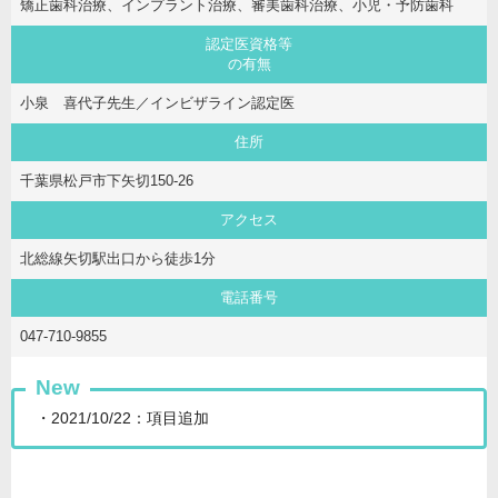
矯正歯科治療、インプラント治療、審美歯科治療、小児・予防歯科
認定医資格等
の有無
小泉 喜代子先生／インビザライン認定医
住所
千葉県松戸市下矢切150-26
アクセス
北総線矢切駅出口から徒歩1分
電話番号
047-710-9855
New
・2021/10/22：項目追加