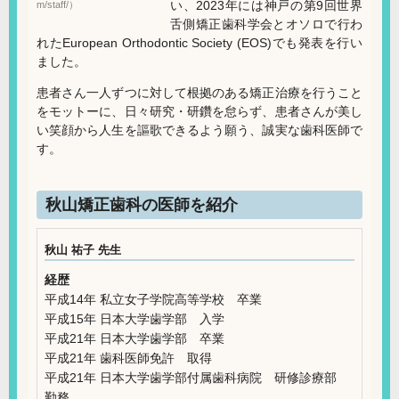
い、2023年には神戸の第9回世界
m/staff/）
舌側矯正歯科学会とオソロで行わ
れたEuropean Orthodontic Society (EOS)でも発表を行い
ました。
患者さん一人ずつに対して根拠のある矯正治療を行うこと
をモットーに、日々研究・研鑽を怠らず、患者さんが美し
い笑顔から人生を謳歌できるよう願う、誠実な歯科医師で
す。
秋山矯正歯科の医師を紹介
秋山 祐子 先生
経歴
平成14年 私立女子学院高等学校 卒業
平成15年 日本大学歯学部 入学
平成21年 日本大学歯学部 卒業
平成21年 歯科医師免許 取得
平成21年 日本大学歯学部付属歯科病院 研修診療部
勤務