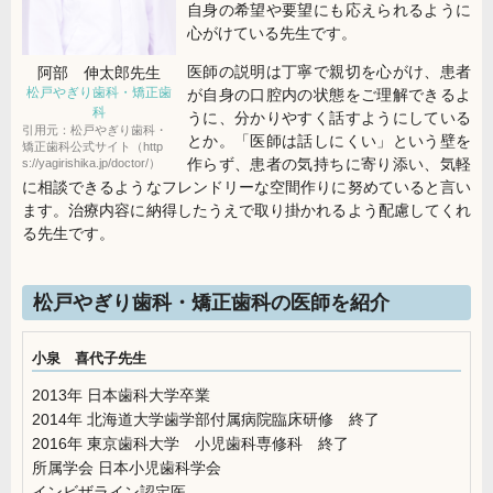
自身の希望や要望にも応えられるように
心がけている先生です。
医師の説明は丁寧で親切を心がけ、患者
阿部 伸太郎
先生
松戸やぎり歯科・矯正歯
が自身の口腔内の状態をご理解できるよ
科
うに、分かりやすく話すようにしている
引用元：松戸やぎり歯科・
とか。「医師は話しにくい」という壁を
矯正歯科公式サイト（http
作らず、患者の気持ちに寄り添い、気軽
s://yagirishika.jp/doctor/）
に相談できるようなフレンドリーな空間作りに努めていると言い
ます。治療内容に納得したうえで取り掛かれるよう配慮してくれ
る先生です。
松戸やぎり歯科・矯正歯科の医師を紹介
小泉 喜代子先生
2013年 日本歯科大学卒業
2014年 北海道大学歯学部付属病院臨床研修 終了
2016年 東京歯科大学 小児歯科専修科 終了
所属学会 日本小児歯科学会
インビザライン認定医