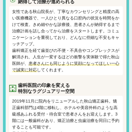
納得して治療が進められる
女性である秋山院長が、丁寧なカウンセリングと精度の高
い医療機器で、一人ひとり異なる口腔内の状況を時間をか
けて検査。きめ細やかな診療後、患者さんが納得するまで
治療計画を話し合ってから治療をスタートします。コミュ
ニケーションを重視しており、どんなに些細な不安もキャ
ッチアップ。
歯科矯正を経て歯並びの不便・不具合やコンプレックスが
解消され、人生が一変するほどの衝撃を実体験で得た秋山
医師が、
患者さんにも同じように笑顔になってほしい一心
で誠実に対応
してくれます。
歯科医院の印象を変える
特別なラグジュアリー空間
2019年11月に院内をリニューアルした秋山矯正歯科。矯
正歯科部門は4階に移転し、ホテルや美容外科のような高
級感あふれる受付・待合室で患者さんをお迎えします。3
階には一般歯科があり、矯正治療と虫歯治療を同日に予約
することも可能です。