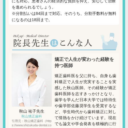
にも対応。患者さんの経済的な負担を抑え、安心して治療
を進められるでしょう。
※分割払いは84回まで対応。そのうち、分割手数料が無料
になるのは18回まで。
矯正で人生が変わった経験を
持つ医師
矯正歯科医を父に持ち、自身も歯
科矯正で人生が充実することを実
感した秋山医師。その経験が矯正
歯科医師を志すきっかけとなり、
歯学を学んだ日本大学では特待生
や歯学部佐藤奨学生を受賞するな
秋山 祐子
先生
ど、学生時代から歯科矯正に対し
秋山矯正歯科
て情熱をかけ続けています。現在
引用元：秋山矯正歯科（http
でも論文や学会発表を積極的に行
s://www.shizukuda-dental.co