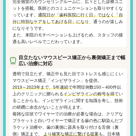
完全個室のカウンセリングルームに、広々とした診療ユニ
ットを搭載。医師とのコミュニケーションも取りやすくな
っています。
通院日が「歯科医院に行く日」ではなく「自
分に特別なケアをしてあげる日」になり
、通うのが楽しみ
になりそうです。
また、来院のモチベーションも上げるため、スタッフの接
遇も高いレベルでこだわっています。
目立たないマウスピース矯正から裏側矯正まで
幅
広い治療に対応
透明で目立たず、矯正中も見た目でストレスも感じにくい
マウスピース矯正「インビザライン」を提供。
2019～2023年まで、5年連続で
年間症例数150～400件以
上のクリニックに贈られる
インビザラインの称号を得て
い
ることからも、インビザラインに関する知識を有し、技術
の研鑽に余念がないことが伺えます。
複雑な症状でワイヤーでの治療が必要な場合は、クリアな
ブラケットと白いワイヤーで矯正する歯の色に馴染んだブ
ラケット治療や、歯の裏側に器具を取り付ける舌側（裏
側）矯正まで、
より確実な矯正に繋げる提案
も。日本矯