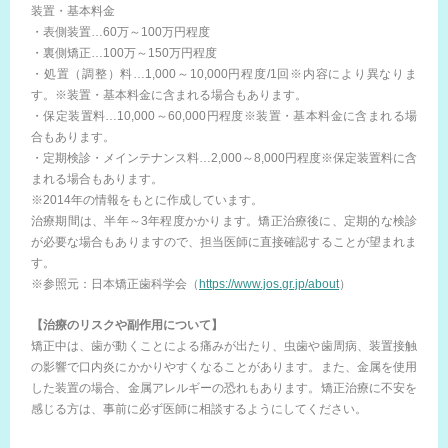
装置・基本料金
・表側装置…60万～100万円程度
・裏側矯正…100万～150万円程度
・処置（調整）料…1,000～10,000円程度/1回※内容により異なりま
す。※装置・基本料金に含まれる場合もあります。
・保定装置料…10,000～60,000円程度※装置・基本料金に含まれる場
合もあります。
・定期検診・メインテナンス料…2,000～8,000円程度※保定装置料に含
まれる場合もあります。
※2014年の情報をもとに作成しています。
治療期間は、半年～3年程度かかります。矯正治療後に、定期的な検診
が必要な場合もありますので、担当医師に直接確認することが望まれま
す。
※参照元：日本矯正歯科学会（
https://www.jos.gr.jp/about
）
【治療のリスクや副作用について】
矯正中は、歯が動くことによる痛みが出たり、虫歯や歯周病、装置接触
の影響で口内炎にかかりやすくなることがあります。また、金属を使用
した装置の場合、金属アレルギーの恐れもあります。矯正治療に不安を
感じる方は、事前に必ず医師に相談するようにしてください。