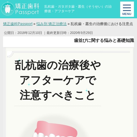
乱杭歯・ガタガタ歯・叢生（そうせい）の治
療後・アフターケア
矯正歯科Passport
»
悩み別 矯正治療法
»
乱杭歯・叢生の治療後における注意点
公開日：2018年12月10日
｜最終更新日時：2020年9月29日
歯並びに関する悩みと基礎知識
乱杭歯の治療後や
アフターケアで
注意すべきこと