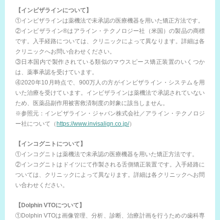
【インビザラインについて】
①インビザラインは薬機法で未承認の医療機器を用いた矯正方法です。
②インビザライン®はアライン・テクノロジー社（米国）の製品の商標
です。入手経路については、クリニックによって異なります。詳細は各
クリニックへお問い合わせください。
③日本国内で製作されている類似のマウスピース矯正装置のいくつか
は、薬事承認を受けています。
④2020年10月時点で、900万人の方がインビザライン・システムを用
いた治療を受けています。インビザラインは薬機法で承認されていない
ため、医薬品副作用被害救済制度の対象に該当しません。
※参照元：インビザライン・ジャパン株式会社／アライン・テクノロジ
ー社について（
https://www.invisalign.co.jp/
）
【インコグニトについて】
①インコグニトは薬機法で未承認の医療機器を用いた矯正方法です。
②インコグニトはドイツにて作製される舌側矯正装置です。入手経路に
ついては、クリニックによって異なります。詳細は各クリニックへお問
い合わせください。
【Dolphin VTOについて】
①Dolphin VTOは画像管理、分析、診断、治療計画を行うための歯科専