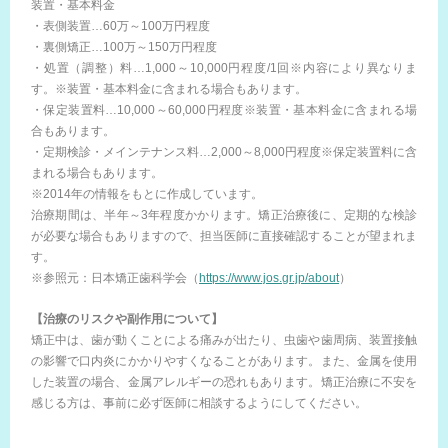
装置・基本料金
・表側装置…60万～100万円程度
・裏側矯正…100万～150万円程度
・処置（調整）料…1,000～10,000円程度/1回※内容により異なりま
す。※装置・基本料金に含まれる場合もあります。
・保定装置料…10,000～60,000円程度※装置・基本料金に含まれる場
合もあります。
・定期検診・メインテナンス料…2,000～8,000円程度※保定装置料に含
まれる場合もあります。
※2014年の情報をもとに作成しています。
治療期間は、半年～3年程度かかります。矯正治療後に、定期的な検診
が必要な場合もありますので、担当医師に直接確認することが望まれま
す。
※参照元：日本矯正歯科学会（
https://www.jos.gr.jp/about
）
【治療のリスクや副作用について】
矯正中は、歯が動くことによる痛みが出たり、虫歯や歯周病、装置接触
の影響で口内炎にかかりやすくなることがあります。また、金属を使用
した装置の場合、金属アレルギーの恐れもあります。矯正治療に不安を
感じる方は、事前に必ず医師に相談するようにしてください。