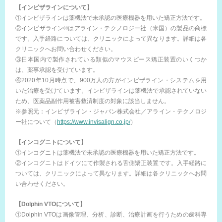
【インビザラインについて】
①インビザラインは薬機法で未承認の医療機器を用いた矯正方法です。
②インビザライン®はアライン・テクノロジー社（米国）の製品の商標
です。入手経路については、クリニックによって異なります。詳細は各
クリニックへお問い合わせください。
③日本国内で製作されている類似のマウスピース矯正装置のいくつか
は、薬事承認を受けています。
④2020年10月時点で、900万人の方がインビザライン・システムを用
いた治療を受けています。インビザラインは薬機法で承認されていない
ため、医薬品副作用被害救済制度の対象に該当しません。
※参照元：インビザライン・ジャパン株式会社／アライン・テクノロジ
ー社について（
https://www.invisalign.co.jp/
）
【インコグニトについて】
①インコグニトは薬機法で未承認の医療機器を用いた矯正方法です。
②インコグニトはドイツにて作製される舌側矯正装置です。入手経路に
ついては、クリニックによって異なります。詳細は各クリニックへお問
い合わせください。
【Dolphin VTOについて】
①Dolphin VTOは画像管理、分析、診断、治療計画を行うための歯科専