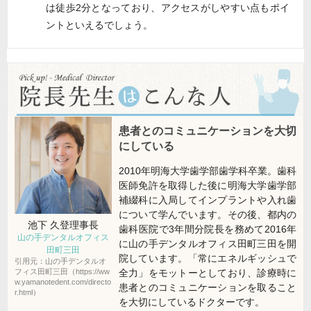
は徒歩2分となっており、アクセスがしやすい点もポイ
ントといえるでしょう。
患者とのコミュニケーションを大切
にしている
2010年明海大学歯学部歯学科卒業。歯科
医師免許を取得した後に明海大学歯学部
補綴科に入局してインプラントや入れ歯
について学んでいます。その後、都内の
池下 久登
理事長
歯科医院で3年間分院長を務めて2016年
山の手デンタルオフィス
に山の手デンタルオフィス田町三田を開
田町三田
院しています。「常にエネルギッシュで
引用元：山の手デンタルオ
フィス田町三田（https://ww
全力」をモットーとしており、診療時に
w.yamanotedent.com/directo
患者とのコミュニケーションを取ること
r.html）
を大切にしているドクターです。