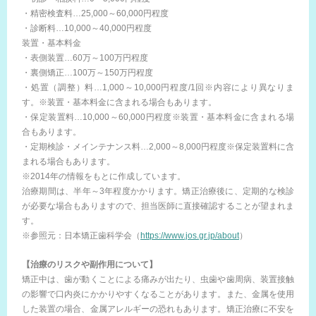
・精密検査料…25,000～60,000円程度
・診断料…10,000～40,000円程度
装置・基本料金
・表側装置…60万～100万円程度
・裏側矯正…100万～150万円程度
・処置（調整）料…1,000～10,000円程度/1回※内容により異なりま
す。※装置・基本料金に含まれる場合もあります。
・保定装置料…10,000～60,000円程度※装置・基本料金に含まれる場
合もあります。
・定期検診・メインテナンス料…2,000～8,000円程度※保定装置料に含
まれる場合もあります。
※2014年の情報をもとに作成しています。
治療期間は、半年～3年程度かかります。矯正治療後に、定期的な検診
が必要な場合もありますので、担当医師に直接確認することが望まれま
す。
※参照元：日本矯正歯科学会（
https://www.jos.gr.jp/about
）
【治療のリスクや副作用について】
矯正中は、歯が動くことによる痛みが出たり、虫歯や歯周病、装置接触
の影響で口内炎にかかりやすくなることがあります。また、金属を使用
した装置の場合、金属アレルギーの恐れもあります。矯正治療に不安を