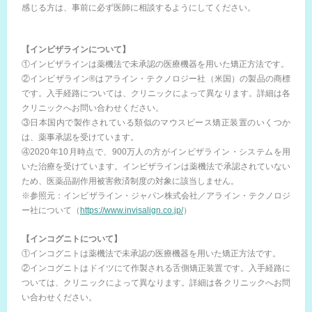
感じる方は、事前に必ず医師に相談するようにしてください。
【インビザラインについて】
①インビザラインは薬機法で未承認の医療機器を用いた矯正方法です。
②インビザライン®はアライン・テクノロジー社（米国）の製品の商標
です。入手経路については、クリニックによって異なります。詳細は各
クリニックへお問い合わせください。
③日本国内で製作されている類似のマウスピース矯正装置のいくつか
は、薬事承認を受けています。
④2020年10月時点で、900万人の方がインビザライン・システムを用
いた治療を受けています。インビザラインは薬機法で承認されていない
ため、医薬品副作用被害救済制度の対象に該当しません。
※参照元：インビザライン・ジャパン株式会社／アライン・テクノロジ
ー社について（
https://www.invisalign.co.jp/
）
【インコグニトについて】
①インコグニトは薬機法で未承認の医療機器を用いた矯正方法です。
②インコグニトはドイツにて作製される舌側矯正装置です。入手経路に
ついては、クリニックによって異なります。詳細は各クリニックへお問
い合わせください。