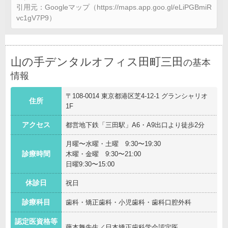
引用元：Googleマップ（https://maps.app.goo.gl/eLiPGBmiR
vc1gV7P9）
山の手デンタルオフィス田町三田
の基本
情報
〒108-0014 東京都港区芝4-12-1 グランシャリオ
住所
1F
アクセス
都営地下鉄「三田駅」A6・A9出口より徒歩2分
月曜〜水曜・土曜 9:30〜19:30
診療時間
木曜・金曜 9:30〜21:00
日曜9:30〜15:00
休診日
祝日
診療科目
歯科・矯正歯科・小児歯科・歯科口腔外科
認定医資格等
藤本舞先生／日本矯正歯科学会認定医