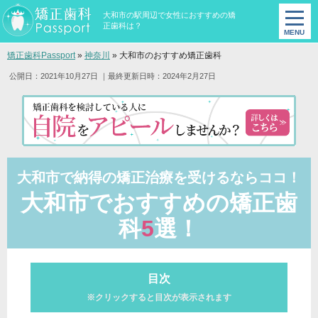
大和市の駅周辺で女性におすすめの矯
正歯科は？
矯正歯科Passport
»
神奈川
»
大和市のおすすめ矯正歯科
公開日：2021年10月27日
｜最終更新日時：2024年2月27日
大和市で納得の矯正治療を受けるならココ！
大和市でおすすめの矯正歯
科
5
選！
目次
※クリックすると目次が表示されます