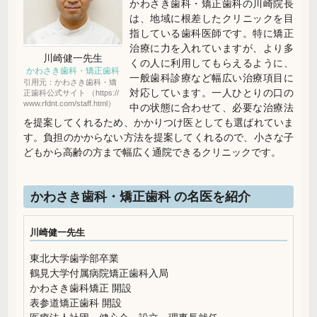
かわさき歯科・矯正歯科の川崎院長
は、地域に根差したクリニックを目
指している歯科医師です。特に矯正
治療に力を入れていますが、より多
川崎健一先生
くの人に利用してもらえるように、
かわさき歯科・矯正歯科
一般歯科診療など幅広い治療項目に
引用元：かわさき歯科・矯
対応しています。一人ひとりの口の
正歯科公式サイト （https://
www.rfdnt.com/staff.html）
中の状態に合わせて、必要な治療法
を提案してくれるため、かかりつけ医としても選ばれていま
す。負担のかからない方法を提案してくれるので、小さな子
どもから高齢の方まで幅広く通院できるクリニックです。
かわさき歯科・矯正歯科 の名医を紹介
川崎健一先生
東北大学歯学部卒業
鶴見大学付属病院矯正歯科入局
かわさき歯科矯正 開設
表参道矯正歯科 開設