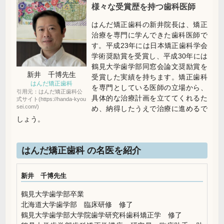
様々な受賞歴を持つ歯科医師
はんだ矯正歯科の新井院長は、矯正
治療を専門に学んできた歯科医師で
す。平成23年には日本矯正歯科学会
学術奨励賞を受賞し、平成30年には
鶴見大学歯学部同窓会論文奨励賞を
新井 千博先生
受賞した実績を持ちます。矯正歯科
はんだ矯正歯科
を専門としている医師の立場から、
引用元：はんだ矯正歯科公
具体的な治療計画を立ててくれるた
式サイト(https://handa-kyou
sei.com/)
め、納得したうえで治療に進めるで
しょう。
はんだ矯正歯科 の名医を紹介
新井 千博先生
鶴見大学歯学部卒業
北海道大学歯学部 臨床研修 修了
鶴見大学歯学部大学院歯学研究科歯科矯正学 修了