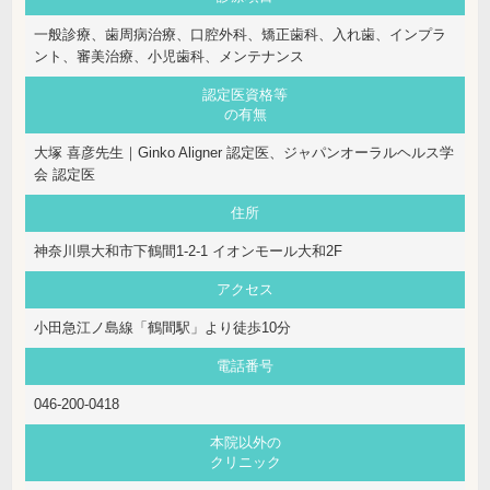
一般診療、歯周病治療、口腔外科、矯正歯科、入れ歯、インプラ
ント、審美治療、小児歯科、メンテナンス
認定医資格等
の有無
大塚 喜彦先生｜Ginko Aligner 認定医、ジャパンオーラルヘルス学
会 認定医
住所
神奈川県大和市下鶴間1-2-1 イオンモール大和2F
アクセス
小田急江ノ島線「鶴間駅」より徒歩10分
電話番号
046-200-0418
本院以外の
クリニック