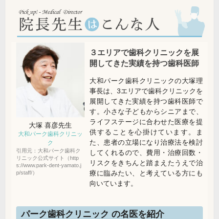
３エリアで歯科クリニックを展
開してきた実績を持つ歯科医師
大和パーク歯科クリニックの大塚理
事長は、3エリアで歯科クリニックを
展開してきた実績を持つ歯科医師で
す。小さな子どもからシニアまで、
ライフステージに合わせた医療を提
大塚 喜彦先生
供することを心掛けています。ま
大和パーク歯科クリニッ
た、患者の立場になり治療法を検討
ク
引用元：大和パーク歯科ク
してくれるので、費用・治療回数・
リニック公式サイト（http
リスクをきちんと踏まえたうえで治
s://www.park-dent-yamato.j
療に臨みたい、と考えている方にも
p/staff/）
向いています。
パーク歯科クリニック の名医を紹介