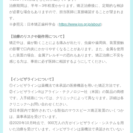
治療期間は、半年～3年程度かかります。矯正治療後に、定期的な検診
が必要な場合もありますので、担当医師に直接確認することが望まれま
す。
※参照元：日本矯正歯科学会（
https://www.jos.gr.jp/about
）
【治療のリスクや副作用について】
矯正中は、歯が動くことによる痛みが出たり、虫歯や歯周病、装置接触
の影響で口内炎にかかりやすくなることがあります。また、金属を使用
した装置の場合、金属アレルギーの恐れもあります。矯正治療に不安を
感じる方は、事前に必ず医師に相談するようにしてください。
【インビザラインについて】
①インビザラインは薬機法で未承認の医療機器を用いた矯正方法です。
②インビザライン®はアライン・テクノロジー社（米国）の製品の商標
です。入手経路については、クリニックによって異なります。詳細は各
クリニックへお問い合わせください。
③日本国内で製作されている類似のマウスピース矯正装置のいくつか
は、薬事承認を受けています。
④2020年10月時点で、900万人の方がインビザライン・システムを用
いた治療を受けています。インビザラインは薬機法で承認されていない