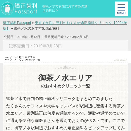
御茶ノ水で女性におすすめの矯
正歯科は？
矯正歯科Passport
»
東京で女性に評判のおすすめ矯正歯科クリニック【2024年
版】
»
御茶ノ水のおすすめ矯正歯科
公開日：2019年12月13日
｜最終更新日時：2023年2月16日
記事更新日：2019年3月28日
御茶ノ水エリア
のおすすめクリニック一覧
御茶ノ水で評判の矯正歯科クリニックをまとめてみました
たくさんのオフィスや大学キャンパスが駅周辺に密集する御茶ノ
水エリア。歯列矯正は何度も通院するので、通勤や通学のついで
に通える便利な歯医者さんを選んでおくのがベストです。ここで
は、御茶ノ水駅周辺でおすすめの矯正歯科をピックアップしてみ