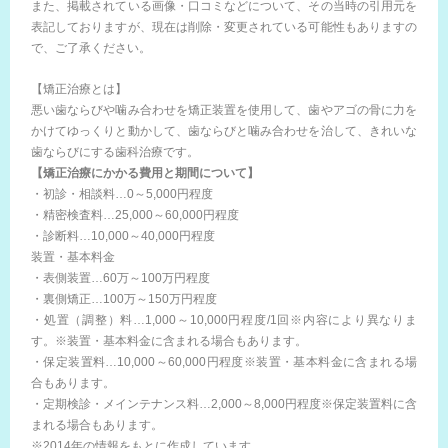
また、掲載されている画像・口コミなどについて、その当時の引用元を
表記しておりますが、現在は削除・変更されている可能性もありますの
で、ご了承ください。
【矯正治療とは】
悪い歯ならびや噛み合わせを矯正装置を使用して、歯やアゴの骨に力を
かけてゆっくりと動かして、歯ならびと噛み合わせを治して、きれいな
歯ならびにする歯科治療です。
【矯正治療にかかる費用と期間について】
・初診・相談料…0～5,000円程度
・精密検査料…25,000～60,000円程度
・診断料…10,000～40,000円程度
装置・基本料金
・表側装置…60万～100万円程度
・裏側矯正…100万～150万円程度
・処置（調整）料…1,000～10,000円程度/1回※内容により異なりま
す。※装置・基本料金に含まれる場合もあります。
・保定装置料…10,000～60,000円程度※装置・基本料金に含まれる場
合もあります。
・定期検診・メインテナンス料…2,000～8,000円程度※保定装置料に含
まれる場合もあります。
※2014年の情報をもとに作成しています。