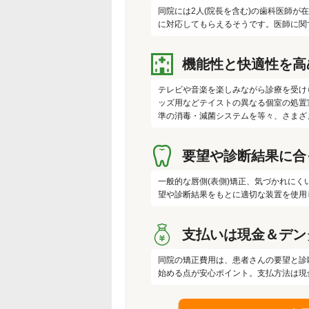
同院には2人(院長を含む)の歯科医師
に対応してもらえるそうです。医師に関
機能性と快適性を高
テレビや音楽を楽しみながら診療を受け
ッズ用などテイストの異なる個室の処置
準の消毒・減菌システムを等々、さまざ
要望や診断結果に合
一般的な唇側(表側)矯正、気づかれにく
望や診断結果をもとに適切な装置を使用
支払いは現金＆デン
同院の矯正費用は、患者さんの要望と診
始める点が安心ポイント。支払方法は現