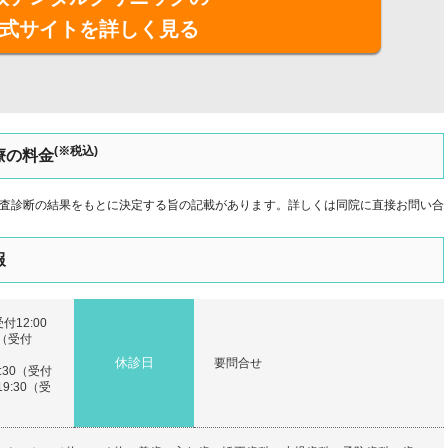
式サイトを詳しく見る
(※税込)
療の料金
査診断の結果をもとに決定する旨の記載があります。詳しくは同院に直接お問い合
報
付12:00
0（受付
休診日
要問合せ
:30（受付
19:30（受