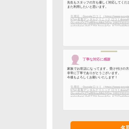
先生もスタッフの方も優しく対応してくだ
また利用したいと思います。
引用元：Google口コミ（https://www.google.c
h?q=名取デンタルクリニック 口コミ&sxsrf=
Gu-rekuQcZ7wfB9muMkb2jf2jg:168223031
e=hp&ei=L8xEZJSbJtqgoASg_K7YDw&iflsi
AAAAZETaP63DMRiMpm0p3R5Ae-lSpboWi
ahUKEwjU7oalrL_-AhVaEIgKHSC-C_sQ4d
=5&oq=名取デンタルクリニック 口コミ&gs_l
3Mtd2l6EAMyBQgAEIAEOgcIIxDqAhAnOg
IABAeEA86BwgAEAQQgAQ6BggAEAQQH
CJRmgBcAB4AIAB_wOIAcsQkgEJMC45Lj
AoAECoAEBsAEK&sclient=gws-wiz#lrd=0x
7cebc1:0x1770379f63d7a94a,1,,,,）
丁寧な対応に感謝
家族でお世話になってます。受け付けの方
非常に丁寧でありがとうございます。
今後もよろしくお願いいたします！
引用元：Google口コミ（https://www.google.c
h?q=名取デンタルクリニック 口コミ&sxsrf=
Gu-rekuQcZ7wfB9muMkb2jf2jg:168223031
e=hp&ei=L8xEZJSbJtqgoASg_K7YDw&iflsi
AAAAZETaP63DMRiMpm0p3R5Ae-lSpboWi
ahUKEwjU7oalrL_-AhVaEIgKHSC-C_sQ4d
=5&oq=名取デンタルクリニック 口コミ&gs_l
3Mtd2l6EAMyBQgAEIAEOgcIIxDqAhAnOg
IABAeEA86BwgAEAQQgAQ6BggAEAQQH
CJRmgBcAB4AIAB_wOIAcsQkgEJMC45Lj
AoAECoAEBsAEK&sclient=gws-wiz#lrd=0x
7cebc1:0x1770379f63d7a94a,1,,,,）
名