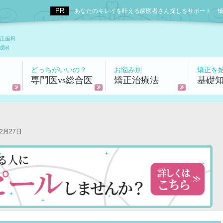
あなたのキレイを叶える歯医者さん探しをサポート 矯正歯科
正歯科
歯科
どっちがいいの？
お悩み別
矯正を
専門医vs総合医
矯正治療法
基礎
2月27日