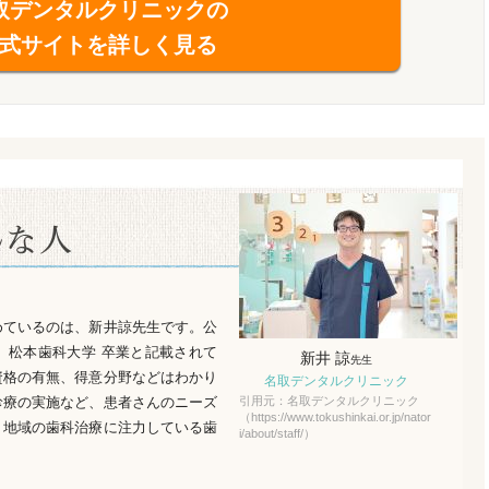
取デンタルクリニックの
式サイトを詳しく見る
めているのは、新井諒先生です。公
、松本歯科大学 卒業と記載されて
新井 諒
先生
資格の有無、得意分野などはわかり
名取デンタルクリニック
診療の実施など、患者さんのニーズ
引用元：名取デンタルクリニック
（https://www.tokushinkai.or.jp/nator
、地域の歯科治療に注力している歯
i/about/staff/）