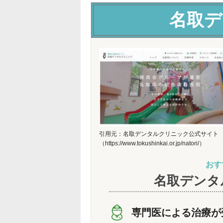
名取デ
引用元：名取デンタルクリニック公式サイト
（https://www.tokushinkai.or.jp/natori/）
おす
名取デンタ
専門医による治療が