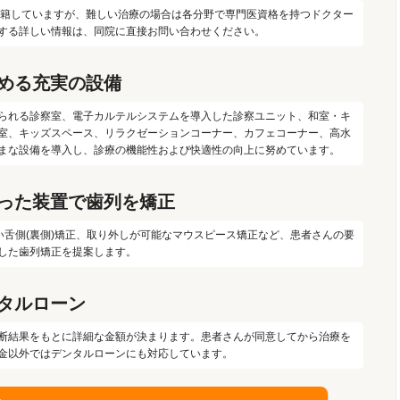
が在籍していますが、難しい治療の場合は各分野で専門医資格を持つドクター
する詳しい情報は、同院に直接お問い合わせください。
める充実の設備
られる診察室、電子カルテルシステムを導入した診察ユニット、和室・キ
室、キッズスペース、リラクゼーションコーナー、カフェコーナー、高水
まな設備を導入し、診療の機能性および快適性の向上に努めています。
った装置で歯列を矯正
い舌側(裏側)矯正、取り外しが可能なマウスピース矯正など、患者さんの要
した歯列矯正を提案します。
タルローン
断結果をもとに詳細な金額が決まります。患者さんが同意してから治療を
金以外ではデンタルローンにも対応しています。