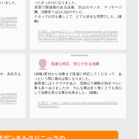
さいました。
ったきっかけになりました。
清潔で開放感のある設備、沢山のマンガ、マッサージ
機、治療室？は1人1台のテレビ。
スタッフの方も優しくて、とても好きな空間でした。(後
o.jp/searc
APwXEdcn
略)
9657&sourc
g=AOEireoA
CTF&ved=0
引用元：Google口コミ（https://www.google.co.jp/searc
UDCAs&uact
h?q=名取デンタルクリニック 口コミ&sxsrf=APwXEdcn
cp=Cgdnd
Gu-rekuQcZ7wfB9muMkb2jf2jg:1682230319657&sourc
QIABAeOgY
e=hp&ei=L8xEZJSbJtqgoASg_K7YDw&iflsig=AOEireoA
lCCDVidQm
AAAAZETaP63DMRiMpm0p3R5Ae-lSpboWiCTF&ved=0
EuNS0xmAE
ahUKEwjU7oalrL_-AhVaEIgKHSC-C_sQ4dUDCAs&uact
5f8a2420ca
=5&oq=名取デンタルクリニック 口コミ&gs_lcp=Cgdnd
3Mtd2l6EAMyBQgAEIAEOgcIIxDqAhAnOgQIABAeOgY
IABAeEA86BwgAEAQQgAQ6BggAEAQQHlCCDVidQm
CJRmgBcAB4AIAB_wOIAcsQkgEJMC45LjEuNS0xmAE
迅速な対応、安心できる治療
AoAECoAEBsAEK&sclient=gws-wiz#lrd=0x5f8a2420ca
7cebc1:0x1770379f63d7a94a,1,,,,）
や、先生方も
(前略)受付から治療まで迅速に対応してくださって、あ
っという間に痛みは無くなりました。
歯医者にはトラウマがあり、恐怖心で麻酔が効きづらい
事も多々ありましたが、そんな事は全く無くとても安心
して治療を受ける事が出来ました。(後略)
o.jp/searc
APwXEdcn
9657&sourc
引用元：caloo（https://caloo.jp/hospitals/detail/304081
g=AOEireoA
0015/reviews）
CTF&ved=0
UDCAs&uact
cp=Cgdnd
QIABAeOgY
lCCDVidQm
EuNS0xmAE
5f8a2420ca
取デンタルクリニックの