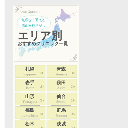
無理なく通える
矯正歯科さがし
エリア別
おすすめクリニック一覧
札幌
青森
Sapporo
Aomori
岩手
秋田
Iwate
Akita
山形
仙台
Yamagata
Sendai
福島
群馬
Fukushima
Gunma
栃木
茨城