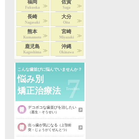
福岡
佐賀
Fukuoka
Saga
長崎
大分
Nagasaki
Oita
熊本
宮崎
Kumamoto
Miyazaki
鹿児島
沖縄
Kagoshima
Okinawa
こんな歯並びに悩んでいませんか？
7
悩み別
矯正治療法
デコボコな歯並びを治したい
（叢生・そうせい）
出っ歯が気になる
（上顎前
突・じょうがくぜんとつ）