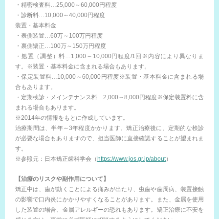
・精密検査料…25,000～60,000円程度
・診断料…10,000～40,000円程度
装置・基本料金
・表側装置…60万～100万円程度
・裏側矯正…100万～150万円程度
・処置（調整）料…1,000～10,000円程度/1回※内容により異なりま
す。※装置・基本料金に含まれる場合もあります。
・保定装置料…10,000～60,000円程度※装置・基本料金に含まれる場
合もあります。
・定期検診・メインテナンス料…2,000～8,000円程度※保定装置料に含
まれる場合もあります。
※2014年の情報をもとに作成しています。
治療期間は、半年～3年程度かかります。矯正治療後に、定期的な検診
が必要な場合もありますので、担当医師に直接確認することが望まれま
す。
※参照元：日本矯正歯科学会（
https://www.jos.gr.jp/about
）
【治療のリスクや副作用について】
矯正中は、歯が動くことによる痛みが出たり、虫歯や歯周病、装置接触
の影響で口内炎にかかりやすくなることがあります。また、金属を使用
した装置の場合、金属アレルギーの恐れもあります。矯正治療に不安を