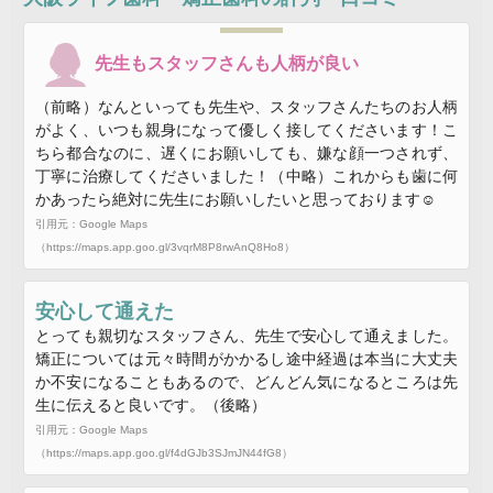
先生もスタッフさんも人柄が良い
（前略）なんといっても先生や、スタッフさんたちのお人柄
がよく、いつも親身になって優しく接してくださいます！こ
ちら都合なのに、遅くにお願いしても、嫌な顔一つされず、
丁寧に治療してくださいました！（中略）これからも歯に何
かあったら絶対に先生にお願いしたいと思っております☺︎
引用元：Google Maps
（https://maps.app.goo.gl/3vqrM8P8rwAnQ8Ho8）
安心して通えた
とっても親切なスタッフさん、先生で安心して通えました。
矯正については元々時間がかかるし途中経過は本当に大丈夫
か不安になることもあるので、どんどん気になるところは先
生に伝えると良いです。（後略）
引用元：Google Maps
（https://maps.app.goo.gl/f4dGJb3SJmJN44fG8）