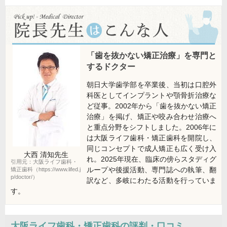
「歯を抜かない矯正治療」を専門と
するドクター
朝日大学歯学部を卒業後、当初は口腔外
科医としてインプラントや顎骨折治療な
ど従事。2002年から「歯を抜かない矯正
治療」を掲げ、矯正や咬み合わせ治療へ
と重点分野をシフトしました。2006年に
は大阪ライフ歯科・矯正歯科を開院し、
同じコンセプトで成人矯正も広く受け入
大西 清知
先生
れ。2025年現在、臨床の傍らスタディグ
引用元：大阪ライフ歯科・
ループや後援活動、専門誌への執筆、翻
矯正歯科（https://www.lifed.j
p/doctor/）
訳など、多岐にわたる活動を行っていま
す。
大阪ライフ歯科・矯正歯科
の評判・口コミ