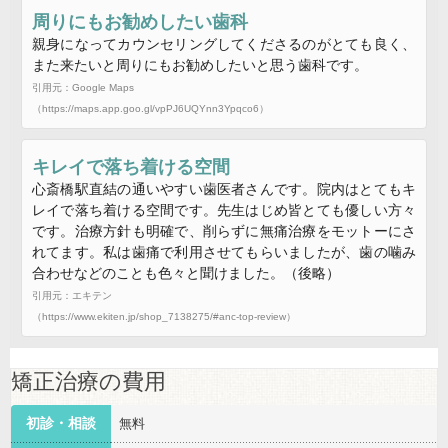
周りにもお勧めしたい歯科
親身になってカウンセリングしてくださるのがとても良く、
また来たいと周りにもお勧めしたいと思う歯科です。
引用元：Google Maps
（https://maps.app.goo.gl/vpPJ6UQYnn3Ypqco6）
キレイで落ち着ける空間
心斎橋駅直結の通いやすい歯医者さんです。院内はとてもキ
レイで落ち着ける空間です。先生はじめ皆とても優しい方々
です。治療方針も明確で、削らずに無痛治療をモットーにさ
れてます。私は歯痛で利用させてもらいましたが、歯の噛み
合わせなどのことも色々と聞けました。（後略）
引用元：エキテン
（https://www.ekiten.jp/shop_7138275/#anc-top-review）
矯正治療の費用
初診・相談
無料