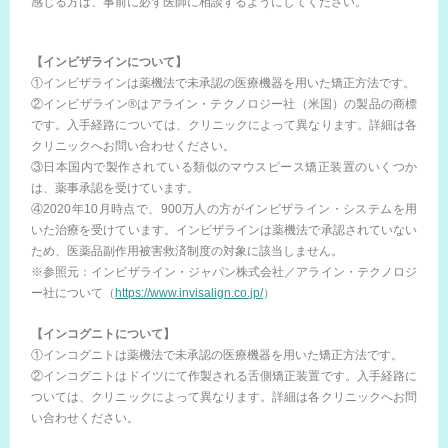
感じる方は、事前に必ず医師に相談するようにしてください。
【インビザラインについて】
①インビザラインは薬機法で未承認の医療機器を用いた矯正方法です。
②インビザライン®はアライン・テクノロジー社（米国）の製品の商標
です。入手経路については、クリニックによって異なります。詳細は各
クリニックへお問い合わせください。
③日本国内で製作されている類似のマウスピース矯正装置のいくつか
は、薬事承認を受けています。
④2020年10月時点で、900万人の方がインビザライン・システムを用
いた治療を受けています。インビザラインは薬機法で承認されていない
ため、医薬品副作用被害救済制度の対象に該当しません。
※参照元：インビザライン・ジャパン株式会社／アライン・テクノロジ
ー社について（
https://www.invisalign.co.jp/
）
【インコグニトについて】
①インコグニトは薬機法で未承認の医療機器を用いた矯正方法です。
②インコグニトはドイツにて作製される舌側矯正装置です。入手経路に
ついては、クリニックによって異なります。詳細は各クリニックへお問
い合わせください。