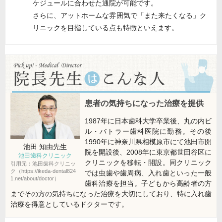
ケジュールに合わせた通院が可能です。
さらに、アットホームな雰囲気で「また来たくなる」ク
リニックを目指している点も特徴といえます。
患者の気持ちになった治療を提供
1987年に日本歯科大学卒業後、丸の内ビ
ル・バトラー歯科医院に勤務。その後
1990年に神奈川県相模原市にて池田市開
池田 知由
先生
院を開設後、2008年に東京都世田谷区に
池田歯科クリニック
クリニックを移転・開設。同クリニック
引用元：池田歯科クリニッ
ク（https://ikeda-dental824
では虫歯や歯周病、入れ歯といった一般
1.net/about/doctor）
歯科治療を担当。子どもから高齢者の方
までその方の気持ちになった治療を大切にしており、特に入れ歯
治療を得意としているドクターです。