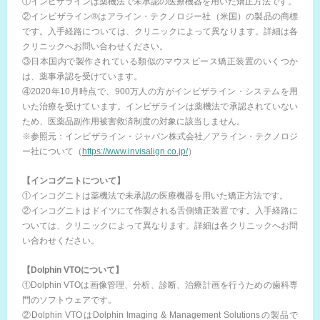
①インビザラインは薬機法で未承認の医療機器を用いた矯正方法です。
②インビザライン®はアライン・テクノロジー社（米国）の製品の商標
です。入手経路については、クリニックによって異なります。詳細は各
クリニックへお問い合わせください。
③日本国内で製作されている類似のマウスピース矯正装置のいくつか
は、薬事承認を受けています。
④2020年10月時点で、900万人の方がインビザライン・システムを用
いた治療を受けています。インビザラインは薬機法で承認されていない
ため、医薬品副作用被害救済制度の対象に該当しません。
※参照元：インビザライン・ジャパン株式会社／アライン・テクノロジ
ー社について（
https://www.invisalign.co.jp/
）
【インコグニトについて】
①インコグニトは薬機法で未承認の医療機器を用いた矯正方法です。
②インコグニトはドイツにて作製される舌側矯正装置です。入手経路に
ついては、クリニックによって異なります。詳細は各クリニックへお問
い合わせください。
【Dolphin VTOについて】
①Dolphin VTOは画像管理、分析、診断、治療計画を行うための歯科専
門のソフトウェアです。
②Dolphin VTOはDolphin Imaging & Management Solutionsの製品で