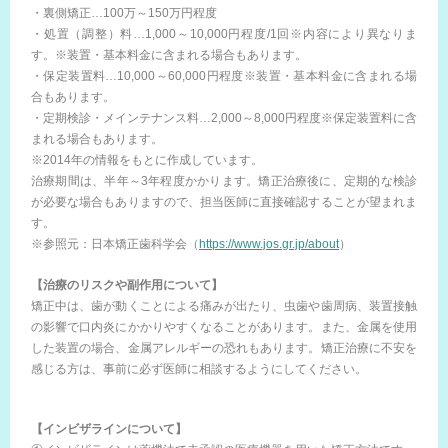
・裏側矯正…100万～150万円程度
・処置（調整）料…1,000～10,000円程度/1回※内容により異なりま
す。※装置・基本料金に含まれる場合もあります。
・保定装置料…10,000～60,000円程度※装置・基本料金に含まれる場
合もあります。
・定期検診・メインテナンス料…2,000～8,000円程度※保定装置料に含
まれる場合もあります。
※2014年の情報をもとに作成しています。
治療期間は、半年～3年程度かかります。矯正治療後に、定期的な検診
が必要な場合もありますので、担当医師に直接確認することが望まれま
す。
※参照元：日本矯正歯科学会（
https://www.jos.gr.jp/about
）
【治療のリスクや副作用について】
矯正中は、歯が動くことによる痛みが出たり、虫歯や歯周病、装置接触
の影響で口内炎にかかりやすくなることがあります。また、金属を使用
した装置の場合、金属アレルギーの恐れもあります。矯正治療に不安を
感じる方は、事前に必ず医師に相談するようにしてください。
【インビザラインについて】