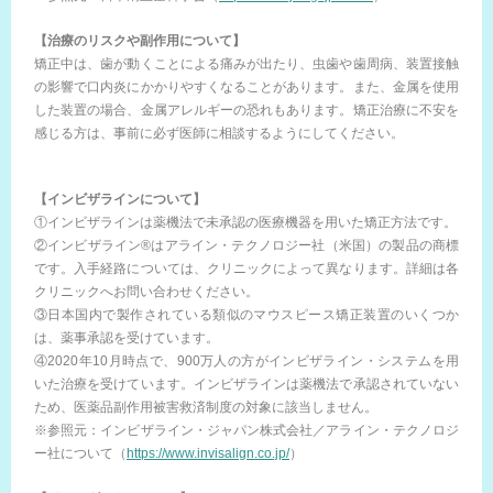
【治療のリスクや副作用について】
矯正中は、歯が動くことによる痛みが出たり、虫歯や歯周病、装置接触
の影響で口内炎にかかりやすくなることがあります。また、金属を使用
した装置の場合、金属アレルギーの恐れもあります。矯正治療に不安を
感じる方は、事前に必ず医師に相談するようにしてください。
【インビザラインについて】
①インビザラインは薬機法で未承認の医療機器を用いた矯正方法です。
②インビザライン®はアライン・テクノロジー社（米国）の製品の商標
です。入手経路については、クリニックによって異なります。詳細は各
クリニックへお問い合わせください。
③日本国内で製作されている類似のマウスピース矯正装置のいくつか
は、薬事承認を受けています。
④2020年10月時点で、900万人の方がインビザライン・システムを用
いた治療を受けています。インビザラインは薬機法で承認されていない
ため、医薬品副作用被害救済制度の対象に該当しません。
※参照元：インビザライン・ジャパン株式会社／アライン・テクノロジ
ー社について（
https://www.invisalign.co.jp/
）