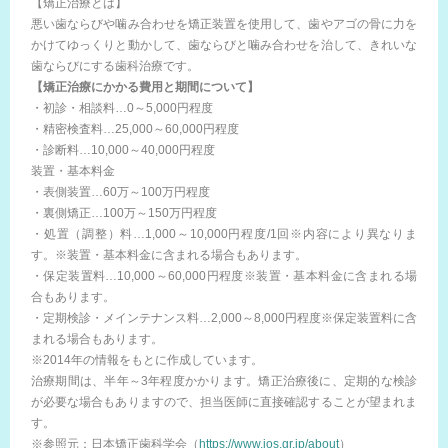
【矯正治療とは】
悪い歯ならびや噛み合わせを矯正装置を使用して、歯やアゴの骨に力を
かけてゆっくりと動かして、歯ならびと噛み合わせを治して、きれいな
歯ならびにする歯科治療です。
【矯正治療にかかる費用と期間について】
・初診・相談料…0～5,000円程度
・精密検査料…25,000～60,000円程度
・診断料…10,000～40,000円程度
装置・基本料金
・表側装置…60万～100万円程度
・裏側矯正…100万～150万円程度
・処置（調整）料…1,000～10,000円程度/1回※内容により異なりま
す。※装置・基本料金に含まれる場合もあります。
・保定装置料…10,000～60,000円程度※装置・基本料金に含まれる場
合もあります。
・定期検診・メインテナンス料…2,000～8,000円程度※保定装置料に含
まれる場合もあります。
※2014年の情報をもとに作成しています。
治療期間は、半年～3年程度かかります。矯正治療後に、定期的な検診
が必要な場合もありますので、担当医師に直接確認することが望まれま
す。
※参照元：日本矯正歯科学会（
https://www.jos.gr.jp/about
）