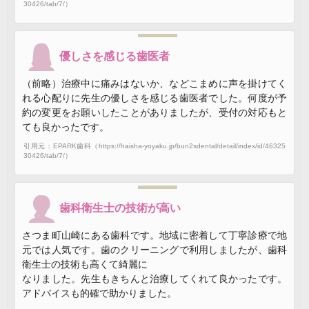
30426/tab/7/）
優しさを感じる歯医者
（前略）治療中に痛みはないか、などこまめに声を掛けてく
れる心配りに先生の優しさを感じる歯医者でした。何度が予
約の変更をお願いしたことがありましたが、受付の対応もと
ても良かったです。
引用元：EPARK歯科（https://haisha-yoyaku.jp/bun2sdental/detail/index/id/46325
30426/tab/7/）
歯科衛生士の技術が高い
さつま町山崎にある歯科です。地域に密着して丁寧診療で地
元では人気です。歯のクリーニングで利用しましたが、歯科
衛生士の技術も高くて綺麗に
なりました。先生もきちんと治療してくれて良かったです。
アドバイスも的確で助かりました。