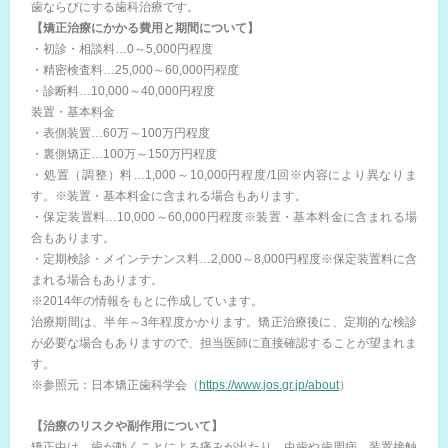
歯ならびにする歯科治療です。
【矯正治療にかかる費用と期間について】
・初診・相談料…0～5,000円程度
・精密検査料…25,000～60,000円程度
・診断料…10,000～40,000円程度
装置・基本料金
・表側装置…60万～100万円程度
・裏側矯正…100万～150万円程度
・処置（調整）料…1,000～10,000円程度/1回※内容により異なりま
す。※装置・基本料金に含まれる場合もあります。
・保定装置料…10,000～60,000円程度※装置・基本料金に含まれる場
合もあります。
・定期検診・メインテナンス料…2,000～8,000円程度※保定装置料に含
まれる場合もあります。
※2014年の情報をもとに作成しています。
治療期間は、半年～3年程度かかります。矯正治療後に、定期的な検診
が必要な場合もありますので、担当医師に直接確認することが望まれま
す。
※参照元：日本矯正歯科学会（
https://www.jos.gr.jp/about
）
【治療のリスクや副作用について】
矯正中は、歯が動くことによる痛みが出たり、虫歯や歯周病、装置接触