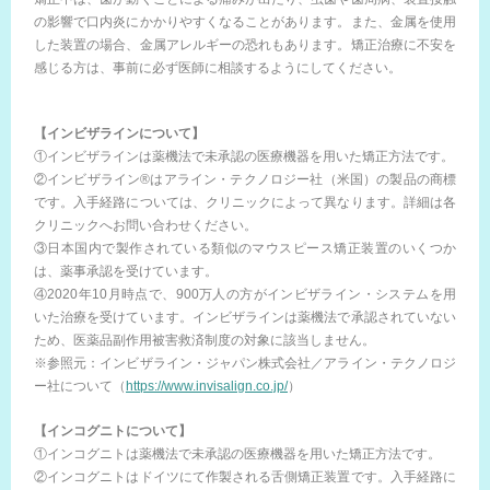
の影響で口内炎にかかりやすくなることがあります。また、金属を使用
した装置の場合、金属アレルギーの恐れもあります。矯正治療に不安を
感じる方は、事前に必ず医師に相談するようにしてください。
【インビザラインについて】
①インビザラインは薬機法で未承認の医療機器を用いた矯正方法です。
②インビザライン®はアライン・テクノロジー社（米国）の製品の商標
です。入手経路については、クリニックによって異なります。詳細は各
クリニックへお問い合わせください。
③日本国内で製作されている類似のマウスピース矯正装置のいくつか
は、薬事承認を受けています。
④2020年10月時点で、900万人の方がインビザライン・システムを用
いた治療を受けています。インビザラインは薬機法で承認されていない
ため、医薬品副作用被害救済制度の対象に該当しません。
※参照元：インビザライン・ジャパン株式会社／アライン・テクノロジ
ー社について（
https://www.invisalign.co.jp/
）
【インコグニトについて】
①インコグニトは薬機法で未承認の医療機器を用いた矯正方法です。
②インコグニトはドイツにて作製される舌側矯正装置です。入手経路に