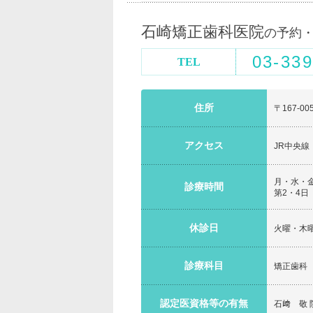
石崎矯正歯科医院
の予約
03-339
TEL
住所
〒167-0
アクセス
JR中央
月・水・金・土
診療時間
第2・4日 9
休診日
火曜・木
診療科目
矯正歯科
認定医資格等の有無
石﨑 敬 