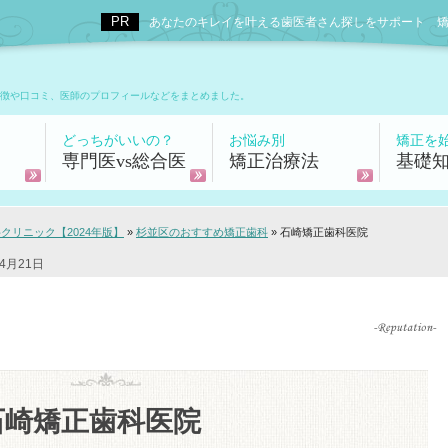
あなたのキレイを叶える歯医者さん探しをサポート 矯正歯科
徴や口コミ、医師のプロフィールなどをまとめました。
どっちがいいの？
お悩み別
矯正を
専門医vs総合医
矯正治療法
基礎
リニック【2024年版】
»
杉並区のおすすめ矯正歯科
»
石崎矯正歯科医院
4月21日
石崎矯正歯科医院