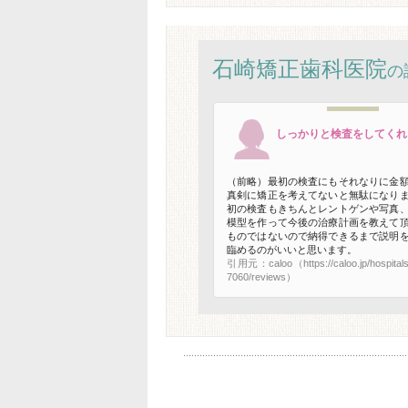
石崎矯正歯科医院
の
しっかりと検査をしてくれ
（前略）最初の検査にもそれなりに金
真剣に矯正を考えてないと無駄になり
初の検査もきちんとレントゲンや写真
模型を作って今後の治療計画を教えて
ものではないので納得できるまで説明
臨めるのがいいと思います。
引用元：caloo（https://caloo.jp/hospitals/
7060/reviews）