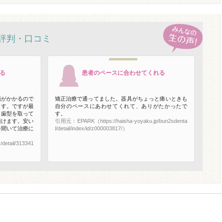
評判・口コミ
る
患者のペースに合わせてくれる
額がかかるので
矯正治療で通ってました。器具がちょっと痛いときも
ます。ですが最
自分のペースにあわせてくれて、ありがたかったで
、歯型を取って
す。
頂けます。安い
引用元：EPARK（https://haisha-yoyaku.jp/bun2sdenta
を聞いて治療に
l/detail/index/id/z000003817/）
detail/313341