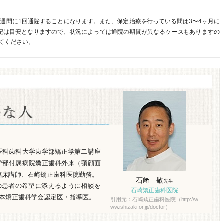
4週間に1回通院することになります。また、保定治療を行っている間は3〜4ヶ月に
記は目安となりますので、状況によっては通院の期間が異なるケースもありますの
てください。
京医科歯科大学歯学部矯正学第二講座
歯学部付属病院矯正歯科外来（顎顔面
員臨床講師、石崎矯正歯科医院勤務。
石﨑 敬
先生
の患者の希望に添えるように相談を
石崎矯正歯科医院
本矯正歯科学会認定医・指導医。
引用元：石崎矯正歯科医院（http://w
ww.ishizaki.or.jp/doctor）