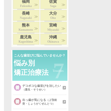
福岡
佐賀
Fukuoka
Saga
長崎
大分
Nagasaki
Oita
熊本
宮崎
Kumamoto
Miyazaki
鹿児島
沖縄
Kagoshima
Okinawa
こんな歯並びに悩んでいませんか？
7
悩み別
矯正治療法
デコボコな歯並びを治したい
（叢生・そうせい）
出っ歯が気になる
（上顎前
突・じょうがくぜんとつ）