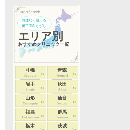
無理なく通える
矯正歯科さがし
エリア別
おすすめクリニック一覧
札幌
青森
Sapporo
Aomori
岩手
秋田
Iwate
Akita
山形
仙台
Yamagata
Sendai
福島
群馬
Fukushima
Gunma
栃木
茨城