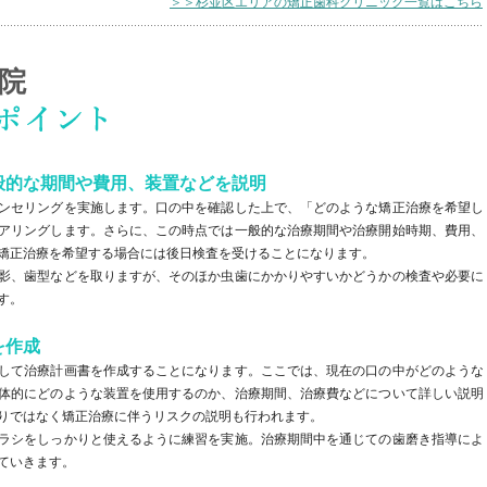
＞＞杉並区エリアの矯正歯科クリニック一覧はこちら
院
般的な期間や費用、装置などを説明
ンセリングを実施します。口の中を確認した上で、「どのような矯正治療を希望し
アリングします。さらに、この時点では一般的な治療期間や治療開始時期、費用、
矯正治療を希望する場合には後日検査を受けることになります。
影、歯型などを取りますが、そのほか虫歯にかかりやすいかどうかの検査や必要に
す。
を作成
して治療計画書を作成することになります。ここでは、現在の口の中がどのような
体的にどのような装置を使用するのか、治療期間、治療費などについて詳しい説明
りではなく矯正治療に伴うリスクの説明も行われます。
ラシをしっかりと使えるように練習を実施。治療期間中を通じての歯磨き指導によ
ていきます。