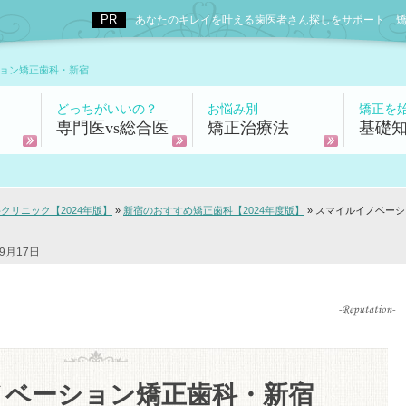
あなたのキレイを叶える歯医者さん探しをサポート 矯正歯科
ョン矯正歯科・新宿
どっちがいいの？
お悩み別
矯正を
専門医vs総合医
矯正治療法
基礎
リニック【2024年版】
»
新宿のおすすめ矯正歯科【2024年度版】
»
スマイルイノベーシ
9月17日
ノベーション矯正歯科・新宿