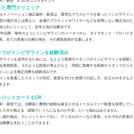
科・新宿 3つのオススメポイント
した専門クリニック
ルイノベーション矯正歯科・新宿は、透明なマウスピースを使ったインビザライン
型の矯正法とは異なり、金属のブラケットやワイヤーなどを使用しない矯正法のた
知られにくいとして、近年人気の治療法です。
14年以降、毎年のようにインビザラインのメーカーから「ダイヤモンド・プロバイダ
医。全ての患者の治療計画を、その尾島医師が立案します。
ッフがインビザラインを経験済み
ザラインを提供するためには、もとより医師やスタッフがインビザラインを経験し
る尾島院長。そのような院長の考えのもと、同院に勤務する医師やスタッフのうち
インによる矯正治療を経験済みです。
インを装着したスタッフが対応。装置を付けた状態での話し方、目立ちやすさなど
きます。
レジットカードもOK
科・新宿では、治療前に費用の総額を確定させるトータルフィー制度を採用してい
くの方が抱える「総額でいくらになるのか不安」という悩みはありません。
に銀行振込、クレジットカード払い、デンタルローンなど多彩。それぞれの患者の
治療費を支払うことができます。