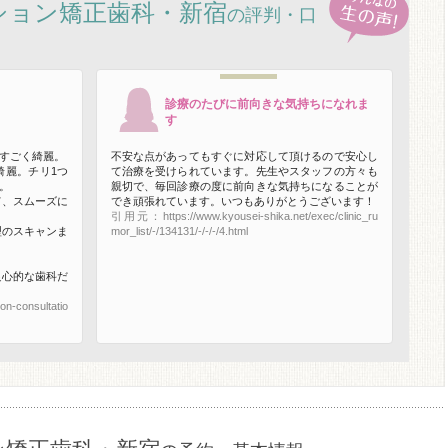
ション矯正歯科・新宿
の評判・口
診療のたびに前向きな気持ちになれま
す
すごく綺麗。
不安な点があってもすぐに対応して頂けるので安心し
綺麗。チリ1つ
て治療を受けられています。先生やスタッフの方々も
。
親切で、毎回診療の度に前向きな気持ちになることが
て、スムーズに
でき頑張れています。いつもありがとうございます！
引用元：https://www.kyousei-shika.net/exec/clinic_ru
型のスキャンま
mor_list/-/134131/-/-/-/4.html
良心的な歯科だ
n-consultatio