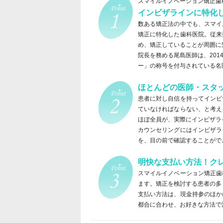
スマイルイノベーション矯正歯
インビザラインに特化
数ある矯正法の中でも、スマイ
矯正に特化した歯科医院。従来
め、矯正していることが周囲に
院長を務める尾島医師は、20
ー」の称号を付与されている名
ほとんどの医師・スタ
患者に対し自信を持ってインビ
ていなければならない、と考え
ほぼ全員が、実際にインビザラ
カウンセリングにはインビザラ
を、目の前で確認することがで
明快な支払い方法！ク
スマイルイノベーション矯正歯
ます。矯正を検討する患者の多
支払い方法は、現金持参のほか
都合に合わせ、お好きな方法で