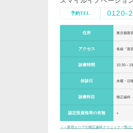
スマイルイノベーショ
0120-2
予約TEL
住所
東京都新宿
アクセス
各線「新
診療時間
10:30～1
休診日
木曜・日
診療科目
矯正歯科
認定医資格等の有無
○
＞＞新宿エリアの矯正歯科クリニック一覧は