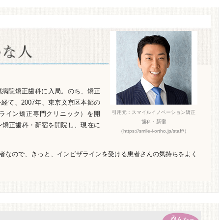
属病院矯正歯科に入局。のち、矯正
経て、2007年、東京文京区本郷の
引用元：スマイルイノベーション矯正
ライン矯正専門クリニック）を開
歯科・新宿
ョン矯正歯科・新宿を開院し、現在に
（https://smile-i-ortho.jp/staff/）
者なので、きっと、インビザラインを受ける患者さんの気持ちをよく