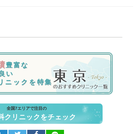
績
豊富な
良い
リニックを特集
全国7エリアで注目の
科クリニックをチェック