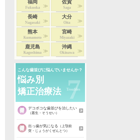
福岡
佐賀
Fukuoka
Saga
長崎
大分
Nagasaki
Oita
熊本
宮崎
Kumamoto
Miyazaki
鹿児島
沖縄
Kagoshima
Okinawa
こんな歯並びに悩んでいませんか？
7
悩み別
矯正治療法
デコボコな歯並びを治したい
（叢生・そうせい）
出っ歯が気になる
（上顎前
突・じょうがくぜんとつ）