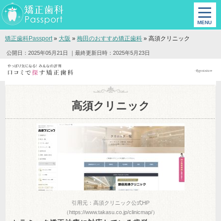
矯正歯科Passport
»
大阪
»
梅田のおすすめ矯正歯科
»
高須クリニック
公開日：2025年05月21日
｜最終更新日時：2025年5月23日
高須クリニック
引用元：高須クリニック公式HP
（https://www.takasu.co.jp/clinicmap/）