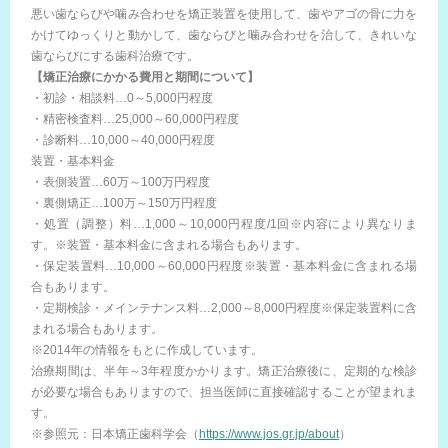
悪い歯ならびや噛み合わせを矯正装置を使用して、歯やアゴの骨に力を
かけてゆっくりと動かして、歯ならびと噛み合わせを治して、きれいな
歯ならびにする歯科治療です。
【矯正治療にかかる費用と期間について】
・初診・相談料…0～5,000円程度
・精密検査料…25,000～60,000円程度
・診断料…10,000～40,000円程度
装置・基本料金
・表側装置…60万～100万円程度
・裏側矯正…100万～150万円程度
・処置（調整）料…1,000～10,000円程度/1回※内容により異なりま
す。※装置・基本料金に含まれる場合もあります。
・保定装置料…10,000～60,000円程度※装置・基本料金に含まれる場
合もあります。
・定期検診・メインテナンス料…2,000～8,000円程度※保定装置料に含
まれる場合もあります。
※2014年の情報をもとに作成しています。
治療期間は、半年～3年程度かかります。矯正治療後に、定期的な検診
が必要な場合もありますので、担当医師に直接確認することが望まれま
す。
※参照元：日本矯正歯科学会（
https://www.jos.gr.jp/about
）