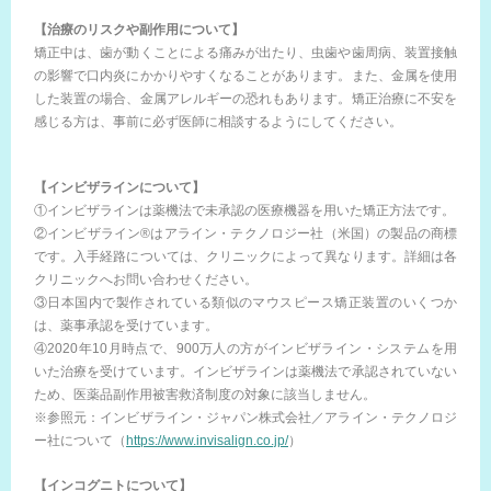
【治療のリスクや副作用について】
矯正中は、歯が動くことによる痛みが出たり、虫歯や歯周病、装置接触
の影響で口内炎にかかりやすくなることがあります。また、金属を使用
した装置の場合、金属アレルギーの恐れもあります。矯正治療に不安を
感じる方は、事前に必ず医師に相談するようにしてください。
【インビザラインについて】
①インビザラインは薬機法で未承認の医療機器を用いた矯正方法です。
②インビザライン®はアライン・テクノロジー社（米国）の製品の商標
です。入手経路については、クリニックによって異なります。詳細は各
クリニックへお問い合わせください。
③日本国内で製作されている類似のマウスピース矯正装置のいくつか
は、薬事承認を受けています。
④2020年10月時点で、900万人の方がインビザライン・システムを用
いた治療を受けています。インビザラインは薬機法で承認されていない
ため、医薬品副作用被害救済制度の対象に該当しません。
※参照元：インビザライン・ジャパン株式会社／アライン・テクノロジ
ー社について（
https://www.invisalign.co.jp/
）
【インコグニトについて】