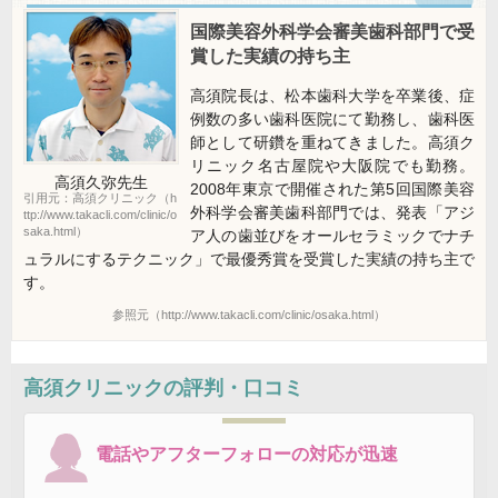
国際美容外科学会審美歯科部門で受
賞した実績の持ち主
高須院長は、松本歯科大学を卒業後、症
例数の多い歯科医院にて勤務し、歯科医
師として研鑽を重ねてきました。高須ク
リニック名古屋院や大阪院でも勤務。
高須久弥
先生
2008年東京で開催された第5回国際美容
引用元：高須クリニック（h
外科学会審美歯科部門では、発表「アジ
ttp://www.takacli.com/clinic/o
saka.html）
ア人の歯並びをオールセラミックでナチ
ュラルにするテクニック」で最優秀賞を受賞した実績の持ち主で
す。
参照元（http://www.takacli.com/clinic/osaka.html）
高須クリニック
の評判・口コミ
電話やアフターフォローの対応が迅速