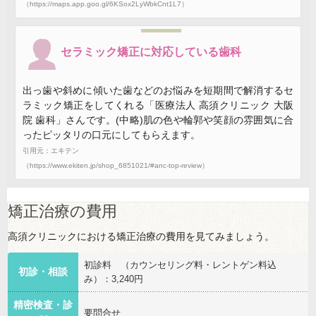
（https://maps.app.goo.gl/6KSox2LyWbkCnt1L7）
セラミック矯正に対応している歯科
出っ歯や斜めに傾いた歯などのお悩みを短期間で解消するセ
ラミック矯正をしてくれる「医療法人 高須クリニック 大阪
院 歯科」さんです。(中略)肌の色や輪郭や笑顔の雰囲気に合
ったピッタリの口元にしてもらえます。
引用元：エキテン
（https://www.ekiten.jp/shop_6851021/#anc-top-review）
矯正治療の費用
高須クリニックにおける矯正治療の費用を見てみましょう。
初診料 （カウンセリング料・レントゲン料込
初診・相談
み）：3,240円
精密検査・診
要問合せ