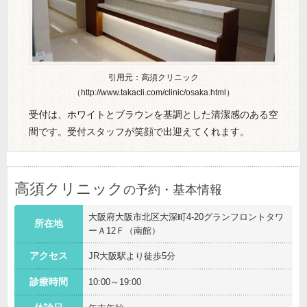
引用元：高須クリニック
（http://www.takacli.com/clinic/osaka.html）
受付は、ホワイトとブラウンを基調とした清潔感のある空
間です。受付スタッフが笑顔で出迎えてくれます。
高須クリニック
の予約・基本情報
大阪府大阪市北区大深町4-20グランフロントタワ
所在地
ーＡ12Ｆ（南館）
アクセス
JR大阪駅より徒歩5分
診療時間
10:00～19:00