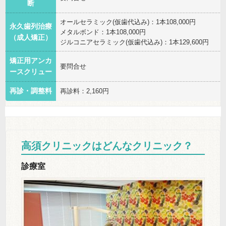
断
オールセラミック(仮歯代込み)：1本108,000円
永久歯列治療
メタルボンド：1本108,000円
（成人矯正）
ジルコニアセラミック(仮歯代込み)：1本129,600円
矯正用アンカ
要問合せ
ースクリュー
再診・調整料
再診料：2,160円
高須クリニックはどんなクリニック？
診療室