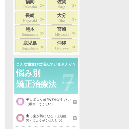
福岡
佐賀
Fukuoka
Saga
長崎
大分
Nagasaki
Oita
熊本
宮崎
Kumamoto
Miyazaki
鹿児島
沖縄
Kagoshima
Okinawa
こんな歯並びに悩んでいませんか？
7
悩み別
矯正治療法
デコボコな歯並びを治したい
（叢生・そうせい）
出っ歯が気になる
（上顎前
突・じょうがくぜんとつ）