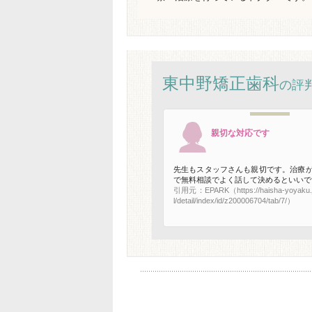
東中野矯正歯科
の評
親切な対応です
先生もスタッフさんも親切です。治療
で無料相談でよく話して決めるといいで
引用元：EPARK（https://haisha-yoyaku.j
l/detail/index/id/z200006704/tab/7/）