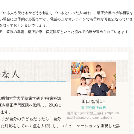
ている人や受けるかどうか検討しているといった人向けに、矯正治療の初診相談を
い場合には予約が必要ですが、電話のほかオンラインでも予約が可能となっていま
を取っておくと良いでしょう。
断、装置の準備、矯正治療、保定観察といった流れで治療が進められていきます。
年に昭和大学大学院歯学研究科(歯科矯
田口 智博
先生
区内矯正専門医院へ勤務し、2016に
東中野矯正歯科
います。
引用元：東中野矯正歯科（https://hi
gashinakano-ortho.com/about）
さまが自分の子どもだったら、自分
った対応をしていく点を大切にし、コミュニケーションを重視した診