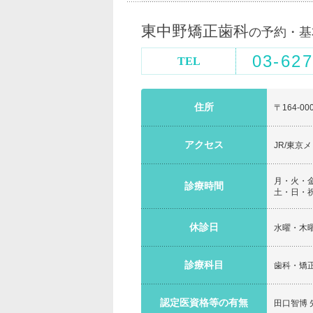
東中野矯正歯科
の予約・基
03-627
TEL
住所
〒164-0
アクセス
JR/東京
月・火・金 1
診療時間
土・日・祝 1
休診日
水曜・木
診療科目
歯科・矯
認定医資格等の有無
田口智博 