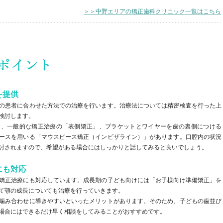
＞＞中野エリアの矯正歯科クリニック一覧はこちら
を提供
の患者に合わせた方法での治療を行います。治療法については精密検査を行った上
検討します。
は、一般的な矯正治療の「表側矯正」、ブラケットとワイヤーを歯の裏側につける
ースを用いる「マウスピース矯正（インビザライン）」があります。口腔内の状況
討されますので、希望がある場合にはしっかりと話してみると良いでしょう。
にも対応
矯正治療にも対応しています。成長期の子ども向けには「お子様向け準備矯正」を
て顎の成長についても治療を行っていきます。
噛み合わせに導きやすいといったメリットがあります。そのため、子どもの歯並び
場合にはできるだけ早く相談をしてみることがおすすめです。