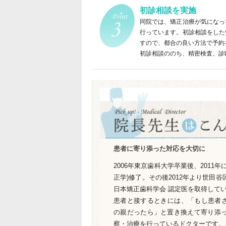
初診相談を実施
同院では、矯正治療が気になっ
行っています。初診相談をした
すので、都合の良い方法で予約
初診相談ののち、精密検査、診
患者に寄り添った対応を大切に
2006年東京歯科大学卒業後、2011
正学)修了。その後2012年より世田谷
日本矯正歯科学会 認定医を取得して
患者と接するときには、「もし患者
の親だったら」と置き換えて寄り添
察・治療を行っているドクターです。