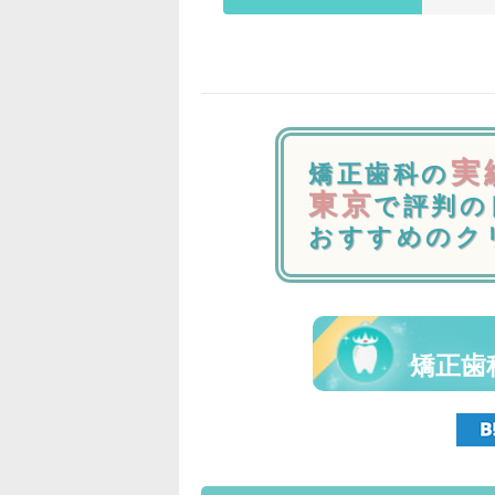
実
矯正歯科の
東京
で評判の
おすすめのク
矯正歯