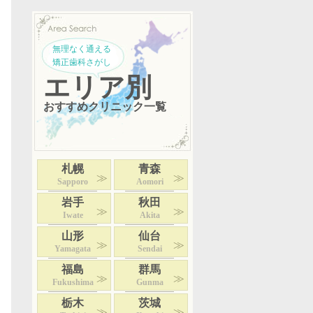
無理なく通える
矯正歯科さがし
エリア別
おすすめクリニック一覧
札幌
青森
Sapporo
Aomori
岩手
秋田
Iwate
Akita
山形
仙台
Yamagata
Sendai
福島
群馬
Fukushima
Gunma
栃木
茨城