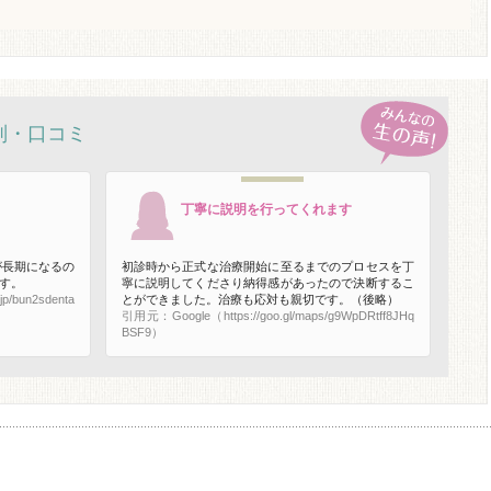
判・口コミ
丁寧に説明を行ってくれます
が長期になるの
初診時から正式な治療開始に至るまでのプロセスを丁
す。
寧に説明してくださり納得感があったので決断するこ
p/bun2sdenta
とができました。治療も応対も親切です。（後略）
引用元：Google（https://goo.gl/maps/g9WpDRtff8JHq
BSF9）