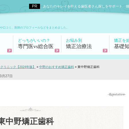
あなたのキレイを叶える歯医者さん探しをサポート 矯正歯科
や口コミ、医師のプロフィールなどをまとめました。
どっちがいいの？
お悩み別
矯正を
専門医vs総合医
矯正治療法
基礎
リニック【2024年版】
»
中野のおすすめ矯正歯科
»
東中野矯正歯科
3月27日
東中野矯正歯科