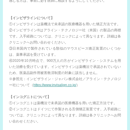
感じる方は、事前に必ず医師に相談するようにしてください。
【インビザラインについて】
①インビザラインは薬機法で未承認の医療機器を用いた矯正方法です。
②インビザライン®はアライン・テクノロジー社（米国）の製品の商標
です。入手経路については、クリニックによって異なります。詳細は各
クリニックへお問い合わせください。
③日本国内で製作されている類似のマウスピース矯正装置のいくつか
は、薬事承認を受けています。
④2020年10月時点で、900万人の方がインビザライン・システムを用
いた治療を受けています。インビザラインは薬機法で承認されていない
ため、医薬品副作用被害救済制度の対象に該当しません。
※参照元：インビザライン・ジャパン株式会社／アライン・テクノロジ
ー社について（
https://www.invisalign.co.jp/
）
【インコグニトについて】
①インコグニトは薬機法で未承認の医療機器を用いた矯正方法です。
②インコグニトはドイツにて作製される舌側矯正装置です。入手経路に
ついては、クリニックによって異なります。詳細は各クリニックへお問
い合わせください。