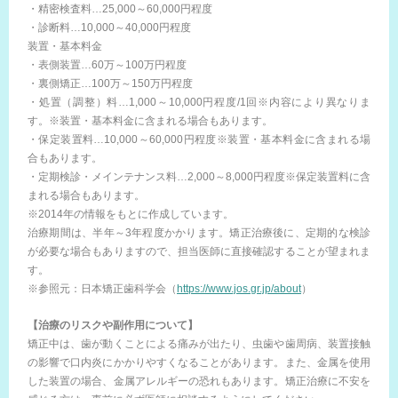
・精密検査料…25,000～60,000円程度
・診断料…10,000～40,000円程度
装置・基本料金
・表側装置…60万～100万円程度
・裏側矯正…100万～150万円程度
・処置（調整）料…1,000～10,000円程度/1回※内容により異なりま
す。※装置・基本料金に含まれる場合もあります。
・保定装置料…10,000～60,000円程度※装置・基本料金に含まれる場
合もあります。
・定期検診・メインテナンス料…2,000～8,000円程度※保定装置料に含
まれる場合もあります。
※2014年の情報をもとに作成しています。
治療期間は、半年～3年程度かかります。矯正治療後に、定期的な検診
が必要な場合もありますので、担当医師に直接確認することが望まれま
す。
※参照元：日本矯正歯科学会（
https://www.jos.gr.jp/about
）
【治療のリスクや副作用について】
矯正中は、歯が動くことによる痛みが出たり、虫歯や歯周病、装置接触
の影響で口内炎にかかりやすくなることがあります。また、金属を使用
した装置の場合、金属アレルギーの恐れもあります。矯正治療に不安を