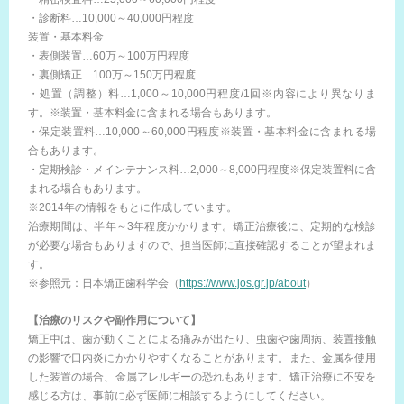
・診断料…10,000～40,000円程度
装置・基本料金
・表側装置…60万～100万円程度
・裏側矯正…100万～150万円程度
・処置（調整）料…1,000～10,000円程度/1回※内容により異なりま
す。※装置・基本料金に含まれる場合もあります。
・保定装置料…10,000～60,000円程度※装置・基本料金に含まれる場
合もあります。
・定期検診・メインテナンス料…2,000～8,000円程度※保定装置料に含
まれる場合もあります。
※2014年の情報をもとに作成しています。
治療期間は、半年～3年程度かかります。矯正治療後に、定期的な検診
が必要な場合もありますので、担当医師に直接確認することが望まれま
す。
※参照元：日本矯正歯科学会（
https://www.jos.gr.jp/about
）
【治療のリスクや副作用について】
矯正中は、歯が動くことによる痛みが出たり、虫歯や歯周病、装置接触
の影響で口内炎にかかりやすくなることがあります。また、金属を使用
した装置の場合、金属アレルギーの恐れもあります。矯正治療に不安を
感じる方は、事前に必ず医師に相談するようにしてください。