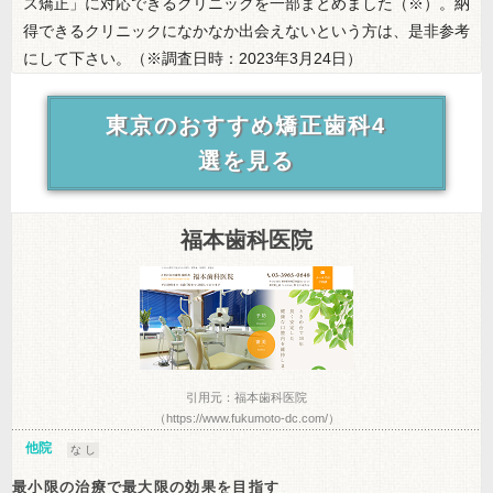
ス矯正」に対応できるクリニックを一部まとめました（※）。納
得できるクリニックになかなか出会えないという方は、是非参考
にして下さい。（※調査日時：2023年3月24日）
東京のおすすめ矯正歯科4
選を見る
福本歯科医院
引用元：福本歯科医院
（https://www.fukumoto-dc.com/）
他院
な し
最小限の治療で最大限の効果を目指す