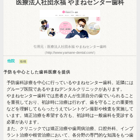
医療法人社団永福 やまねセンター歯科
引用元：医療法人社団永福 やまねセンター歯科
（http://www.yamane-dental.com/）
他院
板橋
予防を中心とした歯科医療を提供
予防歯科診療を中心に行っているやまねセンター歯科。近隣には
グループ医院であるやまねデンタルクリニックがあります。
やまねセンター歯科では患者さんが生涯自分の歯でいられること
を重視しており、初診時に治療は行わず、歯を守ることの重要性
などを理解してもらったうえでレントゲン撮影や検査を実施して
います。矯正治療を希望する方も、初診時は一般歯科を受診する
必要があります。
また、クリニックでは矯正治療や歯周病治療、口腔外科、インプ
ラント治療や根管治療において、各分野の専門的な知識をもつ歯