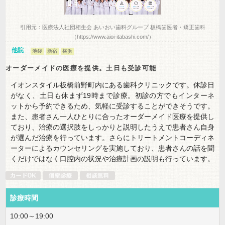
引用元：医療法人社団相生会 あいおい歯科グループ 板橋歯医者・矯正歯科
（https://www.aioi-itabashi.com/）
他院
池袋
新宿
横浜
オーダーメイドの医療を提供。土日も受診可能
イオンスタイル板橋前野町内にある歯科クリニックです。休診日
がなく、土日も休まず19時まで診療。初診の方でもインターネ
ットから予約できるため、気軽に受診することができそうです。
また、患者さん一人ひとりに合ったオーダーメイド医療を提供し
ており、治療の選択肢をしっかりと説明したうえで患者さん自身
が選んだ治療を行っています。さらにトリートメントコーディネ
ーターによるカウンセリングを実施しており、患者さんの話を聞
くだけではなく口腔内の状況や治療計画の説明も行っています。
診療時間
10:00～19:00