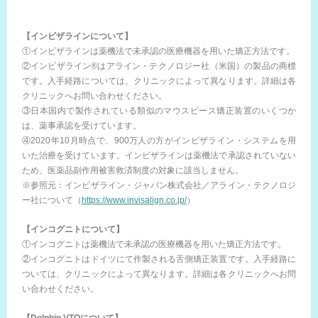
【インビザラインについて】
①インビザラインは薬機法で未承認の医療機器を用いた矯正方法です。
②インビザライン®はアライン・テクノロジー社（米国）の製品の商標
です。入手経路については、クリニックによって異なります。詳細は各
クリニックへお問い合わせください。
③日本国内で製作されている類似のマウスピース矯正装置のいくつか
は、薬事承認を受けています。
④2020年10月時点で、900万人の方がインビザライン・システムを用
いた治療を受けています。インビザラインは薬機法で承認されていない
ため、医薬品副作用被害救済制度の対象に該当しません。
※参照元：インビザライン・ジャパン株式会社／アライン・テクノロジ
ー社について（
https://www.invisalign.co.jp/
）
【インコグニトについて】
①インコグニトは薬機法で未承認の医療機器を用いた矯正方法です。
②インコグニトはドイツにて作製される舌側矯正装置です。入手経路に
ついては、クリニックによって異なります。詳細は各クリニックへお問
い合わせください。