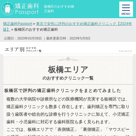
板橋区のおすすめ矯
正歯科
矯正歯科Passport
»
東京で女性に評判のおすすめ矯正歯科クリニック【2024年
版】
»
板橋区のおすすめ矯正歯科
公開日：2023年03月09日
｜最終更新日時：2023年5月8日
板橋エリア
のおすすめクリニック一覧
板橋区で評判の矯正歯科クリニックをまとめてみました
複数の大学病院や診療所などの医療機関が充実する板橋区では、
矯正歯科クリニックも数多く存在します。歯列矯正を専門に取り
扱う歯医者や総合的な診療を行うクリニックに加えて、小児矯正
歯科・小児歯科に対応する歯科医院も多く見られます。
ここでは、板橋エリアで「表側矯正」「裏側矯正」「マウスピー