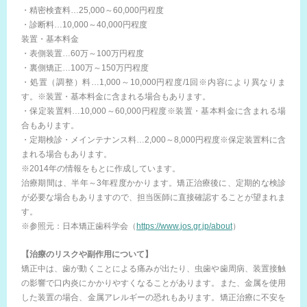
・精密検査料…25,000～60,000円程度
・診断料…10,000～40,000円程度
装置・基本料金
・表側装置…60万～100万円程度
・裏側矯正…100万～150万円程度
・処置（調整）料…1,000～10,000円程度/1回※内容により異なりま
す。※装置・基本料金に含まれる場合もあります。
・保定装置料…10,000～60,000円程度※装置・基本料金に含まれる場
合もあります。
・定期検診・メインテナンス料…2,000～8,000円程度※保定装置料に含
まれる場合もあります。
※2014年の情報をもとに作成しています。
治療期間は、半年～3年程度かかります。矯正治療後に、定期的な検診
が必要な場合もありますので、担当医師に直接確認することが望まれま
す。
※参照元：日本矯正歯科学会（
https://www.jos.gr.jp/about
）
【治療のリスクや副作用について】
矯正中は、歯が動くことによる痛みが出たり、虫歯や歯周病、装置接触
の影響で口内炎にかかりやすくなることがあります。また、金属を使用
した装置の場合、金属アレルギーの恐れもあります。矯正治療に不安を