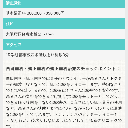
矯正費用
基本矯正料 300,000〜850,000円
住所
大阪府四條畷市楠公1-15-8
アクセス
JR学研都市線四条畷駅より徒歩3分
西田歯科・矯正歯科の矯正歯科治療のチェックポイント！
西田歯科・矯正歯科では専任のカウンセラーが患者さんとドクタ
ーの橋渡し役となって、矯正治療をフォローします。些細なこと
でも気軽に話せるので、治療前はもちろん治療中でも安心です。
患者さんの負担をできるだけ無くす治療をモットーとしており、
できる限り抜歯をしない治療法や、目立ちにくい矯正器具の使用
など、患者さんの状態と要望に合わせながらひとりひとりに最適
な治療を行ってくれます。メンテナンスやアフターフォローもし
っかり行い、後戻りしないようにケアしてくれるクリニックで
す。