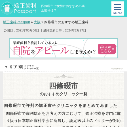
四條畷市で女性におすすめの矯
正歯科は？
矯正歯科Passport
»
大阪
»
四條畷市のおすすめ矯正歯科
公開日：2021年05月06日
｜最終更新日時：2024年2月27日
四條畷市
のおすすめクリニック一覧
四條畷市で評判の矯正歯科クリニックをまとめてみました
四條畷市で歯列矯正をお考えの方にむけて、矯正治療を専門に取
り扱う日本矯正歯科学会に所属し、認定医以上のドクターが対応