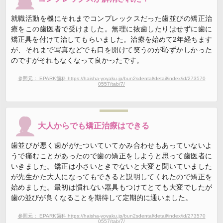
就職活動を機にそれまでコンプレックスだった歯並びの矯正治
療をこの歯医者で受けました。無理に抜歯したりはせずに歯に
矯正具を付けて治してもらいました。治療を始めて2年経ちます
が、それまで写真などでも口を開けて笑うのが恥ずかしかった
のですがそれもなくなって良かったです。
参照元： EPARK歯科 https://haisha-yoyaku.jp/bun2sdental/detail/index/id/273570
0557/tab/7/
大人からでも矯正治療はできる
歯並びが悪く歯ががたついていてかみ合わせもあっていないよ
うで痛むことがあったので歯の矯正をしようと思って歯医者に
いきました。矯正は小さいときでないと大変と聞いていました
が先生かた大人になってもできると説明してくれたので矯正を
始めました。最初は慣れない器具もつけてとても大変でしたが
歯の並びが良くなることを期待して定期的に通いました。
参照元： EPARK歯科 https://haisha-yoyaku.jp/bun2sdental/detail/index/id/273570
0557/tab/7/