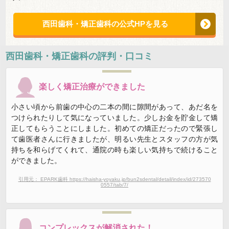
西田歯科・矯正歯科の公式HPを見る
西田歯科・矯正歯科
の評判・口コミ
楽しく矯正治療ができました
小さい頃から前歯の中心の二本の間に隙間があって、あだ名を
つけられたりして気になっていました。少しお金を貯金して矯
正してもらうことにしました。初めての矯正だったので緊張し
て歯医者さんに行きましたが、明るい先生とスタッフの方が気
持ちを和らげてくれて、通院の時も楽しい気持ちで続けること
ができました。
引用元： EPARK歯科 https://haisha-yoyaku.jp/bun2sdental/detail/index/id/273570
0557/tab/7/
コンプレックスが解消された！