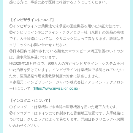
感じる方は、事前に必ず医師に相談するようにしてください。
【インビザラインについて】
①インビザラインは薬機法で未承認の医療機器を用いた矯正方法です。
②インビザライン®はアライン・テクノロジー社（米国）の製品の商標
です。入手経路については、クリニックによって異なります。詳細は各
クリニックへお問い合わせください。
③日本国内で製作されている類似のマウスピース矯正装置のいくつか
は、薬事承認を受けています。
④2020年10月時点で、900万人の方がインビザライン・システムを用
いた治療を受けています。インビザラインは薬機法で承認されていない
ため、医薬品副作用被害救済制度の対象に該当しません。
※参照元：インビザライン・ジャパン株式会社／アライン・テクノロジ
ー社について（
https://www.invisalign.co.jp/
）
【インコグニトについて】
①インコグニトは薬機法で未承認の医療機器を用いた矯正方法です。
②インコグニトはドイツにて作製される舌側矯正装置です。入手経路に
ついては、クリニックによって異なります。詳細は各クリニックへお問
い合わせください。