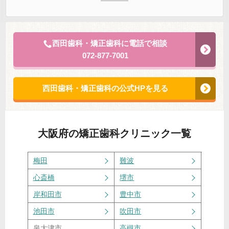
西田歯科・矯正歯科に電話で相談
072-877-7001
西田歯科・矯正歯科の公式HPを見る
大阪府
の矯正歯科クリニック一覧
梅田
難波
心斎橋
堺市
岸和田市
豊中市
池田市
吹田市
泉大津市
高槻市