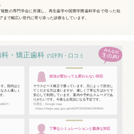
。
ど複数の専門学会に所属し、再生歯学や国際学際歯科学会で培った知
アまで幅広い世代に寄り添った診療をしています。
歯科・矯正歯科
の評判・口コミ
担当が変わっても変わらない対応
ます。院内はと
マウスピース矯正で通っています。日によって担当し
みなさん優しく
てくださる方は違いますが、優しく丁寧な方ばかりで
す。
安心して利用しています。案内や予約もスムーズであ
りがたいです。今後もお世話になる予定です。
ZkmBU7）
引用元：Google map
（https://maps.app.goo.gl/u6GPC9S5kWcC9H5k9）
丁寧なシミュレーションと親身な対応