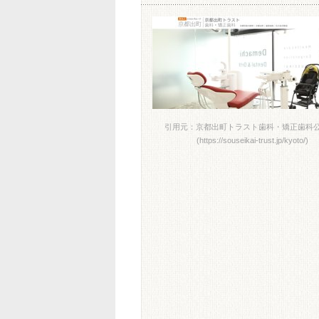
引用元：京都出町トラスト歯科・矯正歯科公
(https://souseikai-trust.jp/kyoto/)