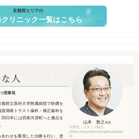
京都府エリアの
科クリニック一覧はこちら
つ理事長
、京都府立医科大学附属病院で研鑽を
に滋賀湖南トラスト歯科・矯正歯科を
、2021年には四条河原町へと拠点を
山本 敦之
先生
。
引用元：スタッフ紹介
(https://souseikai-trust.jp/kyoto/staf
み合わせを重視した治療を行い、患
f/)