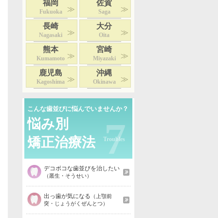
福岡
佐賀
Fukuoka
Saga
長崎
大分
Nagasaki
Oita
熊本
宮崎
Kumamoto
Miyazaki
鹿児島
沖縄
Kagoshima
Okinawa
こんな歯並びに悩んでいませんか？
7
悩み別
矯正治療法
デコボコな歯並びを治したい
（叢生・そうせい）
出っ歯が気になる
（上顎前
突・じょうがくぜんとつ）