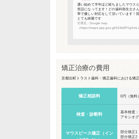
通い始めて半年ほど経ちましたマウス
世話になってます！どの歯科衛生士さ
寧で優しい対応をして頂いています！
とても綺麗です
引用元：Google map
（https://maps.app.goo.gl/S24b8PVgXm
矯正治療の費用
京都出町トラスト歯科・矯正歯科における矯
矯正相談料
0円（無料
基本検査：3
検査・診断料
アキシオグラ
部分矯正1（
マウスピース矯正（イン
部分矯正2（