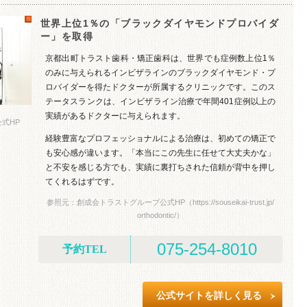
世界上位1％の「ブラックダイヤモンドプロバイダ
ー」を取得
京都出町トラスト歯科・矯正歯科は、世界でも症例数上位1％
のみに与えられるインビザラインのブラックダイヤモンド・プ
ロバイダーを得たドクターが所属するクリニックです。このス
テータスランクは、インビザライン治療で年間401症例以上の
実績があるドクターに与えられます。
式HP
経験豊富なプロフェッショナルによる治療は、初めての矯正で
も安心感が違います。「本当にこの先生に任せて大丈夫かな」
と不安を感じる方でも、実績に裏打ちされた信頼が背中を押し
てくれるはずです。
参照元：創成会トラストグループ公式HP（https://souseikai-trust.jp/
orthodontic/）
075-254-8010
予約TEL
公式サイトを詳しく見る