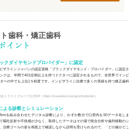
ト歯科・矯正歯科
ラックダイヤモンドプロバイダー」に認定
ビザラインジャパンの認定資格「ブラックダイヤモンド・プロバイダー」に認定さ
ンクは、年間で401症例以上を持つドクターに認定されるもので、全世界でインビ
ターの中でも上位1％程度です。インビザライン治療で多くの実績を持つ矯正歯科
ストグループ公式HP（https://souseikai-trust.jp/orthodontic/）
キャンによる診断とシミュレーション
iTeroを組み合わせたデジタル診断により、わずか数分で口腔内を3Dデータ化しま
て嘔吐反射や不快感が少なく、取得したデータはその場で咬合分析や歯列移動のシ
。治療ゴールの姿を画面上で確認しながら説明を受けられるので、「どの歯がどこ