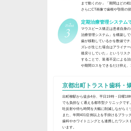
まで動くのか」「期間はどの程
さらにCT画像で歯根や顎骨の
定期治療管理システム
マウスピース矯正は患者自身の
治療管理システム」を構築して
歯が移動しているかを数値でチ
ズレが生じた場合はアライナー
後戻りしていた」というリスク
することで、装着不足による治
や期間ロスをできるだけ抑え、
京都出町トラスト歯科・
出町柳駅から徒歩4分、平日19時・日曜1
でも負担なく通える都市型クリニックです。
吐反射や待ち時間を大幅に削減しながらミ
また、年間401症例以上を手掛けるブラ
歯科やホワイトニングとも連携したワンス
います。