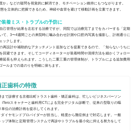
度か」などの疑問を視覚的に解消でき、モチベーション維持にもつながります。
状態を立体的に把握できるため、神経や血管を避けて移動計画を立案できます。
で装着ミス・トラブルの予防に
自己管理が結果を左右する治療ですが、同院では治療完了までをカバーする「定期
いて、3〜4週間ごとの来院時に噛み合わせ計測や口腔内写真を撮影し、計画通りに
ェックします。
の再設計や補助的なアタッチメント追加などを提案できるので、「知らないうちに
を回避できます。そしてコーディネーターが装着時間や清掃方法を細かくフォロー
療延長も抑えられます。こうした二重三重の管理体制が、トラブルによる追加費用
ゴールまでの道のりを明確に保ちます。
矯正歯科の特徴
8時まで診療する京都出町トラスト歯科・矯正歯科は、忙しいビジネスパーソン
iTeroスキャナーと歯科用CTによる完全デジタル診断で、従来の型取りの嘔
リ単位の治療計画を提示してくれます。
ックダイヤモンドプロバイダーが担当し、軽度から難症例まで対応します。一般
トップ体制と定期管理システムで再診やトラブルを最小化に抑える努力をして