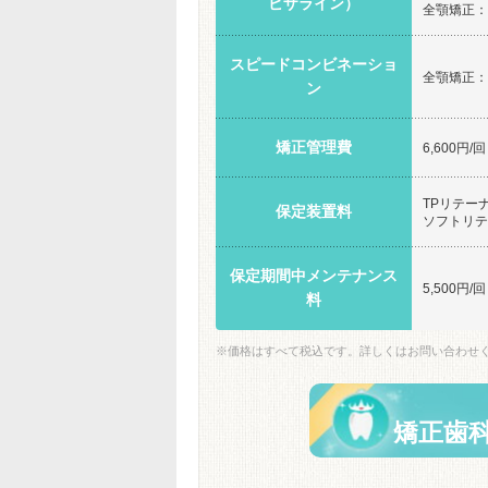
ビザライン）
全顎矯正：9
スピードコンビネーショ
全顎矯正：1,
ン
矯正管理費
6,600
TPリテーナ
保定装置料
ソフトリテ
保定期間中メンテナンス
5,500円/回
料
※価格はすべて税込です。詳しくはお問い合わせ
矯正歯