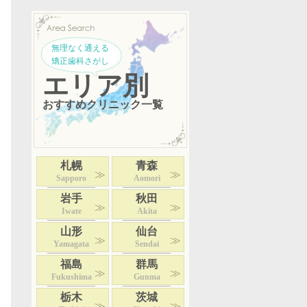
無理なく通える
矯正歯科さがし
エリア別
おすすめクリニック一覧
札幌
青森
Sapporo
Aomori
岩手
秋田
Iwate
Akita
山形
仙台
Yamagata
Sendai
福島
群馬
Fukushima
Gunma
栃木
茨城