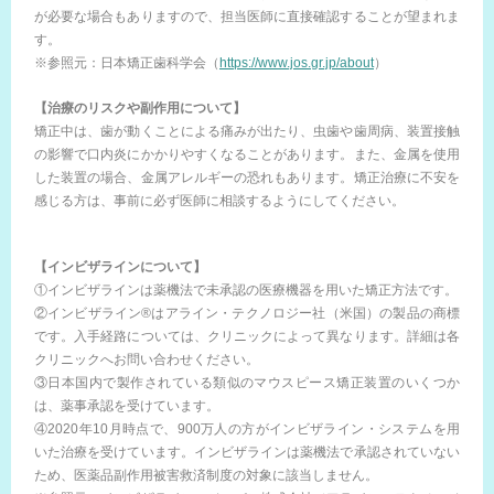
が必要な場合もありますので、担当医師に直接確認することが望まれま
す。
※参照元：日本矯正歯科学会（
https://www.jos.gr.jp/about
）
【治療のリスクや副作用について】
矯正中は、歯が動くことによる痛みが出たり、虫歯や歯周病、装置接触
の影響で口内炎にかかりやすくなることがあります。また、金属を使用
した装置の場合、金属アレルギーの恐れもあります。矯正治療に不安を
感じる方は、事前に必ず医師に相談するようにしてください。
【インビザラインについて】
①インビザラインは薬機法で未承認の医療機器を用いた矯正方法です。
②インビザライン®はアライン・テクノロジー社（米国）の製品の商標
です。入手経路については、クリニックによって異なります。詳細は各
クリニックへお問い合わせください。
③日本国内で製作されている類似のマウスピース矯正装置のいくつか
は、薬事承認を受けています。
④2020年10月時点で、900万人の方がインビザライン・システムを用
いた治療を受けています。インビザラインは薬機法で承認されていない
ため、医薬品副作用被害救済制度の対象に該当しません。