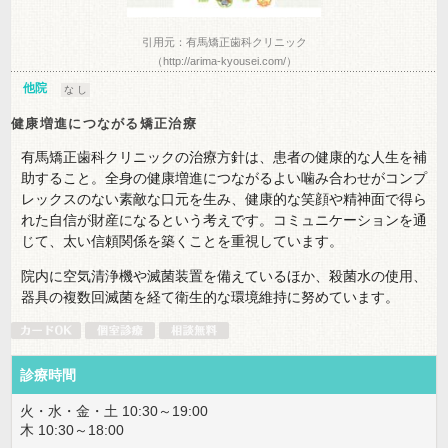
引用元：有馬矯正歯科クリニック
（http://arima-kyousei.com/）
他院
な し
健康増進につながる矯正治療
有馬矯正歯科クリニックの治療方針は、患者の健康的な人生を補
助すること。全身の健康増進につながるよい噛み合わせがコンプ
レックスのない素敵な口元を生み、健康的な笑顔や精神面で得ら
れた自信が財産になるという考えです。コミュニケーションを通
じて、太い信頼関係を築くことを重視しています。
院内に空気清浄機や滅菌装置を備えているほか、殺菌水の使用、
器具の複数回滅菌を経て衛生的な環境維持に努めています。
診療時間
火・水・金・土 10:30～19:00
木 10:30～18:00