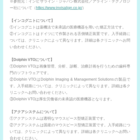
※参照元：インビザライン・ジャパン株式会社／アライン・テクノロジ
ー社について（
https://www.invisalign.co.jp/
）
【インコグニトについて】
①インコグニトは薬機法で未承認の医療機器を用いた矯正方法です。
②インコグニトはドイツにて作製される舌側矯正装置です。入手経路に
ついては、クリニックによって異なります。詳細は各クリニックへお問
い合わせください。
【Dolphin VTOについて】
①Dolphin VTOは画像管理、分析、診断、治療計画を行うための歯科専
門のソフトウェアです。
②Dolphin VTOはDolphin Imaging & Management Solutionsの製品で
す。入手経路については、クリニックによって異なります。詳細は各ク
リニックへお問い合わせください。
③Dolphin VTOは厚生労働省の未承認の医療機器となります。
【アクアシステムについて】
①アクアシステムは透明なマウスピース型矯正装置です。
②アクアシステムは国産のマウスピース型矯正装置です。入手経路につ
いては、クリニックによって異なります。詳細は各クリニックへお問い
合わせください。