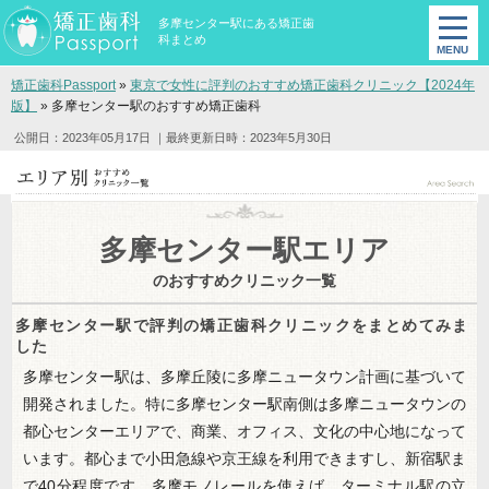
多摩センター駅にある矯正歯
科まとめ
矯正歯科Passport
»
東京で女性に評判のおすすめ矯正歯科クリニック【2024年
版】
»
多摩センター駅のおすすめ矯正歯科
公開日：2023年05月17日
｜最終更新日時：2023年5月30日
多摩センター駅エリア
の
おすすめクリニック一覧
多摩センター駅で評判の矯正歯科クリニックをまとめてみま
した
多摩センター駅は、多摩丘陵に多摩ニュータウン計画に基づいて
開発されました。特に多摩センター駅南側は多摩ニュータウンの
都心センターエリアで、商業、オフィス、文化の中心地になって
います。都心まで小田急線や京王線を利用できますし、新宿駅ま
で40分程度です。多摩モノレールを使えば、ターミナル駅の立