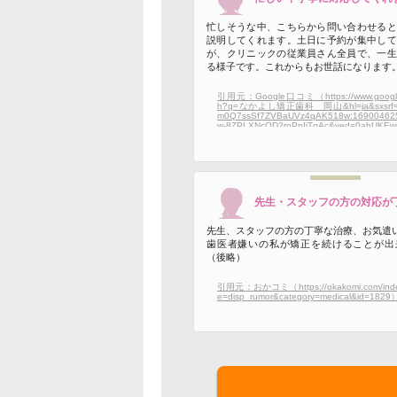
忙しそうな中、こちらから問い合わせると
説明してくれます。土日に予約が集中して
が、クリニックの従業員さん全員で、一生
る様子です。これからもお世話になります
引用元：Google口コミ（https://www.google
h?q=なかよし矯正歯科 岡山&hl=ja&sxsrf=A
m0Q7ssSf7ZVBaUVz4qAK518w:16900462
w-8ZPLXNcOD2roPpIiTqAc&ved=0ahUKEw
AAxXDgVYBHSTEBHUQ4dUDCA8&uact
し矯正歯科 岡山&gs_lp=Egxnd3Mtd2l6LXNl
uOBi-OCiOOBl-efr-ato-atr-enkeOAgOWyo
gARIpCNQ_wdYgiFwA3gBkAEAmAGnAaA
xNy4zuAEDyAEA-AEBwgIKEAAYRxjWBBiwA
oFGCfCAg0QABgEGIAEGLEDGIMBwgIGE
IHEAAYBBiABMICCxAAGIAEGLEDGIMBwg
先生・スタッフの方の対応が
YQ8ICChAAGAQYgAQYsQPiAwQYACBBiA
lient=gws-wiz-serp#lrd=0x355408a1071f2cf
8dcef1b0,1,,,,）
先生、スタッフの方の丁寧な治療、お気遣
歯医者嫌いの私が矯正を続けることが出
（後略）
引用元：おかコミ（https://okakomi.com/ind
e=disp_rumor&category=medical&id=1829