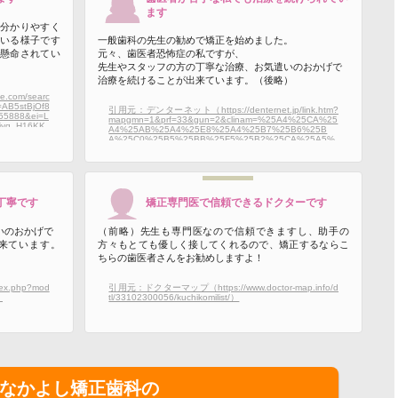
ます
分かりやすく
いる様子です
一般歯科の先生の勧めで矯正を始めました。
懸命されてい
元々、歯医者恐怖症の私ですが、
。
先生やスタッフの方の丁寧な治療、お気遣いのおかげで
治療を続けることが出来ています。（後略）
.com/searc
B5stBjOf8
引用元：デンターネット（https://denternet.jp/link.htm?
55888&ei=L
mapgmn=1&prf=33&gun=2&clinam=%25A4%25CA%25
iyq_H16KK
A4%25AB%25A4%25E8%25A4%25B7%25B6%25B
=5&oq=なかよ
A%25C0%25B5%25BB%25F5%25B2%25CA%25A5%
cnAiIeOBq
25AF%25A5%25EA%25A5%25CB%25A5%25C3%25
eWxsTIFEAAY
A5%25AF）
B1w6qAQQ
8ICBxAjGI
AAYAxgEwg
IHEAAYigU
丁寧です
矯正専門医で信頼できるドクターです
YBkAYK&sc
3:0x702dff1
いのおかげで
（前略）先生も専門医なので信頼できますし、助手の
来ています。
方々もとても優しく接してくれるので、矯正するならこ
ちらの歯医者さんをお勧めしますよ！
ex.php?mod
引用元：ドクターマップ（https://www.doctor-map.info/d
）
tl/33102300056/kuchikomilist/）
なかよし矯正歯科の