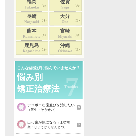
福岡
佐賀
Fukuoka
Saga
長崎
大分
Nagasaki
Oita
熊本
宮崎
Kumamoto
Miyazaki
鹿児島
沖縄
Kagoshima
Okinawa
こんな歯並びに悩んでいませんか？
7
悩み別
矯正治療法
デコボコな歯並びを治したい
（叢生・そうせい）
出っ歯が気になる
（上顎前
突・じょうがくぜんとつ）