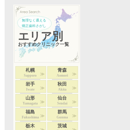
無理なく通える
矯正歯科さがし
エリア別
おすすめクリニック一覧
札幌
青森
Sapporo
Aomori
岩手
秋田
Iwate
Akita
山形
仙台
Yamagata
Sendai
福島
群馬
Fukushima
Gunma
栃木
茨城