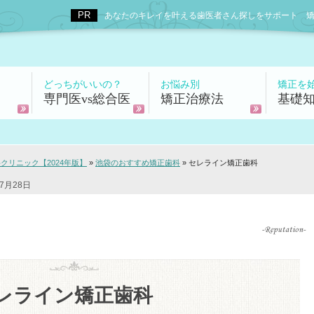
あなたのキレイを叶える歯医者さん探しをサポート 矯正歯科
どっちがいいの？
お悩み別
矯正を
専門医vs総合医
矯正治療法
基礎
リニック【2024年版】
»
池袋のおすすめ矯正歯科
»
セレライン矯正歯科
7月28日
レライン矯正歯科