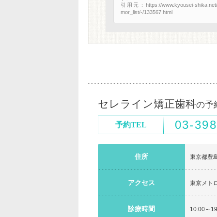
引用元：https://www.kyousei-shika.net/e
mor_list/-/133567.html
セレライン矯正歯科
の予
03-398
予約TEL
住所
東京都豊島
アクセス
東京メト
診療時間
10:00～1