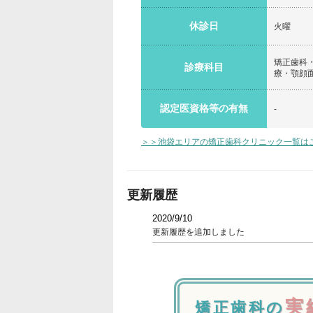
休診日
火曜
矯正歯科
診療科目
療・顎顔
認定医資格等の有無
-
＞＞池袋エリアの矯正歯科クリニック一覧は
更新履歴
2020/9/10
更新履歴を追加しました
実
矯正歯科の