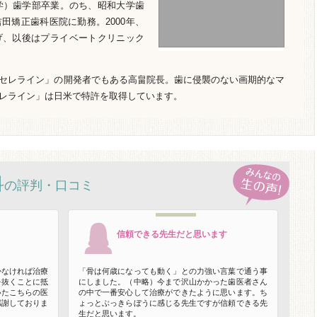
大学）歯学部卒業。のち、昭和大学歯
田矯正歯科医院に勤務。2000年、
げ、以後はプライベートクリニック
セレライン」の開発者でもある高畠院長。歯に侵襲のない画期的なマ
レライン」は日米で特許を取得しています。
科
の評判・口コミ
信頼できる先生だと思います
かなければ治療
「骨は何歳になっても動く」との力強い言葉で通う事
を抜くことに抵
にしました。（中略）今まで沢山かかった歯医者さん
いたこちらの医
の中で一番安心して治療ができたように思います。ち
感謝しておりま
ょっとぶっきらぼうに感じる先生ですが信頼できる先
生だと思います。