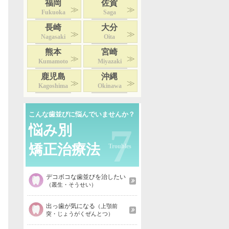
福岡
佐賀
Fukuoka
Saga
長崎
大分
Nagasaki
Oita
熊本
宮崎
Kumamoto
Miyazaki
鹿児島
沖縄
Kagoshima
Okinawa
こんな歯並びに悩んでいませんか？
7
悩み別
矯正治療法
デコボコな歯並びを治したい
（叢生・そうせい）
出っ歯が気になる
（上顎前
突・じょうがくぜんとつ）