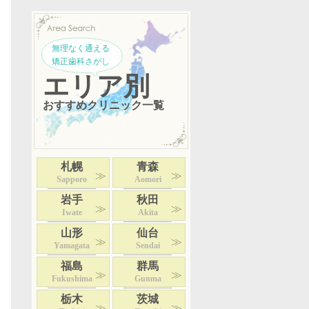
無理なく通える
矯正歯科さがし
エリア別
おすすめクリニック一覧
札幌
青森
Sapporo
Aomori
岩手
秋田
Iwate
Akita
山形
仙台
Yamagata
Sendai
福島
群馬
Fukushima
Gunma
栃木
茨城