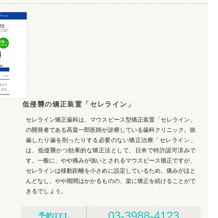
低侵襲の矯正装置「セレライン」
セレライン矯正歯科は、マウスピース型矯正装置「セレライン」
の開発者である高畠一郎医師が診療している歯科クリニック。抜
歯したり歯を削ったりする必要のない矯正治療「セレライン」
は、低侵襲かつ効果的な矯正法として、日米で特許認可済みで
す。一般に、やや痛みが強いとされるマウスピース矯正ですが、
セレラインは移動距離を小さめに設定しているため、痛みがほと
んどなし。やや期間はかかるものの、楽に矯正を続けることがで
きるでしょう。
03-3988-4123
予約TEL