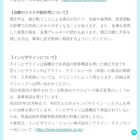
【治療のリスクや副作用について】
矯正中は、歯が動くことによる痛みが出たり、虫歯や歯周病、装置接触
の影響で口内炎にかかりやすくなることがあります。また、金属を使用
した装置の場合、金属アレルギーの恐れもあります。矯正治療に不安を
感じる方は、事前に必ず医師に相談するようにしてください。
【インビザラインについて】
①インビザラインは薬機法で未承認の医療機器を用いた矯正方法です。
②インビザライン®はアライン・テクノロジー社（米国）の製品の商標
です。入手経路については、クリニックによって異なります。詳細は各
クリニックへお問い合わせください。
③日本国内で製作されている類似のマウスピース矯正装置のいくつか
は、薬事承認を受けています。
④2020年10月時点で、900万人の方がインビザライン・システムを用
いた治療を受けています。インビザラインは薬機法で承認されていない
ため、医薬品副作用被害救済制度の対象に該当しません。
※参照元：インビザライン・ジャパン株式会社／アライン・テクノロジ
ー社について（
https://www.invisalign.co.jp/
）