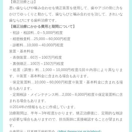
【矯正治療とは】
悪い歯ならびや噛み合わせを矯正装置を使用して、歯やアゴの骨に力を
かけてゆっくりと動かして、歯ならびと噛み合わせを治して、きれいな
歯ならびにする歯科治療です。
【矯正治療にかかる費用と期間について】
・初診・相談料…0～5,000円程度
・精密検査料…25,000～60,000円程度
・診断料…10,000～40,000円程度
装置・基本料金
・表側装置…60万～100万円程度
・裏側矯正…100万～150万円程度
・処置（調整）料…1,000～10,000円程度/1回※内容により異なりま
す。※装置・基本料金に含まれる場合もあります。
・保定装置料…10,000～60,000円程度※装置・基本料金に含まれる場
合もあります。
・定期検診・メインテナンス料…2,000～8,000円程度※保定装置料に含
まれる場合もあります。
※2014年の情報をもとに作成しています。
治療期間は、半年～3年程度かかります。矯正治療後に、定期的な検診
が必要な場合もありますので、担当医師に直接確認することが望まれま
す。
※参照元：日本矯正歯科学会（
https://www.jos.gr.jp/about
）