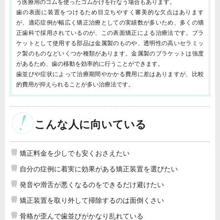
う医療用のゴムを使ったゴムかけを行なう場合もあります。
歯の表面に装置をつけるため目立ちやすく審美的な欠点はあります
が、適応症例が幅広く矯正治療としての実績数が多いため、多くの矯
正歯科で採用されているのが、この表面矯正による治療法です。ブラ
ケットとして使用する部品は金属製のものや、透明性の高いセラミッ
ク製のものなどいくつか種類があります。金属製のブラケットは強度
があるため、歯の移動を効率的に行うことができます。
歯並びや症状によって治療期間やかかる費用に差はありますが、比較
的費用が抑えられることが多い治療法です。
こんな人に向いている
矯正料金を少しでも安くおさえたい
自分の症例に着実に効果がある矯正装置を選びたい
発音や滑舌が悪くなるのをできるだけ避けたい
矯正装置を取り外して掃除するのは面倒くさい
骨格が歪んで歯並びがかなり乱れている