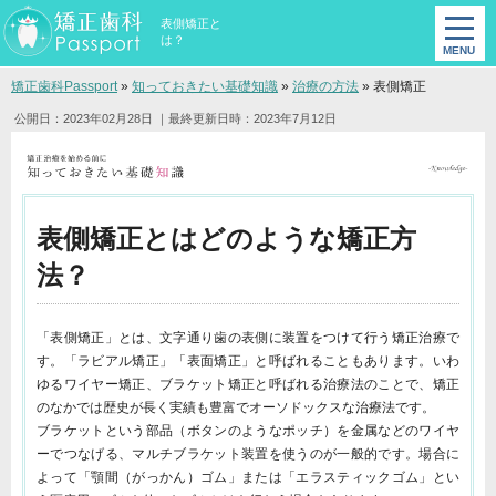
表側矯正と
は？
矯正歯科Passport
»
知っておきたい基礎知識
»
治療の方法
»
表側矯正
公開日：2023年02月28日
｜最終更新日時：2023年7月12日
表側矯正とはどのような矯正方
法？
「表側矯正」とは、文字通り歯の表側に装置をつけて行う矯正治療で
す。「ラビアル矯正」「表面矯正」と呼ばれることもあります。いわ
ゆるワイヤー矯正、ブラケット矯正と呼ばれる治療法のことで、矯正
のなかでは歴史が長く実績も豊富でオーソドックスな治療法です。
ブラケットという部品（ボタンのようなポッチ）を金属などのワイヤ
ーでつなげる、マルチブラケット装置を使うのが一般的です。場合に
よって「顎間（がっかん）ゴム」または「エラスティックゴム」とい