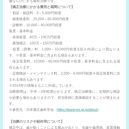
歯ならびにする歯科治療です。
【矯正治療にかかる費用と期間について】
・初診・相談料…0～5,000円程度
・精密検査料…25,000～60,000円程度
・診断料…10,000～40,000円程度
装置・基本料金
・表側装置…60万～100万円程度
・裏側矯正…100万～150万円程度
・処置（調整）料…1,000～10,000円程度/1回※内容により異なりま
す。※装置・基本料金に含まれる場合もあります。
・保定装置料…10,000～60,000円程度※装置・基本料金に含まれる場
合もあります。
・定期検診・メインテナンス料…2,000～8,000円程度※保定装置料に含
まれる場合もあります。
※2014年の情報をもとに作成しています。
治療期間は、半年～3年程度かかります。矯正治療後に、定期的な検診
が必要な場合もありますので、担当医師に直接確認することが望まれま
す。
※参照元：日本矯正歯科学会（
https://www.jos.gr.jp/about
）
【治療のリスクや副作用について】
矯正中は、歯が動くことによる痛みが出たり、虫歯や歯周病、装置接触