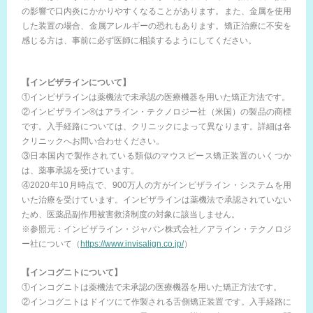
の影響で口内炎にかかりやすくなることがあります。また、金属を使用
した装置の場合、金属アレルギーの恐れもあります。矯正治療に不安を
感じる方は、事前に必ず医師に相談するようにしてください。
【インビザラインについて】
①インビザラインは薬機法で未承認の医療機器を用いた矯正方法です。
②インビザライン®はアライン・テクノロジー社（米国）の製品の商標
です。入手経路については、クリニックによって異なります。詳細は各
クリニックへお問い合わせください。
③日本国内で製作されている類似のマウスピース矯正装置のいくつか
は、薬事承認を受けています。
④2020年10月時点で、900万人の方がインビザライン・システムを用
いた治療を受けています。インビザラインは薬機法で承認されていない
ため、医薬品副作用被害救済制度の対象に該当しません。
※参照元：インビザライン・ジャパン株式会社／アライン・テクノロジ
ー社について（
https://www.invisalign.co.jp/
）
【インコグニトについて】
①インコグニトは薬機法で未承認の医療機器を用いた矯正方法です。
②インコグニトはドイツにて作製される舌側矯正装置です。入手経路に