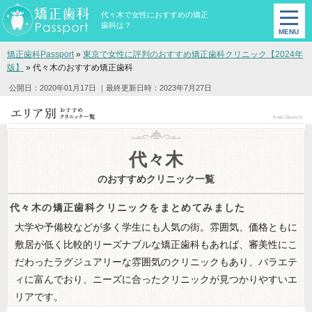
代々木で女性におすすめの矯正
歯科は？
矯正歯科Passport
»
東京で女性に評判のおすすめ矯正歯科クリニック【2024年
版】
»
代々木のおすすめ矯正歯科
公開日：2020年01月17日
｜最終更新日時：2023年7月27日
代々木
のおすすめクリニック一覧
代々木の矯正歯科クリニックをまとめてみました
大学や予備校などが多く学生にも人気の街。雰囲気、価格ともに
敷居が低く比較的リーズナブルな矯正歯科もあれば、審美性にこ
だわったラグジュアリーな雰囲気のクリニックもあり、バラエテ
ィに富んでおり、ニーズに合ったクリニックが見つかりやすいエ
リアです。