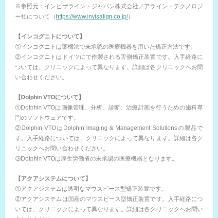
※参照元：インビザライン・ジャパン株式会社／アライン・テクノロジ
ー社について（
https://www.invisalign.co.jp/
）
【インコグニトについて】
①インコグニトは薬機法で未承認の医療機器を用いた矯正方法です。
②インコグニトはドイツにて作製される舌側矯正装置です。入手経路に
ついては、クリニックによって異なります。詳細は各クリニックへお問
い合わせください。
【Dolphin VTOについて】
①Dolphin VTOは画像管理、分析、診断、治療計画を行うための歯科専
門のソフトウェアです。
②Dolphin VTOはDolphin Imaging & Management Solutionsの製品で
す。入手経路については、クリニックによって異なります。詳細は各ク
リニックへお問い合わせください。
③Dolphin VTOは厚生労働省の未承認の医療機器となります。
【アクアシステムについて】
①アクアシステムは透明なマウスピース型矯正装置です。
②アクアシステムは国産のマウスピース型矯正装置です。入手経路につ
いては、クリニックによって異なります。詳細は各クリニックへお問い