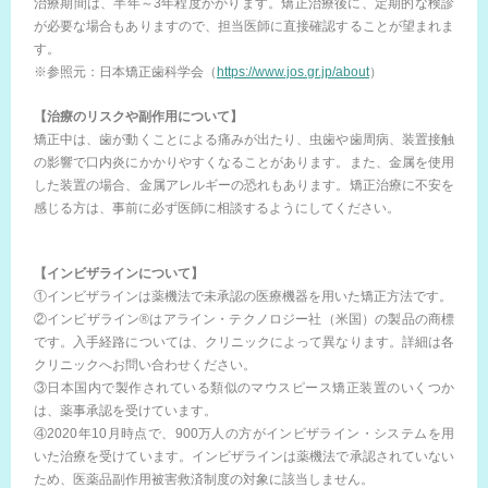
治療期間は、半年～3年程度かかります。矯正治療後に、定期的な検診
が必要な場合もありますので、担当医師に直接確認することが望まれま
す。
※参照元：日本矯正歯科学会（
https://www.jos.gr.jp/about
）
【治療のリスクや副作用について】
矯正中は、歯が動くことによる痛みが出たり、虫歯や歯周病、装置接触
の影響で口内炎にかかりやすくなることがあります。また、金属を使用
した装置の場合、金属アレルギーの恐れもあります。矯正治療に不安を
感じる方は、事前に必ず医師に相談するようにしてください。
【インビザラインについて】
①インビザラインは薬機法で未承認の医療機器を用いた矯正方法です。
②インビザライン®はアライン・テクノロジー社（米国）の製品の商標
です。入手経路については、クリニックによって異なります。詳細は各
クリニックへお問い合わせください。
③日本国内で製作されている類似のマウスピース矯正装置のいくつか
は、薬事承認を受けています。
④2020年10月時点で、900万人の方がインビザライン・システムを用
いた治療を受けています。インビザラインは薬機法で承認されていない
ため、医薬品副作用被害救済制度の対象に該当しません。