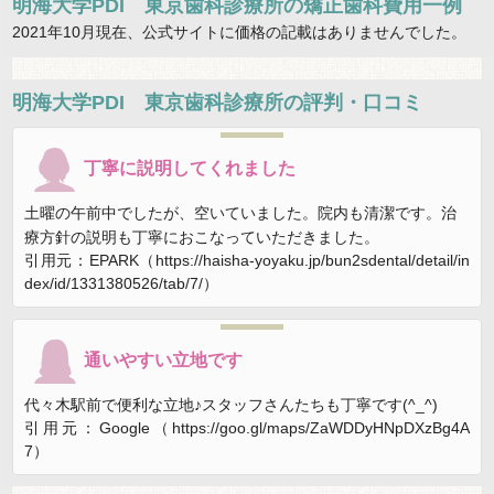
明海大学PDI 東京歯科診療所の矯正歯科費用一例
2021年10月現在、公式サイトに価格の記載はありませんでした。
明海大学PDI 東京歯科診療所
の評判・口コミ
丁寧に説明してくれました
土曜の午前中でしたが、空いていました。院内も清潔です。治
療方針の説明も丁寧におこなっていただきました。
引用元：EPARK（https://haisha-yoyaku.jp/bun2sdental/detail/in
dex/id/1331380526/tab/7/）
通いやすい立地です
代々木駅前で便利な立地♪スタッフさんたちも丁寧です(^_^)
引用元：Google（https://goo.gl/maps/ZaWDDyHNpDXzBg4A
7）