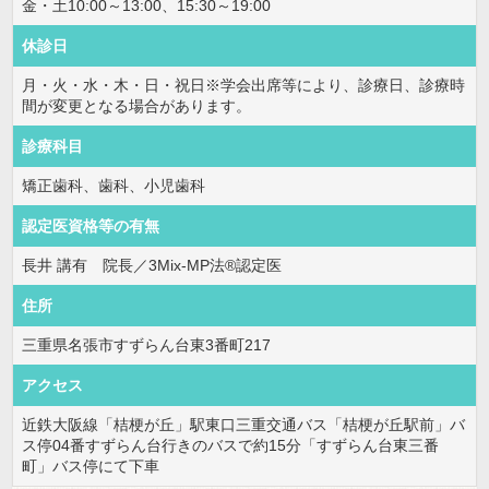
金・土10:00～13:00、15:30～19:00
休診日
月・火・水・木・日・祝日※学会出席等により、診療日、診療時
間が変更となる場合があります。
診療科目
矯正歯科、歯科、小児歯科
認定医資格等の有無
長井 講有 院長／3Mix-MP法®認定医
住所
三重県名張市すずらん台東3番町217
アクセス
近鉄大阪線「桔梗が丘」駅東口三重交通バス「桔梗が丘駅前」バ
ス停04番すずらん台行きのバスで約15分「すずらん台東三番
町」バス停にて下車