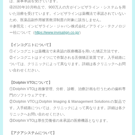
は、薬事承認を受けています。
④2020年10月時点で、900万人の方がインビザライン・システムを用
いた治療を受けています。インビザラインは薬機法で承認されていない
ため、医薬品副作用被害救済制度の対象に該当しません。
※参照元：インビザライン・ジャパン株式会社／アライン・テクノロジ
ー社について（
https://www.invisalign.co.jp/
）
【インコグニトについて】
①インコグニトは薬機法で未承認の医療機器を用いた矯正方法です。
②インコグニトはドイツにて作製される舌側矯正装置です。入手経路に
ついては、クリニックによって異なります。詳細は各クリニックへお問
い合わせください。
【Dolphin VTOについて】
①Dolphin VTOは画像管理、分析、診断、治療計画を行うための歯科専
門のソフトウェアです。
②Dolphin VTOはDolphin Imaging & Management Solutionsの製品で
す。入手経路については、クリニックによって異なります。詳細は各ク
リニックへお問い合わせください。
③Dolphin VTOは厚生労働省の未承認の医療機器となります。
【アクアシステムについて】