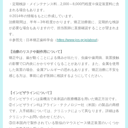
・定期検診・メインテナンス料…2,000～8,000円程度※保定装置料に含
まれる場合もあります。
※2014年の情報をもとに作成しています。
治療期間は、半年～3年程度かかります。矯正治療後に、定期的な検診
が必要な場合もありますので、担当医師に直接確認することが望まれま
す。
※参照元：日本矯正歯科学会（
https://www.jos.gr.jp/about
）
【治療のリスクや副作用について】
矯正中は、歯が動くことによる痛みが出たり、虫歯や歯周病、装置接触
の影響で口内炎にかかりやすくなることがあります。また、金属を使用
した装置の場合、金属アレルギーの恐れもあります。矯正治療に不安を
感じる方は、事前に必ず医師に相談するようにしてください。
【インビザラインについて】
①インビザラインは薬機法で未承認の医療機器を用いた矯正方法です。
②インビザライン®はアライン・テクノロジー社（米国）の製品の商標
です。入手経路については、クリニックによって異なります。詳細は各
クリニックへお問い合わせください。
③日本国内で製作されている類似のマウスピース矯正装置のいくつか