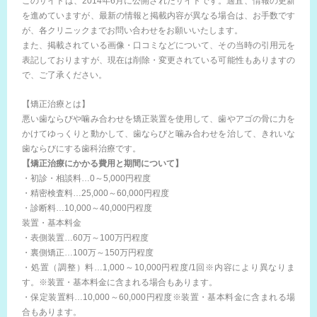
このサイトは、2014年6月に公開されたサイトです。適宜、情報の更新
を進めていますが、最新の情報と掲載内容が異なる場合は、お手数です
が、各クリニックまでお問い合わせをお願いいたします。
また、掲載されている画像・口コミなどについて、その当時の引用元を
表記しておりますが、現在は削除・変更されている可能性もありますの
で、ご了承ください。
【矯正治療とは】
悪い歯ならびや噛み合わせを矯正装置を使用して、歯やアゴの骨に力を
かけてゆっくりと動かして、歯ならびと噛み合わせを治して、きれいな
歯ならびにする歯科治療です。
【矯正治療にかかる費用と期間について】
・初診・相談料…0～5,000円程度
・精密検査料…25,000～60,000円程度
・診断料…10,000～40,000円程度
装置・基本料金
・表側装置…60万～100万円程度
・裏側矯正…100万～150万円程度
・処置（調整）料…1,000～10,000円程度/1回※内容により異なりま
す。※装置・基本料金に含まれる場合もあります。
・保定装置料…10,000～60,000円程度※装置・基本料金に含まれる場
合もあります。