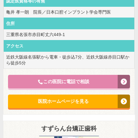
認定医資格等の有無
亀井 孝一朗 院長／日本口腔インプラント学会専門医
住所
三重県名張市赤目町丈六449-1
アクセス
近鉄大阪線名張駅から電車・徒歩込7分、近鉄大阪線赤目口駅か
ら徒歩5分
この医院に電話で相談
医院ホームページを見る
すずらん台矯正歯科