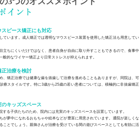
の3つのオススメポイント
ウスピース矯正にも対応
しています。成人矯正では透明なマウスピース装置を使用した矯正法も用意してい
目立ちにくいだけではなく、患者自身が自由に取り外すこともできるので、食事中
一般的なワイヤー矯正より日常ストレスが抑えられます。
矯正治療を検討
め、矯正治療では健康な歯を抜歯して治療を進めることもありますが、同院は、可
診療スタイルです。特に3歳から25歳の若い患者については、積極的に非抜歯矯正
実のキッズスペース
院する子供たちのため、院内には充実のキッズスペースを設置しています。
ちが夢中になれるおもちゃや絵本などが豊富に用意されています。通院が楽しくな
ることでしょう。親御さんが治療を受けている間の遊びスペースとしても有効に活