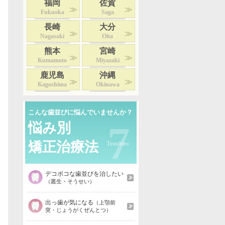
福岡
佐賀
Fukuoka
Saga
長崎
大分
Nagasaki
Oita
熊本
宮崎
Kumamoto
Miyazaki
鹿児島
沖縄
Kagoshima
Okinawa
こんな歯並びに悩んでいませんか？
7
悩み別
矯正治療法
デコボコな歯並びを治したい
（叢生・そうせい）
出っ歯が気になる
（上顎前
突・じょうがくぜんとつ）