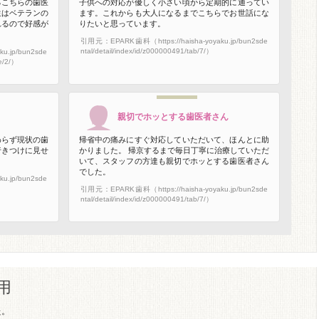
るこちらの歯医
子供への対応が優しく小さい頃から定期的に通ってい
生はベテランの
ます。これからも大人になるまでこちらでお世話にな
れるので好感が
りたいと思っています。
引用元：EPARK歯科（https://haisha-yoyaku.jp/bun2sde
ntal/detail/index/id/z000000491/tab/7/）
u.jp/bun2sde
ge/2/）
親切でホッとする歯医者さん
わらず現状の歯
帰省中の痛みにすぐ対応していただいて、ほんとに助
行きつけに見せ
かりました。 帰京するまで毎日丁寧に治療していただ
いて、スタッフの方達も親切でホッとする歯医者さん
でした。
u.jp/bun2sde
引用元：EPARK歯科（https://haisha-yoyaku.jp/bun2sde
ntal/detail/index/id/z000000491/tab/7/）
用
た。