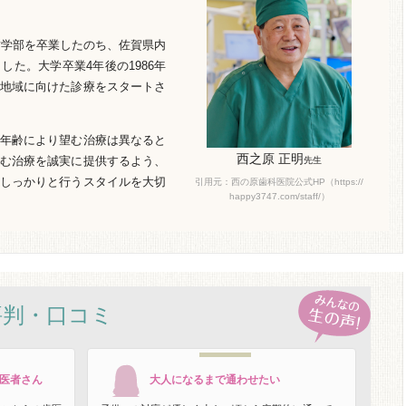
歯学部を卒業したのち、佐賀県内
た。大学卒業4年後の1986年
地域に向けた診療をスタートさ
年齢により望む治療は異なると
西之原 正明
む治療を誠実に提供するよう、
先生
しっかりと行うスタイルを大切
引用元：西の原歯科医院公式HP（https://
happy3747.com/staff/）
評判・口コミ
医者さん
大人になるまで通わせたい