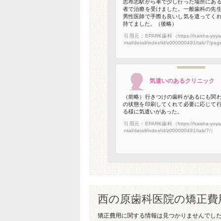
志布志駅から車で少し行った場所にあ
者で治療を受けました。一般歯科の先
男性医師で手際も良いし気を遣ってく
持てました。（後略）
引用元：EPARK歯科（https://haisha-yoyak
ntal/detail/index/id/z000000491/tab/7/pa
気遣いのあるクリニック
（前略）行きつけの歯科があるにも関
の状態を印刷してくれて必要に応じて
る様に気遣いがあった。
引用元：EPARK歯科（https://haisha-yoyak
ntal/detail/index/id/z000000491/tab/7/）
西の原歯科医院の矯正費
矯正費用に関する情報は見つかりませんでし