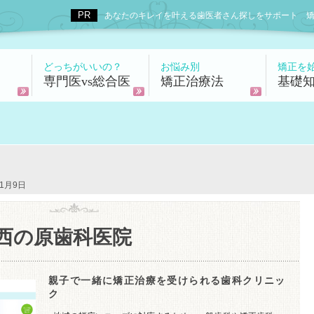
あなたのキレイを叶える歯医者さん探しをサポート 矯正歯科
どっちがいいの？
お悩み別
矯正を
専門医vs総合医
矯正治療法
基礎
1月9日
西の原歯科医院
親子で一緒に矯正治療を受けられる歯科クリニッ
ク