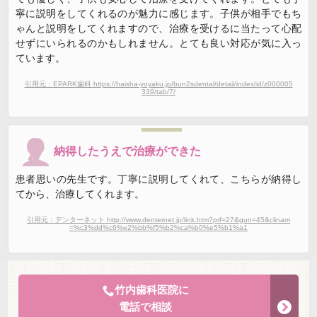
寧に説明をしてくれるのが魅力に感じます。子供が相手でもち
ゃんと説明をしてくれますので、治療を受けるに当たって心配
せずにいられるのかもしれません。とても良い対応が気に入っ
ています。
引用元：EPARK歯科 https://haisha-yoyaku.jp/bun2sdental/detail/index/id/z000005
339/tab/7/
納得したうえで治療ができた
患者思いの先生です。丁寧に説明してくれて、こちらが納得し
てから、治療してくれます。
引用元：デンターネット http://www.denternet.jp/link.htm?prf=27&gun=45&clinam
=%c3%dd%c6%e2%bb%f5%b2%ca%b0%e5%b1%a1
竹内歯科医院に
電話で相談