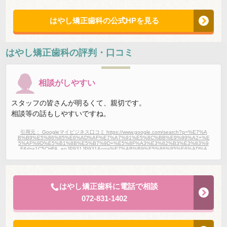
はやし矯正歯科の公式HPを見る
はやし矯正歯科
の評判・口コミ
相談がしやすい
スタッフの皆さんが明るくて、親切です。
相談等の話もしやすいですね。
引用元： Googleマイビジネス口コミ https://www.google.com/search?q=%E7%A
B%B9%E5%86%85%E6%AD%AF%E7%A7%91%E5%8C%BB%E9%99%A2+%E
5%AF%9D%E5%B1%8B%E5%B7%9D+%E5%8F%A3%E3%82%B3%E3%83%9
F&rlz=1C5CHFA_enJP931JP931&oq=%E7%AB%B9%E5%86%85%E6%AD%A
F%E7%A7%91%E5%8C%BB%E9%99%A2%E3%80%80%E5%AF%9D%E5%B
1%8B%E5%B7%9D%E3%80%80%E5%8F%A3%E3%82%B3%E3%83%9F&aqs
=chrome..69i57j0i333l4j69i61.4274j0j7&sourceid=chrome&ie=UTF-8#lrd=0x60011
dc5484a536d:0xc5c4d263a82e36fb,1,,,
はやし矯正歯科に電話で相談
072-831-1402