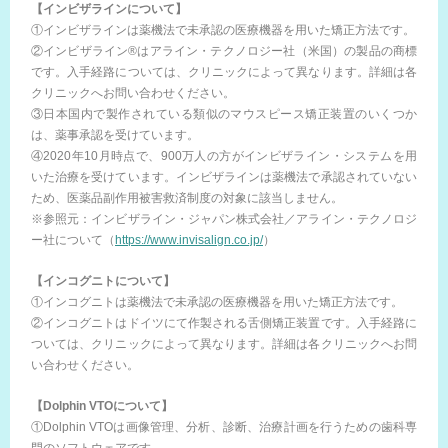
【インビザラインについて】
①インビザラインは薬機法で未承認の医療機器を用いた矯正方法です。
②インビザライン®はアライン・テクノロジー社（米国）の製品の商標
です。入手経路については、クリニックによって異なります。詳細は各
クリニックへお問い合わせください。
③日本国内で製作されている類似のマウスピース矯正装置のいくつか
は、薬事承認を受けています。
④2020年10月時点で、900万人の方がインビザライン・システムを用
いた治療を受けています。インビザラインは薬機法で承認されていない
ため、医薬品副作用被害救済制度の対象に該当しません。
※参照元：インビザライン・ジャパン株式会社／アライン・テクノロジ
ー社について（
https://www.invisalign.co.jp/
）
【インコグニトについて】
①インコグニトは薬機法で未承認の医療機器を用いた矯正方法です。
②インコグニトはドイツにて作製される舌側矯正装置です。入手経路に
ついては、クリニックによって異なります。詳細は各クリニックへお問
い合わせください。
【Dolphin VTOについて】
①Dolphin VTOは画像管理、分析、診断、治療計画を行うための歯科専