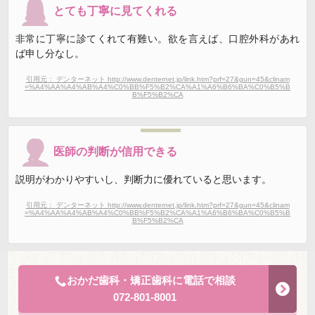
とても丁寧に見てくれる
非常に丁寧に診てくれて有難い。欲を言えば、口腔外科があれ
ば申し分なし。
引用元： デンターネット http://www.denternet.jp/link.htm?prf=27&gun=45&clinam
=%A4%AA%A4%AB%A4%C0%BB%F5%B2%CA%A1%A6%B6%BA%C0%B5%B
B%F5%B2%CA
医師の判断が信用できる
説明がわかりやすいし、判断力に優れていると思います。
引用元： デンターネット http://www.denternet.jp/link.htm?prf=27&gun=45&clinam
=%A4%AA%A4%AB%A4%C0%BB%F5%B2%CA%A1%A6%B6%BA%C0%B5%B
B%F5%B2%CA
おかだ歯科・矯正歯科に電話で相談
072-801-8001