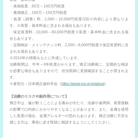
・表側装置…60万～100万円程度
・裏側矯正…100万～150万円程度
・処置（調整）料…1,000～10,000円程度/1回※内容により異なりま
す。※装置・基本料金に含まれる場合もあります。
・保定装置料…10,000～60,000円程度※装置・基本料金に含まれる場
合もあります。
・定期検診・メインテナンス料…2,000～8,000円程度※保定装置料に含
まれる場合もあります。
※2014年の情報をもとに作成しています。
治療期間は、半年～3年程度かかります。矯正治療後に、定期的な検診
が必要な場合もありますので、担当医師に直接確認することが望まれま
す。
※参照元：日本矯正歯科学会（
https://www.jos.gr.jp/about
）
【治療のリスクや副作用について】
矯正中は、歯が動くことによる痛みが出たり、虫歯や歯周病、装置接触
の影響で口内炎にかかりやすくなることがあります。また、金属を使用
した装置の場合、金属アレルギーの恐れもあります。矯正治療に不安を
感じる方は、事前に必ず医師に相談するようにしてください。