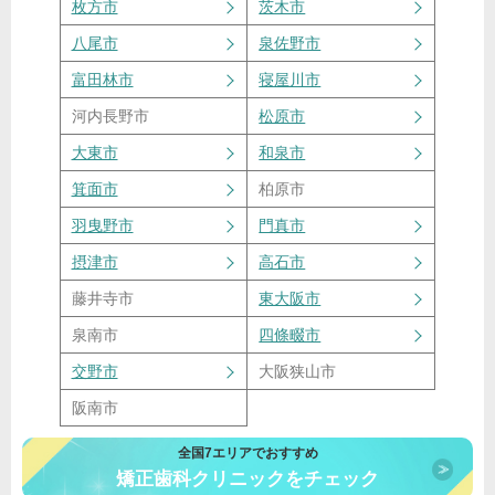
枚方市
茨木市
八尾市
泉佐野市
富田林市
寝屋川市
河内長野市
松原市
大東市
和泉市
箕面市
柏原市
羽曳野市
門真市
摂津市
高石市
藤井寺市
東大阪市
泉南市
四條畷市
交野市
大阪狭山市
阪南市
全国7エリアでおすすめ
矯正歯科クリニックをチェック