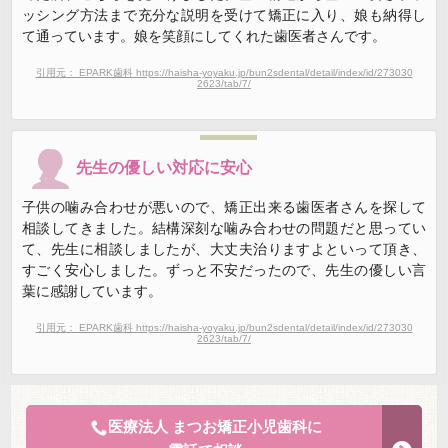
ッシング方法まで充分な説明を受けて矯正に入り、娘も納得し
て通っています。娘を笑顔にしてくれた歯医者さんです。
引用元： EPARK歯科 https://haisha-yoyaku.jp/bun2sdental/detail/index/id/273030
2623/tab/7/
先生の優しい対応に安心
子供の噛み合わせが悪いので、矯正出来る歯医者さんを探して
相談してきました。結構深刻な噛み合わせの問題だと思ってい
て、先生に相談しましたが、大丈夫治りますよといって頂き、
すごく安心しました。ずっと不安だったので、先生の優しい言
葉に感謝しています。
引用元： EPARK歯科 https://haisha-yoyaku.jp/bun2sdental/detail/index/id/273030
2623/tab/7/
医療法人 まつお矯正小児歯科に