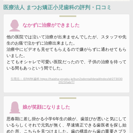
医療法人 まつお矯正小児歯科
の評判・口コミ
なかずに治療ができました
他の医院では泣いて治療が出来ませんでしたが、スタッフや先
生のお蔭で泣かずに治療出来ました。
治療中にビデオも見せてもらえるので嫌がらずに通わせてもら
いました。
とてもオシャレで可愛い医院だったので、子供の治療を待って
いる間もあっという間でした。
引用元： EPARK歯科 https://haisha-yoyaku.jp/bun2sdental/detail/index/id/273030
2623/tab/7/
娘が笑顔になりました
思春期に差し掛かる小学6年生の娘が、歯並びが悪いと気にして
いるらしくそれで元気が無く、早速矯正できる歯医者を探し始
めた所、こちらを見つけました。歯の構造から歯の重要さブラ