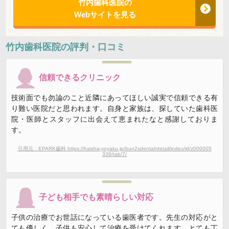
竹内歯科医院の
Webサイトを見る
竹内歯科医院
の評判・口コミ
信頼できるクリニック
技術面でも勿論のこと近隣にあってほしい誠実で信頼できる有
り難い医院だと思われます。自身と家族は、探していた歯科医
院・医師とスタッフに出会えて恵まれたなと感謝しておりま
す。
引用元：EPARK歯科 https://haisha-yoyaku.jp/bun2sdental/detail/index/id/z000005
339/tab/7/
子ども相手でも素晴らしい対応
子供の治療でお世話になっている歯医者です。先生の対応がと
ても優しく、子供も安心して治療を受けてくれます。とても丁