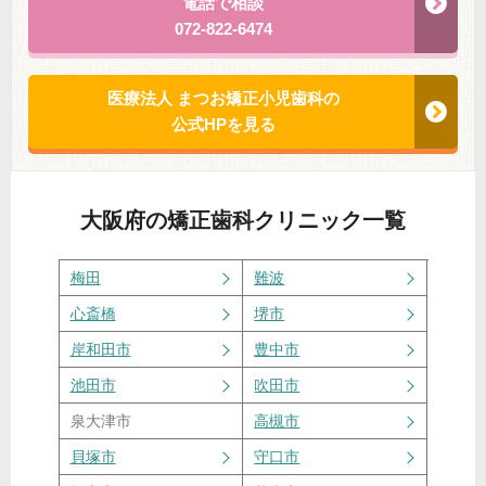
電話で相談
072-822-6474
医療法人 まつお矯正小児歯科の
公式HPを見る
大阪府
の矯正歯科クリニック一覧
梅田
難波
心斎橋
堺市
岸和田市
豊中市
池田市
吹田市
泉大津市
高槻市
貝塚市
守口市