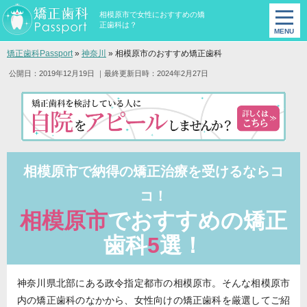
相模原市で女性におすすめの矯
正歯科は？
矯正歯科Passport
»
神奈川
»
相模原市のおすすめ矯正歯科
公開日：2019年12月19日
｜最終更新日時：2024年2月27日
相模原市で納得の矯正治療を受けるならコ
コ！
相模原市
でおすすめの矯正
歯科
5
選！
神奈川県北部にある政令指定都市の相模原市。そんな相模原市
内の矯正歯科のなかから、女性向けの矯正歯科を厳選してご紹