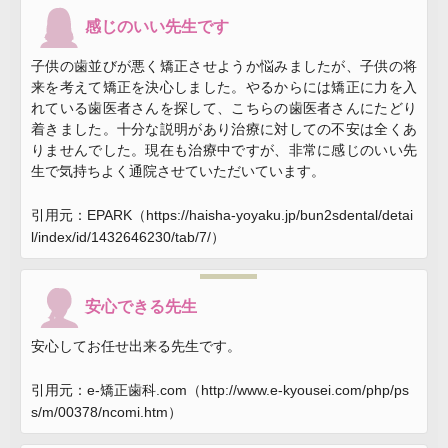
感じのいい先生です
子供の歯並びが悪く矯正させようか悩みましたが、子供の将
来を考えて矯正を決心しました。やるからには矯正に力を入
れている歯医者さんを探して、こちらの歯医者さんにたどり
着きました。十分な説明があり治療に対しての不安は全くあ
りませんでした。現在も治療中ですが、非常に感じのいい先
生で気持ちよく通院させていただいています。
引用元：EPARK（https://haisha-yoyaku.jp/bun2sdental/detai
l/index/id/1432646230/tab/7/）
安心できる先生
安心してお任せ出来る先生です。
引用元：e-矯正歯科.com（http://www.e-kyousei.com/php/ps
s/m/00378/ncomi.htm）