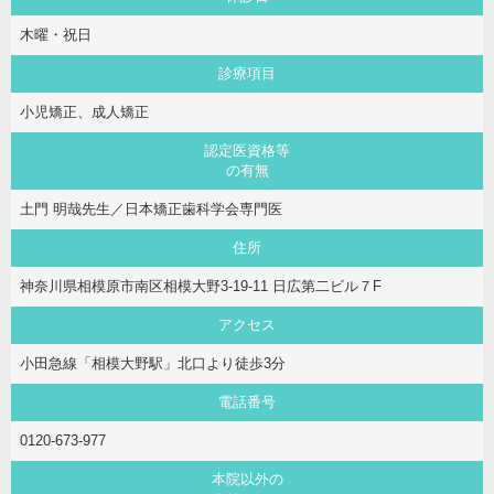
木曜・祝日
診療項目
小児矯正、成人矯正
認定医資格等
の有無
土門 明哉先生／日本矯正歯科学会専門医
住所
神奈川県相模原市南区相模大野3-19-11 日広第二ビル７F
アクセス
小田急線「相模大野駅」北口より徒歩3分
電話番号
0120-673-977
本院以外の