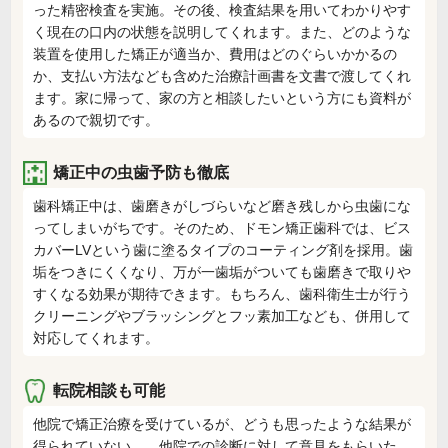
った精密検査を実施。その後、検査結果を用いてわかりやす
く現在の口内の状態を説明してくれます。また、どのような
装置を使用した矯正が適当か、費用はどのぐらいかかるの
か、支払い方法なども含めた治療計画書を文書で渡してくれ
ます。家に帰って、家の方と相談したいという方にも資料が
あるので親切です。
矯正中の虫歯予防も徹底
歯科矯正中は、歯磨きがしづらいなど磨き残しから虫歯にな
ってしまいがちです。そのため、ドモン矯正歯科では、ビス
カバーLVという歯に塗るタイプのコーティング剤を採用。歯
垢をつきにくくなり、万が一歯垢がついても歯磨きで取りや
すくなる効果が期待できます。もちろん、歯科衛生士が行う
クリーニングやブラッシングとフッ素加工なども、併用して
対応してくれます。
転院相談も可能
他院で矯正治療を受けているが、どうも思ったような結果が
得られていない…。他院での診断に対して意見をもらいた