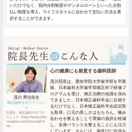
いだけでなく、院内分割制度やデンタルローンといった分割
払い制度を導入。ライフスタイルに合わせて支払い方法を選
択することができます。
心の健康にも留意する歯科医師
茂川院長は、愛知学院大学歯学部を卒業
後、日本歯科大学歯学部矯正科で研修プ
ログラムを受け、矯正治療の知識を深め
茂川 秀治
先生
てきました。日本矯正歯科学会に在籍す
矯正歯科モガワクリニッ
るだけでなく、日本矯正歯科学会認定医
ク
も取得。口元の美しさはもちろん、嚙み
引用元：矯正歯科モガワク
リニック（https://www.ortho
合わせを整えることで胃腸の負担を軽減
-mogawa.com/clinic/staff.ht
し、全身バランスを整えることにも注力
ml）
しています。さらには、歯並びに自信を