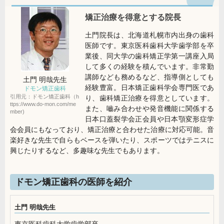
矯正治療を得意とする院長
土門院長は、北海道札幌市内出身の歯科
医師です。東京医科歯科大学歯学部を卒
業後、同大学の歯科矯正学第一講座入局
して多くの経験を積んでいます。非常勤
講師なども務めるなど、指導側としても
土門 明哉
先生
経験豊富。日本矯正歯科学会専門医であ
ドモン矯正歯科
引用元：ドモン矯正歯科（h
り、歯科矯正治療を得意としています。
ttps://www.do-mon.com/me
また、嚙み合わせや発音機能に関係する
mber)
日本口蓋裂学会正会員や日本顎変形症学
会会員にもなっており、矯正治療と合わせた治療に対応可能。音
楽好きな先生で自らもベースを弾いたり、スポーツではテニスに
興じたりするなど、多趣味な先生でもあります。
ドモン矯正歯科の医師を紹介
土門 明哉先生
東京医科歯科大学歯学部卒