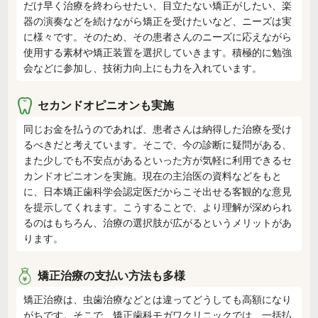
だけ早く治療を終わらせたい、目立たない矯正がしたい、楽
器の演奏などを続けながら矯正を受けたいなど、ニーズは実
に様々です。そのため、その患者さんのニーズに応えながら
使用する素材や矯正装置を選択していきます。積極的に勉強
会などに参加し、技術力向上にも力を入れています。
セカンドオピニオンも実施
同じお金を払うのであれば、患者さんは納得した治療を受け
るべきだと考えています。そこで、今の診断に疑問がある、
また少しでも不安点があるといった方が気軽に利用できるセ
カンドオピニオンを実施。現在の主治医の資料などをもと
に、日本矯正歯科学会認定医だからこそ出せる客観的な意見
を提示してくれます。こうすることで、より理解が深められ
るのはもちろん、治療の選択肢が広がるというメリットがあ
ります。
矯正治療の支払い方法も多様
矯正治療は、虫歯治療などとは違ってどうしても高額になり
がちです。そこで、矯正歯科モガワクリニックでは、一括払