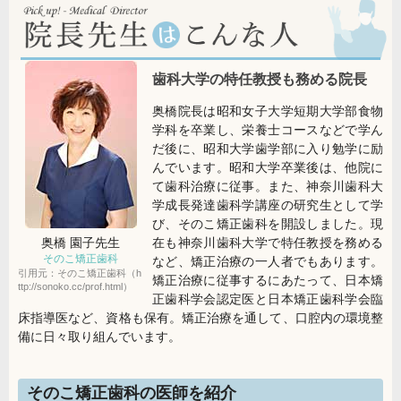
歯科大学の特任教授も務める院長
奥橋院長は昭和女子大学短期大学部食物
学科を卒業し、栄養士コースなどで学ん
だ後に、昭和大学歯学部に入り勉学に励
んでいます。昭和大学卒業後は、他院に
て歯科治療に従事。また、神奈川歯科大
学成長発達歯科学講座の研究生として学
び、そのこ矯正歯科を開設しました。現
奥橋 園子
先生
在も神奈川歯科大学で特任教授を務める
そのこ矯正歯科
など、矯正治療の一人者でもあります。
引用元：そのこ矯正歯科（h
矯正治療に従事するにあたって、日本矯
ttp://sonoko.cc/prof.html）
正歯科学会認定医と日本矯正歯科学会臨
床指導医など、資格も保有。矯正治療を通して、口腔内の環境整
備に日々取り組んでいます。
そのこ矯正歯科の医師を紹介