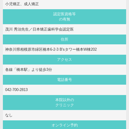
小児矯正、成人矯正
認定医資格等
の有無
茂川 秀治先生／日本矯正歯科学会認定医
住所
神奈川県相模原市緑区橋本6-2-3 B'sタワー橋本W棟202
アクセス
各線「橋本駅」より徒歩3分
電話番号
042-700-2813
本院以外の
クリニック
なし
オンライン予約