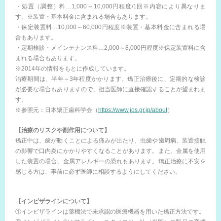
・処置（調整）料…1,000～10,000円程度/1回※内容により異なりま
す。※装置・基本料金に含まれる場合もあります。
・保定装置料…10,000～60,000円程度※装置・基本料金に含まれる場
合もあります。
・定期検診・メインテナンス料…2,000～8,000円程度※保定装置料に含
まれる場合もあります。
※2014年の情報をもとに作成しています。
治療期間は、半年～3年程度かかります。矯正治療後に、定期的な検診
が必要な場合もありますので、担当医師に直接確認することが望まれま
す。
※参照元：日本矯正歯科学会（
https://www.jos.gr.jp/about
）
【治療のリスクや副作用について】
矯正中は、歯が動くことによる痛みが出たり、虫歯や歯周病、装置接触
の影響で口内炎にかかりやすくなることがあります。また、金属を使用
した装置の場合、金属アレルギーの恐れもあります。矯正治療に不安を
感じる方は、事前に必ず医師に相談するようにしてください。
【インビザラインについて】
①インビザラインは薬機法で未承認の医療機器を用いた矯正方法です。