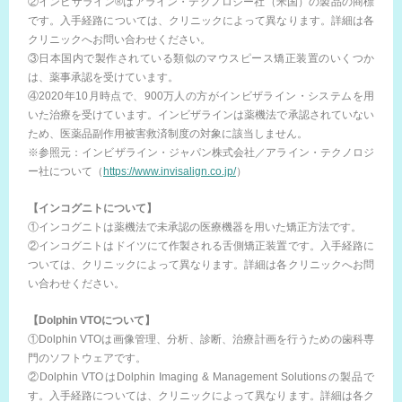
②インビザライン®はアライン・テクノロジー社（米国）の製品の商標
です。入手経路については、クリニックによって異なります。詳細は各
クリニックへお問い合わせください。
③日本国内で製作されている類似のマウスピース矯正装置のいくつか
は、薬事承認を受けています。
④2020年10月時点で、900万人の方がインビザライン・システムを用
いた治療を受けています。インビザラインは薬機法で承認されていない
ため、医薬品副作用被害救済制度の対象に該当しません。
※参照元：インビザライン・ジャパン株式会社／アライン・テクノロジ
ー社について（
https://www.invisalign.co.jp/
）
【インコグニトについて】
①インコグニトは薬機法で未承認の医療機器を用いた矯正方法です。
②インコグニトはドイツにて作製される舌側矯正装置です。入手経路に
ついては、クリニックによって異なります。詳細は各クリニックへお問
い合わせください。
【Dolphin VTOについて】
①Dolphin VTOは画像管理、分析、診断、治療計画を行うための歯科専
門のソフトウェアです。
②Dolphin VTOはDolphin Imaging & Management Solutionsの製品で
す。入手経路については、クリニックによって異なります。詳細は各ク