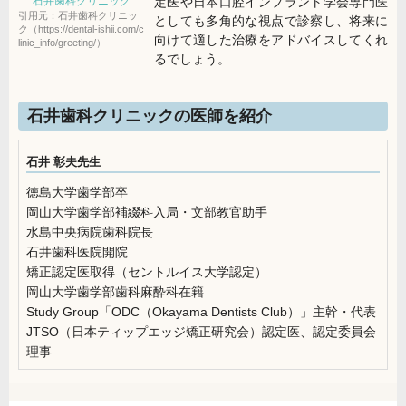
定医や日本口腔インプラント学会専門医
石井歯科クリニック
引用元：石井歯科クリニッ
としても多角的な視点で診察し、将来に
ク（https://dental-ishii.com/c
向けて適した治療をアドバイスしてくれ
linic_info/greeting/）
るでしょう。
石井歯科クリニックの医師を紹介
石井 彰夫先生
徳島大学歯学部卒
岡山大学歯学部補綴科入局・文部教官助手
水島中央病院歯科院長
石井歯科医院開院
矯正認定医取得（セントルイス大学認定）
岡山大学歯学部歯科麻酔科在籍
Study Group「ODC（Okayama Dentists Club）」主幹・代表
JTSO（日本ティップエッジ矯正研究会）認定医、認定委員会
理事