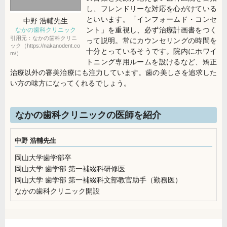
し、フレンドリーな対応を心がけている
といいます。「インフォームド・コンセ
中野 浩輔
先生
ント」を重視し、必ず治療計画書をつく
なかの歯科クリニック
引用元：なかの歯科クリニ
って説明。常にカウンセリングの時間を
ック（https://nakanodent.co
十分とっているそうです。院内にホワイ
m/）
トニング専用ルームを設けるなど、矯正
治療以外の審美治療にも注力しています。歯の美しさを追求した
い方の味方になってくれるでしょう。
なかの歯科クリニックの医師を紹介
中野 浩輔先生
岡山大学歯学部卒
岡山大学 歯学部 第一補綴科研修医
岡山大学 歯学部 第一補綴科文部教官助手（勤務医）
なかの歯科クリニック開設