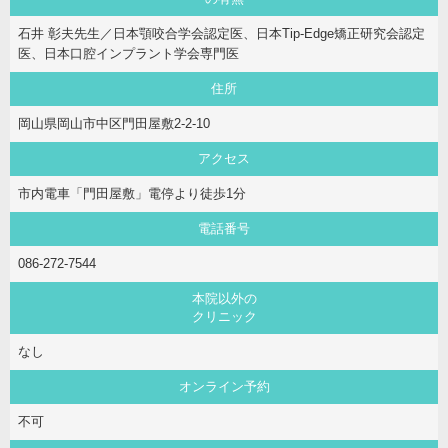
石井 彰夫先生／日本顎咬合学会認定医、日本Tip-Edge矯正研究会認定
医、日本口腔インプラント学会専門医
住所
岡山県岡山市中区門田屋敷2-2-10
アクセス
市内電車「門田屋敷」電停より徒歩1分
電話番号
086-272-7544
本院以外の
クリニック
なし
オンライン予約
不可