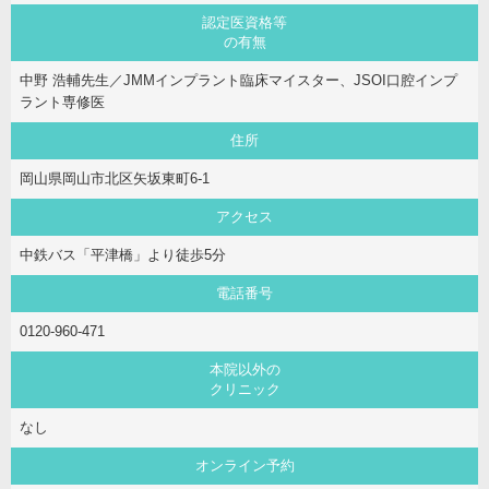
認定医資格等
の有無
中野 浩輔先生／JMMインプラント臨床マイスター、JSOI口腔インプ
ラント専修医
住所
岡山県岡山市北区矢坂東町6-1
アクセス
中鉄バス「平津橋」より徒歩5分
電話番号
0120-960-471
本院以外の
クリニック
なし
オンライン予約