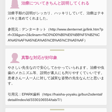
治療についてきちんと説明してくれる
治療手順の説明がシッカリ、ハッキリしていて、治療はテキ
パキと進めてくれました。
参照元：デンターネット（http://www.denternet.jp/link.htm?p
rf=33&gun=2&clinam=%C0%D0%B0%E6%BB%F5%B2%C
A%A5%AF%A5%EA%A5%CB%A5%C3%A5%AF）
真摯な対応が好印象
やさしい先生なので安心してかかっていられます。治療や虫
歯のメカニズム等、説明が素人にも判りやすくていいです。
患者さん一人一人に対して誠実な姿勢の先生なんだと思いま
す。
引用元：EPARK歯科（https://haisha-yoyaku.jp/bun2sdental/
detail/index/id/3330106554/tab/7/）