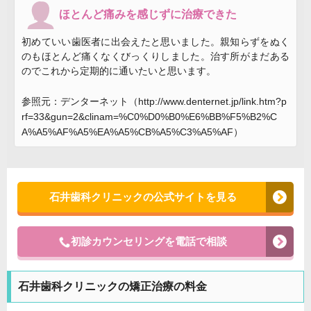
ほとんど痛みを感じずに治療できた
初めていい歯医者に出会えたと思いました。親知らずをぬく
のもほとんど痛くなくびっくりしました。治す所がまだある
のでこれから定期的に通いたいと思います。
参照元：デンターネット（http://www.denternet.jp/link.htm?p
rf=33&gun=2&clinam=%C0%D0%B0%E6%BB%F5%B2%C
A%A5%AF%A5%EA%A5%CB%A5%C3%A5%AF）
石井歯科クリニックの公式サイトを見る
初診カウンセリングを電話で相談
石井歯科クリニックの矯正治療の料金