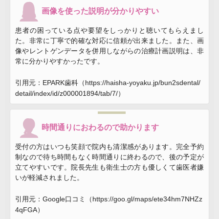
画像を使った説明が分かりやすい
患者の困っている点や要望をしっかりと聴いてもらえまし
た。非常に丁寧で的確な対応に信頼が出来ました。また、画
像やレントゲンデータを併用しながらの治療計画説明は、非
常に分かりやすかったです。
引用元：EPARK歯科（https://haisha-yoyaku.jp/bun2sdental/
detail/index/id/z000001894/tab/7/）
時間通りにおわるので助かります
受付の方はいつも笑顔で院内も清潔感があります。完全予約
制なので待ち時間もなく時間通りに終わるので、後の予定が
立てやすいです。院長先生も衛生士の方も優しくて歯医者嫌
いが軽減されました。
引用元：Google口コミ（https://goo.gl/maps/ete34hm7NHZz
4qFGA）