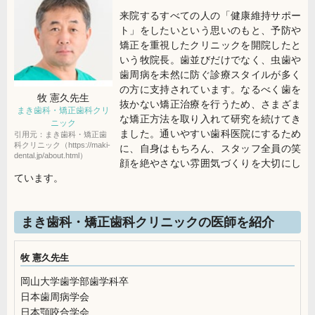
来院するすべての人の「健康維持サポー
ト」をしたいという思いのもと、予防や
矯正を重視したクリニックを開院したと
いう牧院長。歯並びだけでなく、虫歯や
歯周病を未然に防ぐ診療スタイルが多く
の方に支持されています。なるべく歯を
牧 憲久
先生
抜かない矯正治療を行うため、さまざま
まき歯科・矯正歯科クリ
な矯正方法を取り入れて研究を続けてき
ニック
ました。通いやすい歯科医院にするため
引用元：まき歯科・矯正歯
科クリニック（https://maki-
に、自身はもちろん、スタッフ全員の笑
dental.jp/about.html）
顔を絶やさない雰囲気づくりを大切にし
ています。
まき歯科・矯正歯科クリニックの医師を紹介
牧 憲久先生
岡山大学歯学部歯学科卒
日本歯周病学会
日本顎咬合学会