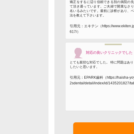
矯正をするに辺り信頼できる別の病院の先
て頂き通っています。ご夫婦で開業なさり
名いるみたいです。最初に診察があり、ベ
法を教えて下さいます。
引用元：エキテン（https://www.ekiten.jp
617/）
対応の良いクリニックでした
とても親切な対応でした。 特に問題はあり
したいと思います。
引用元：EPARK歯科（https://haisha-yoya
2sdental/detail/index/id/1435201827/t