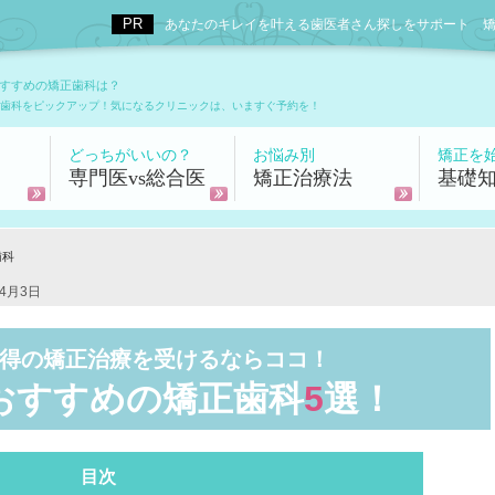
あなたのキレイを叶える歯医者さん探しをサポート 矯正歯科
すすめの矯正歯科は？
歯科をピックアップ！気になるクリニックは、いますぐ予約を！
どっちがいいの？
お悩み別
矯正を
専門医vs総合医
矯正治療法
基礎
歯科
4月3日
得の矯正治療を受けるならココ！
おすすめの矯正歯科
5
選！
目次