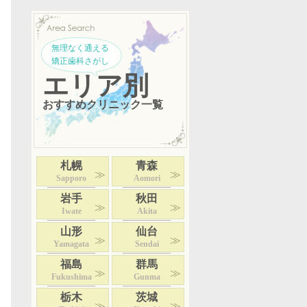
無理なく通える
矯正歯科さがし
エリア別
おすすめクリニック一覧
札幌
青森
Sapporo
Aomori
岩手
秋田
Iwate
Akita
山形
仙台
Yamagata
Sendai
福島
群馬
Fukushima
Gunma
栃木
茨城