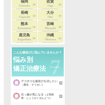
福岡
佐賀
Fukuoka
Saga
長崎
大分
Nagasaki
Oita
熊本
宮崎
Kumamoto
Miyazaki
鹿児島
沖縄
Kagoshima
Okinawa
こんな歯並びに悩んでいませんか？
7
悩み別
矯正治療法
デコボコな歯並びを治したい
（叢生・そうせい）
出っ歯が気になる
（上顎前
突・じょうがくぜんとつ）