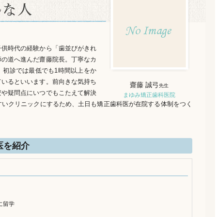
り
子供時代の経験から「歯並びがきれ
師の道へ進んだ齋藤院長。丁寧なカ
、初診では最低でも1時間以上をか
ているといいます。前向きな気持ち
齋藤 誠弓
先生
安や疑問点にいつでもこたえて解決
まゆみ矯正歯科医院
すいクリニックにするため、土日も矯正歯科医が在院する体制をつく
医を紹介
に留学