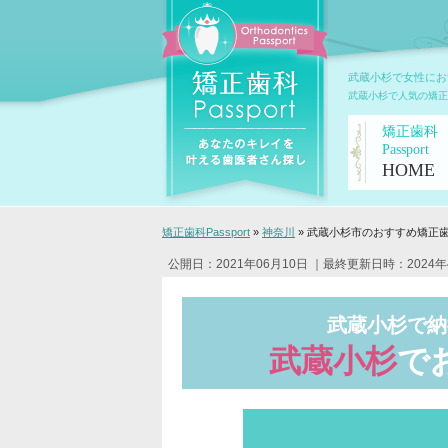
武蔵小杉で女性にお
武蔵小杉で人気の矯正
矯正歯科
Passport
HOME
矯正歯科Passport
»
神奈川
»
武蔵小杉市のおすすめ矯正
公開日：2021年06月10日
｜最終更新日時：2024年
武蔵小杉で納
武蔵小杉
で