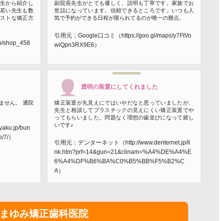
生から紹介し
副院長先生がとても優しく、説明も丁寧です。家族でお
若い先生も数
世話になっています。信頼できるところです。いつも人
ストな矯正方
気で予約ができる日程が限られてるのが唯一の難点。
引用元：Google口コミ（https://goo.gl/maps/y7FtVo
/shop_458
wiQpn3RX9E6）
透明の装置にしてくれました
ません。 通院
矯正装置が丸見えにではいやだなと思っていましたが、
先生と相談してプラスチックの見えにくい矯正装置でや
ってもらいました。問題なく理想の歯並びになって嬉し
いです♪
ku.jp/bun
ab/7/）
引用元：デンターネット（http://www.denternet.jp/li
nk.htm?prf=14&gun=21&clinam=%A4%DE%A4%E
6%A4%DF%B6%BA%C0%B5%BB%F5%B2%C
A）
まゆみ矯正歯科医院