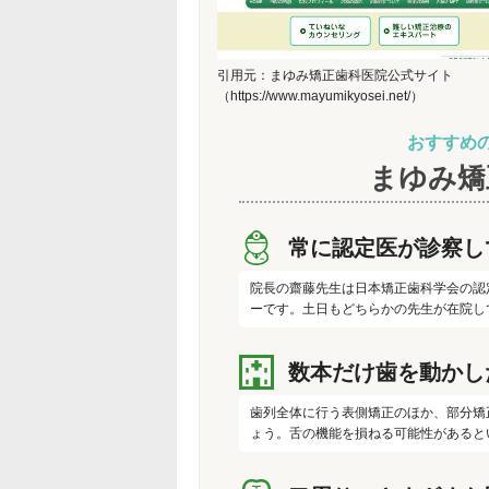
引用元：まゆみ矯正歯科医院公式サイト
（https://www.mayumikyosei.net/）
おすすめ
まゆみ矯
常に認定医が診察し
院長の齋藤先生は日本矯正歯科学会の認
ーです。土日もどちらかの先生が在院し
数本だけ歯を動かし
歯列全体に行う表側矯正のほか、部分矯
ょう。舌の機能を損ねる可能性があると