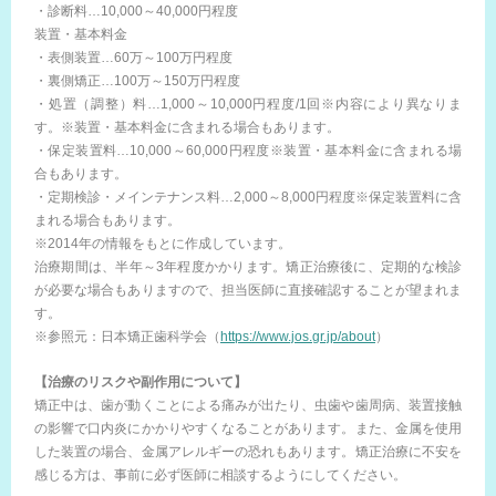
・診断料…10,000～40,000円程度
装置・基本料金
・表側装置…60万～100万円程度
・裏側矯正…100万～150万円程度
・処置（調整）料…1,000～10,000円程度/1回※内容により異なりま
す。※装置・基本料金に含まれる場合もあります。
・保定装置料…10,000～60,000円程度※装置・基本料金に含まれる場
合もあります。
・定期検診・メインテナンス料…2,000～8,000円程度※保定装置料に含
まれる場合もあります。
※2014年の情報をもとに作成しています。
治療期間は、半年～3年程度かかります。矯正治療後に、定期的な検診
が必要な場合もありますので、担当医師に直接確認することが望まれま
す。
※参照元：日本矯正歯科学会（
https://www.jos.gr.jp/about
）
【治療のリスクや副作用について】
矯正中は、歯が動くことによる痛みが出たり、虫歯や歯周病、装置接触
の影響で口内炎にかかりやすくなることがあります。また、金属を使用
した装置の場合、金属アレルギーの恐れもあります。矯正治療に不安を
感じる方は、事前に必ず医師に相談するようにしてください。