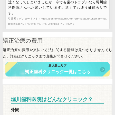
遠くなってしまいましたが、今でも歯のトラブルなら堀川歯
科医院さんへお願いしています。遠くても通う価値ありで
す。
引用元：デンターネット（https://denternet.jp/link.htm?prf=46&gun=1&clinam=%C
B%D9%C0%EE%BB%F5%B2%CA%B0%E5%B1%A1）
矯正治療の費用
矯正治療の費用や支払い方法に関する情報は見つかりませんでし
た。詳細はクリニックまで直接お問合せください。
鹿児島エリア
矯正歯科クリニック一覧はこちら
堀川歯科医院はどんなクリニック？
外観