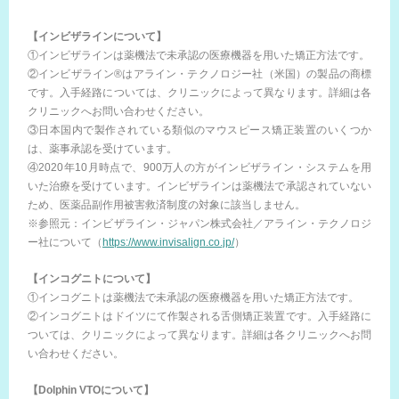
【インビザラインについて】
①インビザラインは薬機法で未承認の医療機器を用いた矯正方法です。
②インビザライン®はアライン・テクノロジー社（米国）の製品の商標
です。入手経路については、クリニックによって異なります。詳細は各
クリニックへお問い合わせください。
③日本国内で製作されている類似のマウスピース矯正装置のいくつか
は、薬事承認を受けています。
④2020年10月時点で、900万人の方がインビザライン・システムを用
いた治療を受けています。インビザラインは薬機法で承認されていない
ため、医薬品副作用被害救済制度の対象に該当しません。
※参照元：インビザライン・ジャパン株式会社／アライン・テクノロジ
ー社について（
https://www.invisalign.co.jp/
）
【インコグニトについて】
①インコグニトは薬機法で未承認の医療機器を用いた矯正方法です。
②インコグニトはドイツにて作製される舌側矯正装置です。入手経路に
ついては、クリニックによって異なります。詳細は各クリニックへお問
い合わせください。
【Dolphin VTOについて】