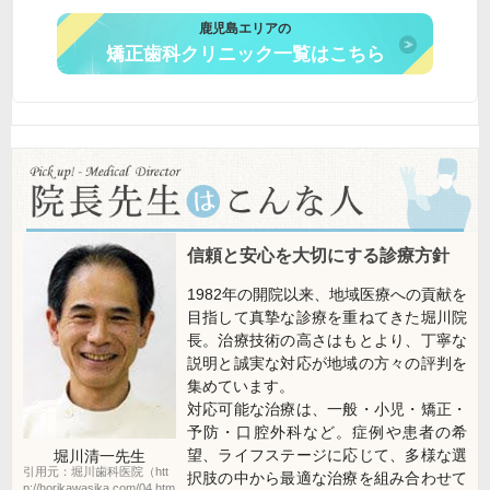
鹿児島エリアの
矯正歯科クリニック一覧はこちら
信頼と安心を大切にする診療方針
1982年の開院以来、地域医療への貢献を
目指して真摯な診療を重ねてきた堀川院
長。治療技術の高さはもとより、丁寧な
説明と誠実な対応が地域の方々の評判を
集めています。
対応可能な治療は、一般・小児・矯正・
予防・口腔外科など。症例や患者の希
望、ライフステージに応じて、多様な選
堀川清一
先生
引用元：堀川歯科医院（htt
択肢の中から最適な治療を組み合わせて
p://horikawasika.com/04.htm