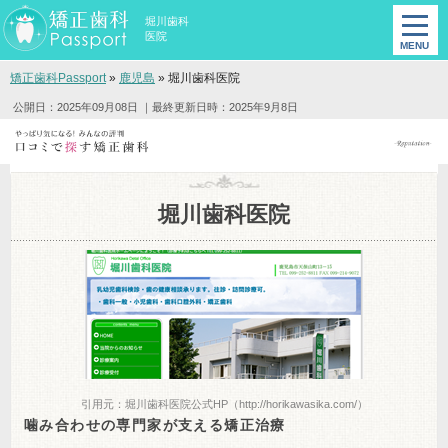
堀川歯科
医院
矯正歯科Passport
»
鹿児島
»
堀川歯科医院
公開日：2025年09月08日
｜最終更新日時：2025年9月8日
堀川歯科医院
引用元：堀川歯科医院公式HP（http://horikawasika.com/）
噛み合わせの専門家が支える矯正治療