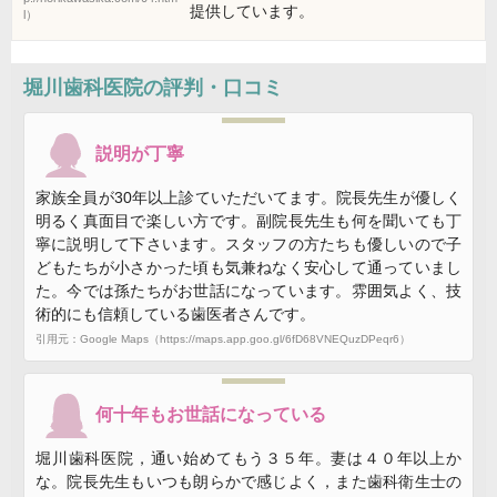
提供しています。
l）
堀川歯科医院
の評判・口コミ
説明が丁寧
家族全員が30年以上診ていただいてます。院長先生が優しく
明るく真面目で楽しい方です。副院長先生も何を聞いても丁
寧に説明して下さいます。スタッフの方たちも優しいので子
どもたちが小さかった頃も気兼ねなく安心して通っていまし
た。今では孫たちがお世話になっています。雰囲気よく、技
術的にも信頼している歯医者さんです。
引用元：Google Maps（https://maps.app.goo.gl/6fD68VNEQuzDPeqr6）
何十年もお世話になっている
堀川歯科医院，通い始めてもう３５年。妻は４０年以上か
な。院長先生もいつも朗らかで感じよく，また歯科衛生士の