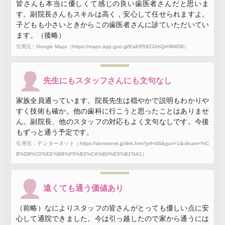
皆さんも本当に優しくて感じの良い歯医者さんだと思いま
す。副院長さんもスキルは高く，安心して任せられますよ。
子どもも小さいときからこの歯医者さんに診ていただいてい
ます。（後略）
引用元：Google Maps（https://maps.app.goo.gl/EaKR59Z1hhQrHW4D6）
先生にもスタッフさんにも文句なし
家族全員通っています。院長先生は穏やかで説明もわかりや
すく技術も確か。他の歯科に行こうと思ったことはありませ
ん。副院長、他のスタッフの対応もよく文句なしです。今後
もずっと通う予定です。
引用元：デンターネット（https://denternet.jp/link.htm?prf=46&gun=1&clinam=%C
B%D9%C0%EE%BB%F5%B2%CA%B0%E5%B1%A1）
遠くても通う価値あり
（前略）なによりスタッフの皆さんがとっても優しい点に安
心して通院できました。今は引っ越したので家から通うには