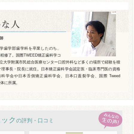
師
見大学歯学部歯学科を卒業したのち、
課程修了。国際TWEED矯正歯科学コ
立大学附属市民総合医療センター口腔外科など多くの場所で経験を積
ック理事長・院長に就任。日本矯正歯科学会認定医・臨床専門医の資格
科学会や日本舌側矯正歯科学会、日本口蓋裂学会、国際 Tweed
な団体に所属。
ニック
の評判・口コミ