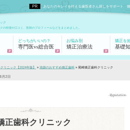
あなたのキレイを叶える歯医者さん探しをサポート 矯正歯科
ック
クの特徴や口コミ、医師のプロフィールなどをまとめました。
どっちがいいの？
お悩み別
矯正を
専門医vs総合医
矯正治療法
基礎
リニック【2024年版】
»
池袋のおすすめ矯正歯科
»
尾崎矯正歯科クリニック
6月2日
矯正歯科クリニック