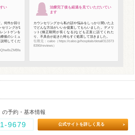
すい
治療完了後も経過を見ていただいてい
ます
す。何件か回り
カウンセリングから私の話や悩みをしっかり聞いた上
ンセリングが1
でどんな方法がいいか提案してもらいました。デメリ
やレントゲンを
ット(矯正期間が長くなる)なども正直に話てくれた
治療後のシミュ
り、不具合が起きた時もすぐ処置して頂きました。
て説明してくだ
引用元：caloo（https://caloo.jp/hospitals/detail/313373
8390/reviews）
SuQhw8sZMBfa
ク
の予約・基本情報
1-9679
公式サイトを詳しく見る