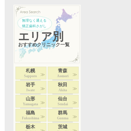
無理なく通える
矯正歯科さがし
エリア別
おすすめクリニック一覧
札幌
青森
Sapporo
Aomori
岩手
秋田
Iwate
Akita
山形
仙台
Yamagata
Sendai
福島
群馬
Fukushima
Gunma
栃木
茨城