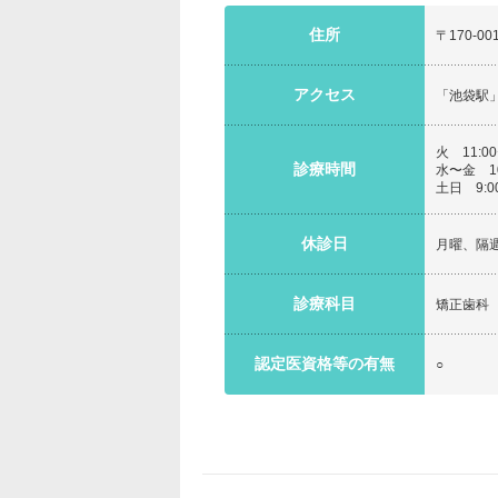
住所
〒170-0
アクセス
「池袋駅
火 11:00
診療時間
水〜金 10
土日 9:00
休診日
月曜、隔
診療科目
矯正歯科
認定医資格等の有無
○