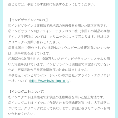
感じる方は、事前に必ず医師に相談するようにしてください。
【インビザラインについて】
①インビザラインは薬機法で未承認の医療機器を用いた矯正方法です。
②インビザライン®はアライン・テクノロジー社（米国）の製品の商標
です。入手経路については、クリニックによって異なります。詳細は各
クリニックへお問い合わせください。
③日本国内で製作されている類似のマウスピース矯正装置のいくつか
は、薬事承認を受けています。
④2020年10月時点で、900万人の方がインビザライン・システムを用
いた治療を受けています。インビザラインは薬機法で承認されていない
ため、医薬品副作用被害救済制度の対象に該当しません。
※参照元：インビザライン・ジャパン株式会社／アライン・テクノロジ
ー社について（
https://www.invisalign.co.jp/
）
【インコグニトについて】
①インコグニトは薬機法で未承認の医療機器を用いた矯正方法です。
②インコグニトはドイツにて作製される舌側矯正装置です。入手経路に
ついては、クリニックによって異なります。詳細は各クリニックへお問
い合わせください。