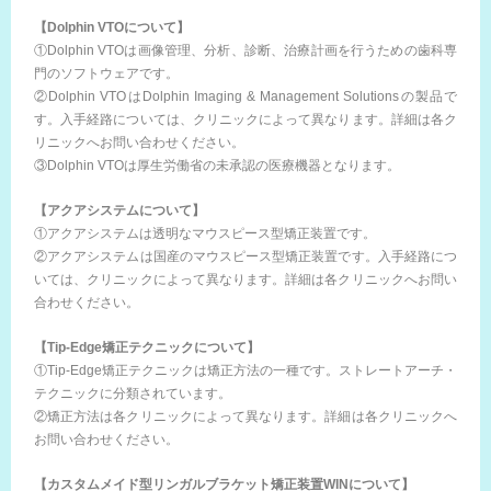
【Dolphin VTOについて】
①Dolphin VTOは画像管理、分析、診断、治療計画を行うための歯科専
門のソフトウェアです。
②Dolphin VTOはDolphin Imaging & Management Solutionsの製品で
す。入手経路については、クリニックによって異なります。詳細は各ク
リニックへお問い合わせください。
③Dolphin VTOは厚生労働省の未承認の医療機器となります。
【アクアシステムについて】
①アクアシステムは透明なマウスピース型矯正装置です。
②アクアシステムは国産のマウスピース型矯正装置です。入手経路につ
いては、クリニックによって異なります。詳細は各クリニックへお問い
合わせください。
【Tip-Edge矯正テクニックについて】
①Tip-Edge矯正テクニックは矯正方法の一種です。ストレートアーチ・
テクニックに分類されています。
②矯正方法は各クリニックによって異なります。詳細は各クリニックへ
お問い合わせください。
【カスタムメイド型リンガルブラケット矯正装置WINについて】