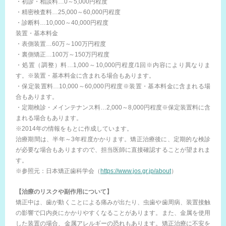
・初診・相談料…0～5,000円程度
・精密検査料…25,000～60,000円程度
・診断料…10,000～40,000円程度
装置・基本料金
・表側装置…60万～100万円程度
・裏側矯正…100万～150万円程度
・処置（調整）料…1,000～10,000円程度/1回※内容により異なりま
す。※装置・基本料金に含まれる場合もあります。
・保定装置料…10,000～60,000円程度※装置・基本料金に含まれる場
合もあります。
・定期検診・メインテナンス料…2,000～8,000円程度※保定装置料に含
まれる場合もあります。
※2014年の情報をもとに作成しています。
治療期間は、半年～3年程度かかります。矯正治療後に、定期的な検診
が必要な場合もありますので、担当医師に直接確認することが望まれま
す。
※参照元：日本矯正歯科学会（
https://www.jos.gr.jp/about
）
【治療のリスクや副作用について】
矯正中は、歯が動くことによる痛みが出たり、虫歯や歯周病、装置接触
の影響で口内炎にかかりやすくなることがあります。また、金属を使用
した装置の場合、金属アレルギーの恐れもあります。矯正治療に不安を