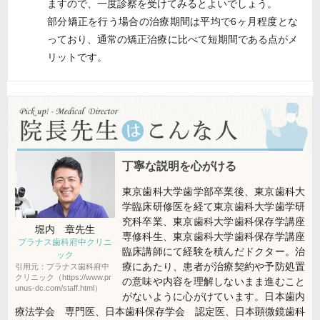
ますので、一度診察を受けてみるとよいでしょう。
部分矯正を行う場合の治療期間は平均で6ヶ月程度とな
っており、通常の矯正治療に比べて短期間である点がメ
リットです。
丁寧な説明を心がける
東京歯科大学歯学部卒業後、東京歯科大
学臨床研修医を経て東京歯科大学歯学研
究科卒業、東京歯科大学歯科保存学講座
堀内 章
先生
専修科生、東京歯科大学歯科保存学講座
プラナス歯科府中クリニ
臨床講師にて経験を積んだドクター。治
ック
療にあたり、患者が治療契約や予防処置
引用元：プラナス歯科府中
クリニック（https://www.pr
の意味や内容を理解しないまま進むこと
unus-dc.com/staff.html）
がないように心がけています。日本歯内
療法学会 専門医、日本歯科保存学会 認定医、日本顕微鏡歯科