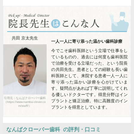
共田 京太
先生
一人一人に寄り添った温かい歯科診療
今でこそ歯科医師という立場で仕事をし
ているものの、過去には何度も歯科医院
で治療を受ける立場だった、という院長
の共田先生。患者としての経験も長い歯
科医師として、来院する患者一人一人に
寄り添った温かい診療を心がけていま
す。疑問点があれば丁寧に説明してくれ
る優しいドクターです。得意分野はイン
引用元：なんばクローバー歯科
プラントと矯正治療。特に高難度のイン
（https://www.namba-clover.co
m/staff/）
プラントを得意としています。
なんばクローバー歯科
の評判・口コミ