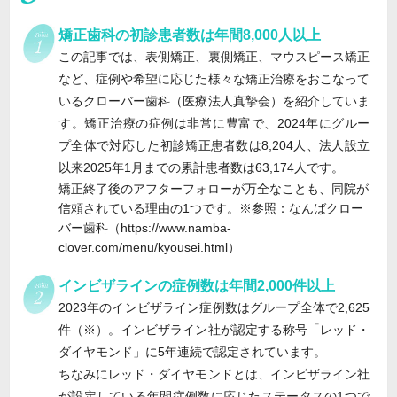
矯正歯科の初診患者数は年間8,000人以上
この記事では、表側矯正、裏側矯正、マウスピース矯正
など、症例や希望に応じた様々な矯正治療をおこなって
いるクローバー歯科（医療法人真摯会）を紹介していま
す。矯正治療の症例は非常に豊富で、2024年にグルー
プ全体で対応した初診矯正患者数は8,204人、法人設立
以来2025年1月までの累計患者数は63,174人です。
矯正終了後のアフターフォローが万全なことも、同院が
信頼されている理由の1つです。※参照：なんばクロー
バー歯科（https://www.namba-
clover.com/menu/kyousei.html）
インビザラインの症例数は年間2,000件以上
2023年のインビザライン症例数はグループ全体で2,625
件（※）。インビザライン社が認定する称号「レッド・
ダイヤモンド」に5年連続で認定されています。
ちなみにレッド・ダイヤモンドとは、インビザライン社
が設定している年間症例数に応じたステータスの1つで