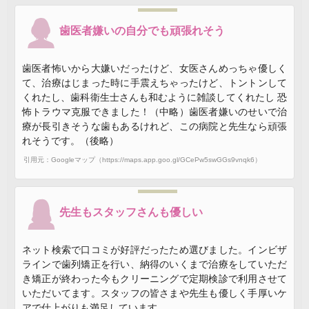
歯医者嫌いの自分でも頑張れそう
歯医者怖いから大嫌いだったけど、女医さんめっちゃ優しく
て、治療はじまった時に手震えちゃったけど、トントンして
くれたし、歯科衛生士さんも和むように雑談してくれたし 恐
怖トラウマ克服できました！（中略）歯医者嫌いのせいで治
療が長引きそうな歯もあるけれど、この病院と先生なら頑張
れそうです。（後略）
引用元：Googleマップ（https://maps.app.goo.gl/GCePw5swGGs9vnqk6）
先生もスタッフさんも優しい
ネット検索で口コミが好評だったため選びました。インビザ
ラインで歯列矯正を行い、納得のいくまで治療をしていただ
き矯正が終わった今もクリーニングで定期検診で利用させて
いただいてます。スタッフの皆さまや先生も優しく手厚いケ
アで仕上がりも満足しています。