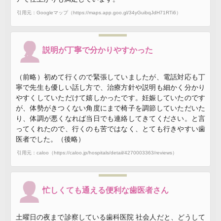
引用元：Googleマップ（https://maps.app.goo.gl/34yGuibqJdH71RTi6）
説明が丁寧で分かりやすかった
（前略）初めて行くので緊張していましたが、電話対応も丁
寧で先生も優しい話し方で、治療方針や説明も細かく分かり
やすくしていただけて嬉しかったです。妊娠していたのです
が、体勢がきつくない角度にまで椅子を調節していただいた
り、体調が悪くなれば当日でも連絡してきてください。と言
ってくれたので、行くのも苦ではなく、とても行きやすい歯
医者でした。（後略）
引用元：caloo（https://caloo.jp/hospitals/detail/4270003363/reviews）
忙しくても通える便利な歯医者さん
土曜日の夜まで診察している歯科医院 社会人だと、どうして