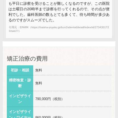
も平日に診察を受けることが難しくなるのですが、この医院
は土曜日の20時半まで診察を行ってくれるので、その点が便
利でした。歯科医師の数もとても多くて、待ち時間が多少あ
るのですがスムーズでした。
引用元：EPARK（https://haisha-yoyaku.jp/bun2sdental/detail/index/id/273430172
0/tab/7/）
矯正治療の費用
初診・相談
無料
精密検査・診
無料
断
インビザライ
790,000円（税別）
ン
インビザライ
ン・ワイヤー
860,000円（税別）