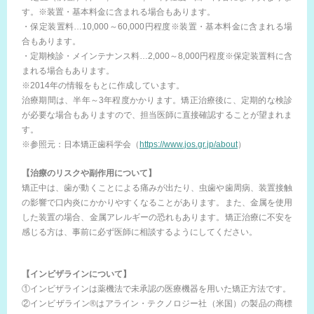
す。※装置・基本料金に含まれる場合もあります。
・保定装置料…10,000～60,000円程度※装置・基本料金に含まれる場
合もあります。
・定期検診・メインテナンス料…2,000～8,000円程度※保定装置料に含
まれる場合もあります。
※2014年の情報をもとに作成しています。
治療期間は、半年～3年程度かかります。矯正治療後に、定期的な検診
が必要な場合もありますので、担当医師に直接確認することが望まれま
す。
※参照元：日本矯正歯科学会（
https://www.jos.gr.jp/about
）
【治療のリスクや副作用について】
矯正中は、歯が動くことによる痛みが出たり、虫歯や歯周病、装置接触
の影響で口内炎にかかりやすくなることがあります。また、金属を使用
した装置の場合、金属アレルギーの恐れもあります。矯正治療に不安を
感じる方は、事前に必ず医師に相談するようにしてください。
【インビザラインについて】
①インビザラインは薬機法で未承認の医療機器を用いた矯正方法です。
②インビザライン®はアライン・テクノロジー社（米国）の製品の商標