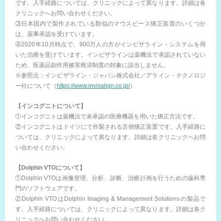
です。入手経路については、クリニックによって異なります。詳細は各
クリニックへお問い合わせください。
③日本国内で製作されている類似のマウスピース矯正装置のいくつか
は、薬事承認を受けています。
④2020年10月時点で、900万人の方がインビザライン・システムを用
いた治療を受けています。インビザラインは薬機法で承認されていない
ため、医薬品副作用被害救済制度の対象に該当しません。
※参照元：インビザライン・ジャパン株式会社／アライン・テクノロジ
ー社について（
https://www.invisalign.co.jp/
）
【インコグニトについて】
①インコグニトは薬機法で未承認の医療機器を用いた矯正方法です。
②インコグニトはドイツにて作製される舌側矯正装置です。入手経路に
ついては、クリニックによって異なります。詳細は各クリニックへお問
い合わせください。
【Dolphin VTOについて】
①Dolphin VTOは画像管理、分析、診断、治療計画を行うための歯科専
門のソフトウェアです。
②Dolphin VTOはDolphin Imaging & Management Solutionsの製品で
す。入手経路については、クリニックによって異なります。詳細は各ク
リニックへお問い合わせください。