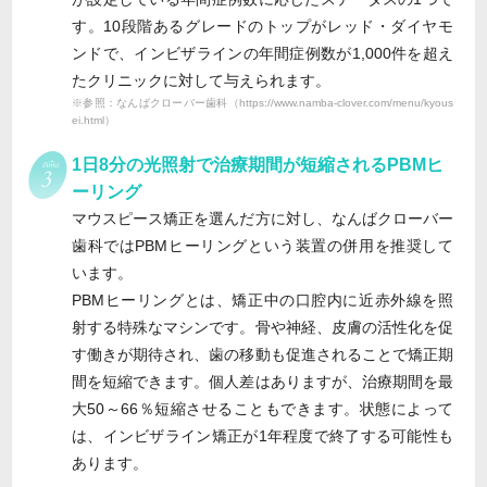
す。10段階あるグレードのトップがレッド・ダイヤモ
ンドで、インビザラインの年間症例数が1,000件を超え
たクリニックに対して与えられます。
※参照：なんばクローバー歯科（https://www.namba-clover.com/menu/kyous
ei.html）
1日8分の光照射で治療期間が短縮されるPBMヒ
ーリング
マウスピース矯正を選んだ方に対し、なんばクローバー
歯科ではPBMヒーリングという装置の併用を推奨して
います。
PBMヒーリングとは、矯正中の口腔内に近赤外線を照
射する特殊なマシンです。骨や神経、皮膚の活性化を促
す働きが期待され、歯の移動も促進されることで矯正期
間を短縮できます。個人差はありますが、治療期間を最
大50～66％短縮させることもできます。状態によって
は、インビザライン矯正が1年程度で終了する可能性も
あります。