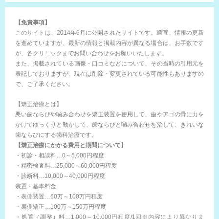
【免責事項】
このサイトは、2014年6月に公開されたサイトです。適宜、情報の更新
を進めていますが、最新の情報と掲載内容が異なる場合は、お手数です
が、各クリニックまでお問い合わせをお願いいたします。
また、掲載されている画像・口コミなどについて、その当時の引用元を
表記しておりますが、現在は削除・変更されている可能性もありますの
で、ご了承ください。
【矯正治療とは】
悪い歯ならびや噛み合わせを矯正装置を使用して、歯やアゴの骨に力を
かけてゆっくりと動かして、歯ならびと噛み合わせを治して、きれいな
歯ならびにする歯科治療です。
【矯正治療にかかる費用と期間について】
・初診・相談料…0～5,000円程度
・精密検査料…25,000～60,000円程度
・診断料…10,000～40,000円程度
装置・基本料金
・表側装置…60万～100万円程度
・裏側矯正…100万～150万円程度
・処置（調整）料…1,000～10,000円程度/1回※内容により異なりま