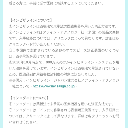
感じる方は、事前に必ず医師に相談するようにしてください。
【インビザラインについて】
①インビザラインは薬機法で未承認の医療機器を用いた矯正方法です。
②インビザライン®はアライン・テクノロジー社（米国）の製品の商標
です。入手経路については、クリニックによって異なります。詳細は各
クリニックへお問い合わせください。
③日本国内で製作されている類似のマウスピース矯正装置のいくつか
は、薬事承認を受けています。
④2020年10月時点で、900万人の方がインビザライン・システムを用
いた治療を受けています。インビザラインは薬機法で承認されていない
ため、医薬品副作用被害救済制度の対象に該当しません。
※参照元：インビザライン・ジャパン株式会社／アライン・テクノロジ
ー社について（
https://www.invisalign.co.jp/
）
【インコグニトについて】
①インコグニトは薬機法で未承認の医療機器を用いた矯正方法です。
②インコグニトはドイツにて作製される舌側矯正装置です。入手経路に
ついては、クリニックによって異なります。詳細は各クリニックへお問
い合わせください。