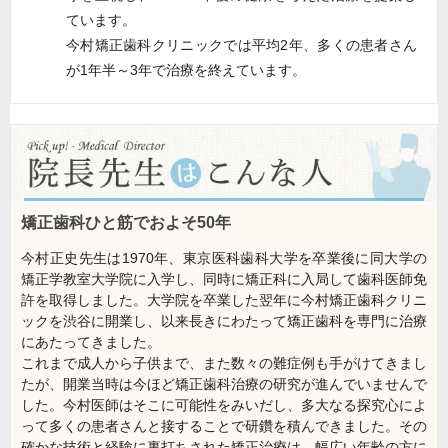
ています。
今村矯正歯科クリニックでは平均2年、多くの患者さん
が1年半～3年で治療を終えています。
矯正歯科ひと筋でおよそ50年
今村正史先生は1970年、東京医科歯科大学を卒業後に同大学の
矯正学教室大学院に入学し、同時に矯正科に入局して歯科医師免
許を取得しました。大学院を卒業した翌年に今村矯正歯科クリニ
ックを渋谷に開業し、以来長きにわたって矯正歯科を専門に治療
にあたってきました。
これまで成人から子供まで、また数々の難症例も手がけてきまし
たが、開業当時は今ほど矯正歯科治療の研究が進んでいませんで
した。今村医師はそこに可能性をみいだし、多大なる探究心によ
って多くの患者さんと接することで研鑽を積んできました。その
確かな技術と経験に裏打ちされた矯正治療は、幅広い年齢の方に