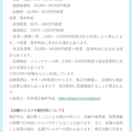
・精密検査料…25,000～60,000円程度
・診断料…10,000～40,000円程度
装置・基本料金
・表側装置…60万～100万円程度
・裏側矯正…100万～150万円程度
・処置（調整）料…1,000～10,000円程度/1回※内容により異なりま
す。※装置・基本料金に含まれる場合もあります。
・保定装置料…10,000～60,000円程度※装置・基本料金に含まれる場
合もあります。
・定期検診・メインテナンス料…2,000～8,000円程度※保定装置料に含
まれる場合もあります。
※2014年の情報をもとに作成しています。
治療期間は、半年～3年程度かかります。矯正治療後に、定期的な検診
が必要な場合もありますので、担当医師に直接確認することが望まれま
す。
※参照元：日本矯正歯科学会（
https://www.jos.gr.jp/about
）
【治療のリスクや副作用について】
矯正中は、歯が動くことによる痛みが出たり、虫歯や歯周病、装置接触
の影響で口内炎にかかりやすくなることがあります。また、金属を使用
した装置の場合、金属アレルギーの恐れもあります。矯正治療に不安を