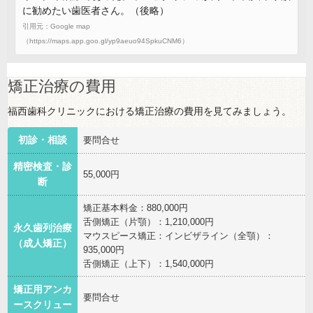
に勧めたい歯医者さん。（後略）
引用元：Google map
（https://maps.app.goo.gl/yp9aeuo94SpkuCNM6）
矯正治療の費用
福西歯科クリニックにおける矯正治療の費用を見てみましょう。
初診・相談
要問合せ
精密検査・診
55,000円
断
矯正基本料金：880,000円
舌側矯正（片顎）：1,210,000円
永久歯列治療
マウスピース矯正：インビザライン（全顎）：
（成人矯正）
935,000円
舌側矯正（上下）：1,540,000円
矯正用アンカ
要問合せ
ースクリュー