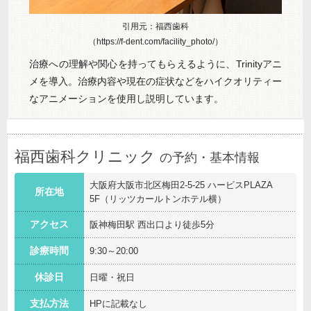
引用元：福西歯科
（https://f-dent.com/facility_photo/）
治療への理解や関心を持ってもらえるように、Trinityアニ
メを導入。治療内容や現在の症状などをハイクオリティー
なアニメーションを使用し説明しています。
福西歯科クリニック
の予約・基本情報
大阪府大阪市北区梅田2-5-25 ハービスPLAZA
所在地
5F（リッツカールトンホテル横）
アクセス
阪神梅田駅 西出口より徒歩5分
診療時間
9:30～20:00
休診日
日曜・祝日
支払方法
HPに記載なし