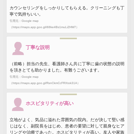
カウンセリングをしっかりしてもらえる。クリーニングも丁
寧で気持ちいい。
引用元：Google map
（https://maps.app.goo.gl/i68ke4Bs1muLiZHW7）
丁寧な説明
（前略）担当の先生、看護師さん共に丁寧に歯の状態の説明
を頂きとても助かりました。有難うございます。
引用元：Google map
（https://maps.app.goo.gl/RsnCkmCcFRXtok31A）
ホスピタリティが高い
立地がよく、気品に溢れた雰囲気の院内。だが決して堅い感
じはなく、副院長をはじめ、患者の要望に対して親身なヒア
リングや治療であった。ホスピタリティが高い。友人や家族