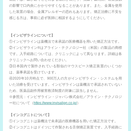
の影響で口内炎にかかりやすくなることがあります。また、金属を使用
した装置の場合、金属アレルギーの恐れもあります。矯正治療に不安を
感じる方は、事前に必ず医師に相談するようにしてください。
【インビザラインについて】
①インビザラインは薬機法で未承認の医療機器を用いた矯正方法です。
②インビザライン®はアライン・テクノロジー社（米国）の製品の商標
です。入手経路については、クリニックによって異なります。詳細は各
クリニックへお問い合わせください。
③日本国内で製作されている類似のマウスピース矯正装置のいくつか
は、薬事承認を受けています。
④2020年10月時点で、900万人の方がインビザライン・システムを用
いた治療を受けています。インビザラインは薬機法で承認されていない
ため、医薬品副作用被害救済制度の対象に該当しません。
※参照元：インビザライン・ジャパン株式会社／アライン・テクノロジ
ー社について（
https://www.invisalign.co.jp/
）
【インコグニトについて】
①インコグニトは薬機法で未承認の医療機器を用いた矯正方法です。
②インコグニトはドイツにて作製される舌側矯正装置です。入手経路に