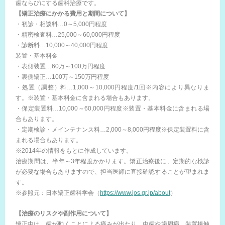
歯ならびにする歯科治療です。
【矯正治療にかかる費用と期間について】
・初診・相談料…0～5,000円程度
・精密検査料…25,000～60,000円程度
・診断料…10,000～40,000円程度
装置・基本料金
・表側装置…60万～100万円程度
・裏側矯正…100万～150万円程度
・処置（調整）料…1,000～10,000円程度/1回※内容により異なりま
す。※装置・基本料金に含まれる場合もあります。
・保定装置料…10,000～60,000円程度※装置・基本料金に含まれる場
合もあります。
・定期検診・メインテナンス料…2,000～8,000円程度※保定装置料に含
まれる場合もあります。
※2014年の情報をもとに作成しています。
治療期間は、半年～3年程度かかります。矯正治療後に、定期的な検診
が必要な場合もありますので、担当医師に直接確認することが望まれま
す。
※参照元：日本矯正歯科学会（
https://www.jos.gr.jp/about
）
【治療のリスクや副作用について】
矯正中は、歯が動くことによる痛みが出たり、虫歯や歯周病、装置接触