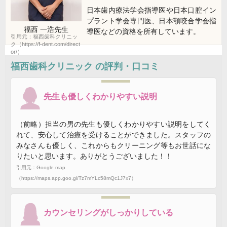
日本歯内療法学会指導医や日本口腔イン
プラント学会専門医、日本顎咬合学会指
福西 一浩
先生
導医などの資格を所有しています。
引用元：福西歯科クリニッ
ク（https://f-dent.com/direct
or/）
福西歯科クリニック
の評判・口コミ
先生も優しくわかりやすい説明
（前略）担当の男の先生も優しくわかりやすい説明をしてく
れて、安心して治療を受けることができました。スタッフの
みなさんも優しく、これからもクリーニング等もお世話にな
りたいと思います。ありがとうございました！！
引用元：Google map
（https://maps.app.goo.gl/Tz7mYLc58mQc1J7x7）
カウンセリングがしっかりしている