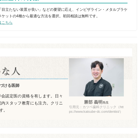
「目立たない装置が良い」などの要望に応え、インビザライン・メタルブラケ
ラケットの4種から最適な方法を選択。初回相談は無料です。
はこちら
づける医師
学会認定医の資格を有します。日々
勝部 義明
先生
院内スタッフ教育にも注力。クリニ
引用元：カツベ歯科クリニック（htt
す。
ps://www.katsube-dc.com/dentist/）