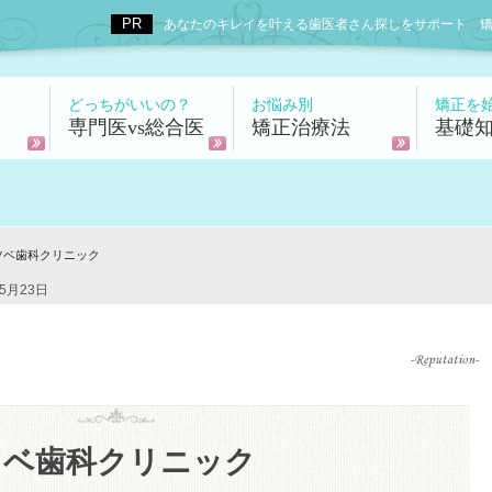
あなたのキレイを叶える歯医者さん探しをサポート 矯正歯科
どっちがいいの？
お悩み別
矯正を
専門医vs総合医
矯正治療法
基礎
ツベ歯科クリニック
5月23日
ツベ歯科クリニック