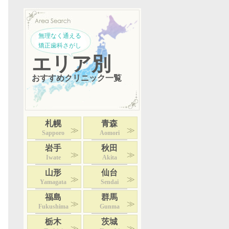
無理なく通える
矯正歯科さがし
エリア別
おすすめクリニック一覧
札幌
青森
Sapporo
Aomori
岩手
秋田
Iwate
Akita
山形
仙台
Yamagata
Sendai
福島
群馬
Fukushima
Gunma
栃木
茨城