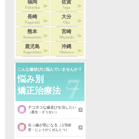
福岡
佐賀
Fukuoka
Saga
長崎
大分
Nagasaki
Oita
熊本
宮崎
Kumamoto
Miyazaki
鹿児島
沖縄
Kagoshima
Okinawa
こんな歯並びに悩んでいませんか？
7
悩み別
矯正治療法
デコボコな歯並びを治したい
（叢生・そうせい）
出っ歯が気になる
（上顎前
突・じょうがくぜんとつ）