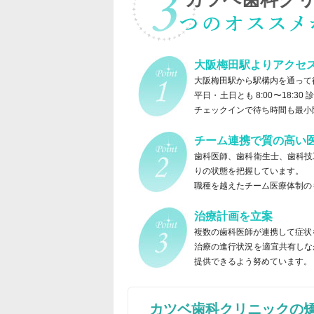
大阪梅田駅よりアクセ
大阪梅田駅から駅構内を通って
平日・土日とも 8:00〜18:
チェックインで待ち時間も最小
チーム連携で質の高い
歯科医師、歯科衛生士、歯科技
りの状態を把握しています。
職種を越えたチーム医療体制の
治療計画を立案
複数の歯科医師が連携して症状
治療の進行状況を適宜共有しな
提供できるよう努めています。
カツベ歯科クリニックの