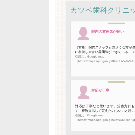
カツベ歯科クリニ
院内の雰囲気が良い
（前略）院内スタッフも気さくな方が
に相談しやすい雰囲気ができている。（
引用元：Google map
（https://maps.app.goo.gl/8KxCDVw8V
対応が丁寧
対応は丁寧だと思います。治療方針も
く、複数提示して貰えたのもいいと思い
引用元：Google map
（https://maps.app.goo.gl/5usWXMFhvP