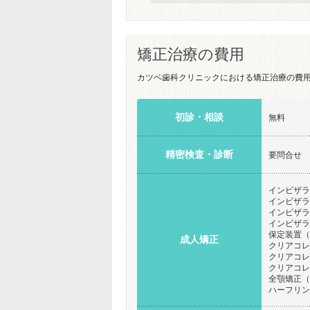
矯正治療の費用
カツベ歯科クリニックにおける矯正治療の費
初診・相談
無料
精密検査・診断
要問合せ
インビザライ
インビザラ
インビザライ
インビザライ
保定装置（
成人矯正
クリアコレク
クリアコレク
クリアコレク
全顎矯正（
ハーフリンガ