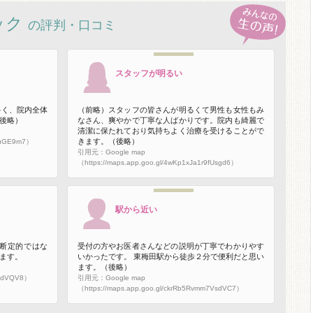
ック
の評判・口コミ
スタッフが明るい
多く、院内全体
（前略）スタッフの皆さんが明るくて男性も女性もみ
後略）
なさん、爽やかで丁寧な人ばかりです。院内も綺麗で
清潔に保たれており気持ちよく治療を受けることがで
きます。（後略）
4XuGE9m7）
引用元：Google map
（https://maps.app.goo.gl/4wKp1xJa1r9fUsgd6）
駅から近い
断定的ではな
受付の方やお医者さんなどの説明が丁寧でわかりやす
ます。
いかったです。 東梅田駅から徒歩２分で便利だと思い
ます。（後略）
xgdVQV8）
引用元：Google map
（https://maps.app.goo.gl/ckrRb5Rvmm7VsdVC7）