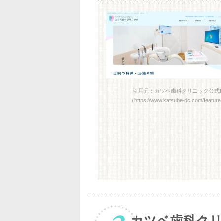
引用元：カツベ歯科クリニック公式
（https://www.katsube-dc.com/featur
カツベ歯科ク