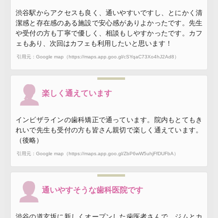
渋谷駅からアクセスも良く、通いやすいですし、とにかく清
潔感と存在感のある施設で安心感がありよかったです。先生
や受付の方も丁寧で優しく、相談もしやすかったです。カフ
ェもあり、次回はカフェも利用したいと思います！
引用元：Google map（https://maps.app.goo.gl/cSYqaC73Xo4hJ2Ad8）
楽しく通えています
インビザラインの歯科矯正で通っています。院内もとてもき
れいで先生も受付の方も皆さん親切で楽しく通えています。
（後略）
引用元：Google map（https://maps.app.goo.gl/ZbP6wW5uhjFfDUFbA）
通いやすそうな歯科医院です
渋谷の道玄坂に新しくオープンした歯医者さんで、ジムとカ