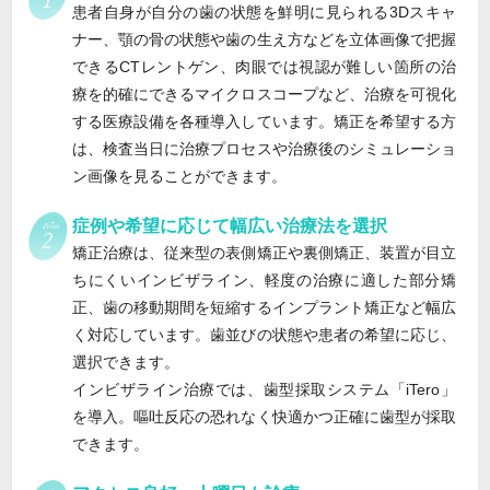
患者自身が自分の歯の状態を鮮明に見られる3Dスキャ
ナー、顎の骨の状態や歯の生え方などを立体画像で把握
できるCTレントゲン、肉眼では視認が難しい箇所の治
療を的確にできるマイクロスコープなど、治療を可視化
する医療設備を各種導入しています。矯正を希望する方
は、検査当日に治療プロセスや治療後のシミュレーショ
ン画像を見ることができます。
症例や希望に応じて幅広い治療法を選択
矯正治療は、従来型の表側矯正や裏側矯正、装置が目立
ちにくいインビザライン、軽度の治療に適した部分矯
正、歯の移動期間を短縮するインプラント矯正など幅広
く対応しています。歯並びの状態や患者の希望に応じ、
選択できます。
インビザライン治療では、歯型採取システム「iTero」
を導入。嘔吐反応の恐れなく快適かつ正確に歯型が採取
できます。