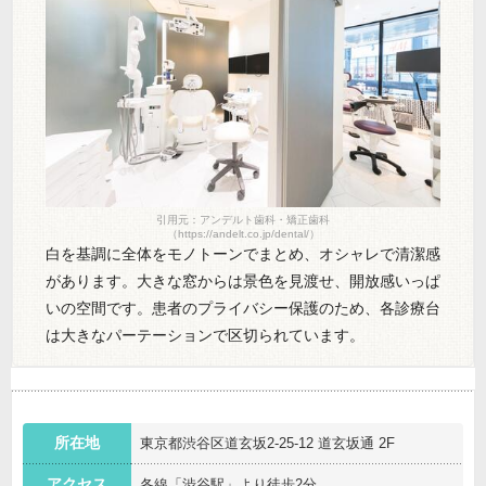
引用元：アンデルト歯科・矯正歯科
（https://andelt.co.jp/dental/）
白を基調に全体をモノトーンでまとめ、オシャレで清潔感
があります。大きな窓からは景色を見渡せ、開放感いっぱ
いの空間です。患者のプライバシー保護のため、各診療台
は大きなパーテーションで区切られています。
所在地
東京都渋谷区道玄坂2-25-12 道玄坂通 2F
アクセス
各線「渋谷駅」より徒歩2分