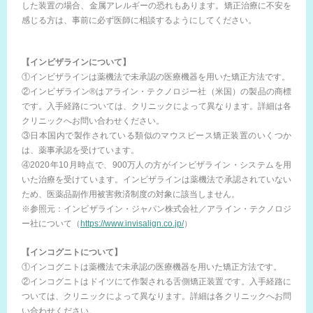
した装置の場合、金属アレルギーの恐れもあります。矯正治療に不安を
感じる方は、事前に必ず医師に相談するようにしてください。
【インビザラインについて】
①インビザラインは薬機法で未承認の医療機器を用いた矯正方法です。
②インビザライン®はアライン・テクノロジー社（米国）の製品の商標
です。入手経路については、クリニックによって異なります。詳細は各
クリニックへお問い合わせください。
③日本国内で製作されている類似のマウスピース矯正装置のいくつか
は、薬事承認を受けています。
④2020年10月時点で、900万人の方がインビザライン・システムを用
いた治療を受けています。インビザラインは薬機法で承認されていない
ため、医薬品副作用被害救済制度の対象に該当しません。
※参照元：インビザライン・ジャパン株式会社／アライン・テクノロジ
ー社について（
https://www.invisalign.co.jp/
）
【インコグニトについて】
①インコグニトは薬機法で未承認の医療機器を用いた矯正方法です。
②インコグニトはドイツにて作製される舌側矯正装置です。入手経路に
ついては、クリニックによって異なります。詳細は各クリニックへお問
い合わせください。