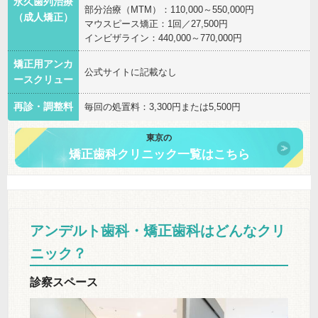
永久歯列治療
部分治療（MTM）：110,000～550,000円
（成人矯正）
マウスピース矯正：1回／27,500円
インビザライン：440,000～770,000円
矯正用アンカ
公式サイトに記載なし
ースクリュー
再診・調整料
毎回の処置料：3,300円または5,500円
東京の
矯正歯科クリニック一覧はこちら
アンデルト歯科・矯正歯科はどんなクリ
ニック？
診察スペース