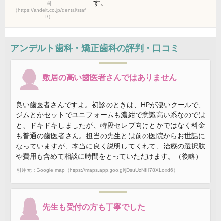
す。
科
（https://andelt.co.jp/dental/staf
f/）
アンデルト歯科・矯正歯科
の評判・口コミ
敷居の高い歯医者さんではありません
良い歯医者さんですよ。初診のときは、HPが凄いクールで、
ジムとかセットでユニフォームも濃紺で意識高い系なのでは
と、ドキドキしましたが、特段セレブ向けとかではなく料金
も普通の歯医者さん。担当の先生とは前の医院からお世話に
なっていますが、本当に良く説明してくれて、治療の選択肢
や費用も含めて相談に時間をとっていただけます。（後略）
引用元：Google map（https://maps.app.goo.gl/jDsuUzNfH78XLoxd6）
先生も受付の方も丁寧でした