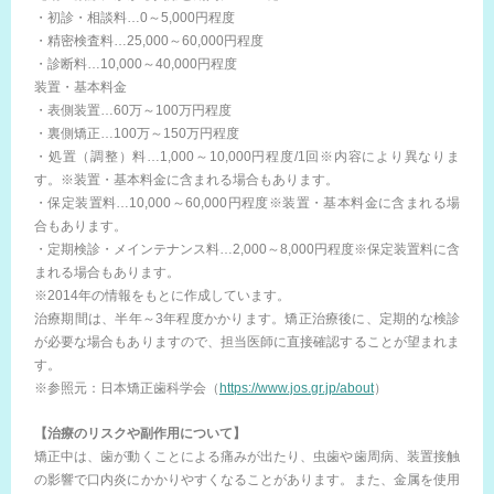
・初診・相談料…0～5,000円程度
・精密検査料…25,000～60,000円程度
・診断料…10,000～40,000円程度
装置・基本料金
・表側装置…60万～100万円程度
・裏側矯正…100万～150万円程度
・処置（調整）料…1,000～10,000円程度/1回※内容により異なりま
す。※装置・基本料金に含まれる場合もあります。
・保定装置料…10,000～60,000円程度※装置・基本料金に含まれる場
合もあります。
・定期検診・メインテナンス料…2,000～8,000円程度※保定装置料に含
まれる場合もあります。
※2014年の情報をもとに作成しています。
治療期間は、半年～3年程度かかります。矯正治療後に、定期的な検診
が必要な場合もありますので、担当医師に直接確認することが望まれま
す。
※参照元：日本矯正歯科学会（
https://www.jos.gr.jp/about
）
【治療のリスクや副作用について】
矯正中は、歯が動くことによる痛みが出たり、虫歯や歯周病、装置接触
の影響で口内炎にかかりやすくなることがあります。また、金属を使用