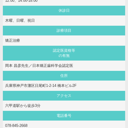
12:00、14:00-18:00
休診日
木曜、日曜、祝日
診療項目
矯正治療
認定医資格等
の有無
岡本 昌彦先生／日本矯正歯科学会認定医
住所
兵庫県神戸市灘区日尾町1-2-14 橋本ビル2F
アクセス
六甲道駅から徒歩3分
電話番号
078-845-2668