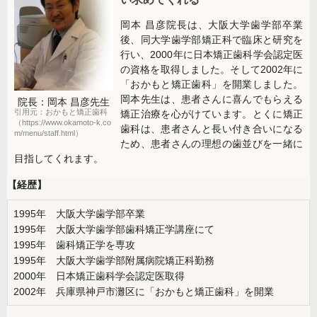
岡本 昌彦院長は、大阪大学歯学部卒業
後、同大学歯学部矯正科で臨床と研究を
行い、2000年に日本矯正歯科学会認定医
の資格を取得しました。そして2002年に
「おかもと矯正歯科」を開業しました。
岡本先生は、患者さんに喜んでもらえる
院長：岡本 昌彦
先生
引用元：おかもと矯正歯科
矯正治療を心がけています。とくに矯正
（https://www.okamoto-k.co
歯科は、患者さんと長い付き合いになる
m/menu/staff.html）
ため、患者さんの理想の歯並びを一緒に
目指してくれます。
【経歴】
1995年 大阪大学歯学部卒業
1995年 大阪大学歯学部歯科矯正学講座にて
1995年 歯科矯正学を専攻
1995年 大阪大学歯学部附属病院矯正科勤務
2000年 日本矯正歯科学会認定医取得
2002年 兵庫県神戸市灘区に「おかもと矯正歯科」を開業