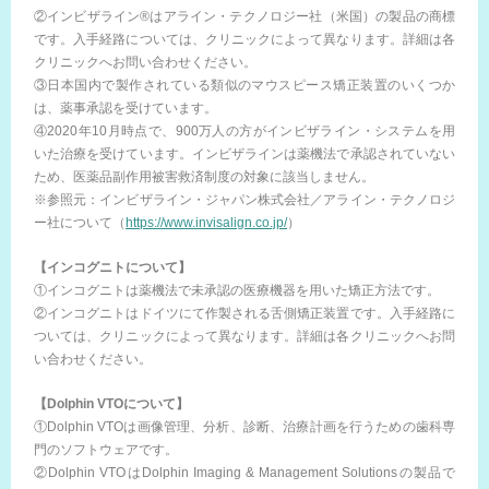
②インビザライン®はアライン・テクノロジー社（米国）の製品の商標
です。入手経路については、クリニックによって異なります。詳細は各
クリニックへお問い合わせください。
③日本国内で製作されている類似のマウスピース矯正装置のいくつか
は、薬事承認を受けています。
④2020年10月時点で、900万人の方がインビザライン・システムを用
いた治療を受けています。インビザラインは薬機法で承認されていない
ため、医薬品副作用被害救済制度の対象に該当しません。
※参照元：インビザライン・ジャパン株式会社／アライン・テクノロジ
ー社について（
https://www.invisalign.co.jp/
）
【インコグニトについて】
①インコグニトは薬機法で未承認の医療機器を用いた矯正方法です。
②インコグニトはドイツにて作製される舌側矯正装置です。入手経路に
ついては、クリニックによって異なります。詳細は各クリニックへお問
い合わせください。
【Dolphin VTOについて】
①Dolphin VTOは画像管理、分析、診断、治療計画を行うための歯科専
門のソフトウェアです。
②Dolphin VTOはDolphin Imaging & Management Solutionsの製品で