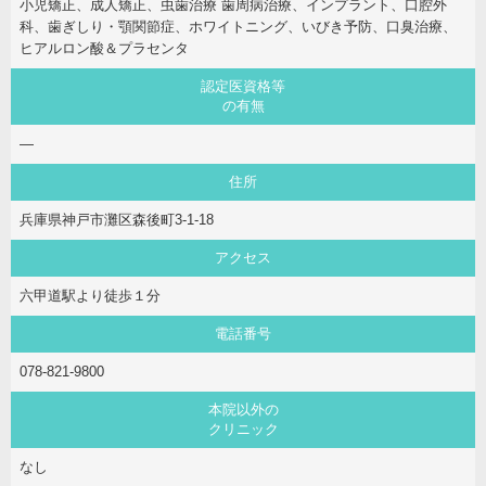
小児矯正、成人矯正、虫歯治療 歯周病治療、インプラント、口腔外
科、歯ぎしり・顎関節症、ホワイトニング、いびき予防、口臭治療、
ヒアルロン酸＆プラセンタ
認定医資格等
の有無
―
住所
兵庫県神戸市灘区森後町3-1-18
アクセス
六甲道駅より徒歩１分
電話番号
078-821-9800
本院以外の
クリニック
なし