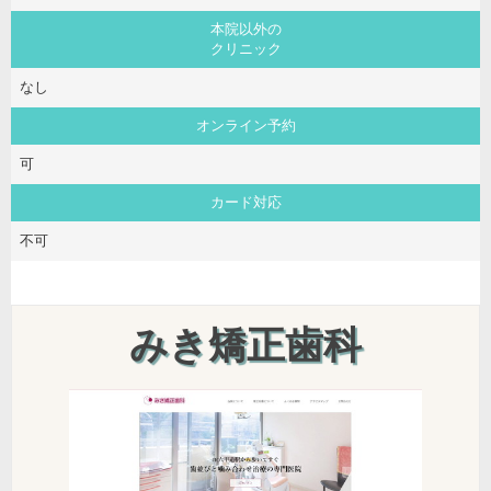
本院以外の
クリニック
なし
オンライン予約
可
カード対応
不可
みき矯正歯科