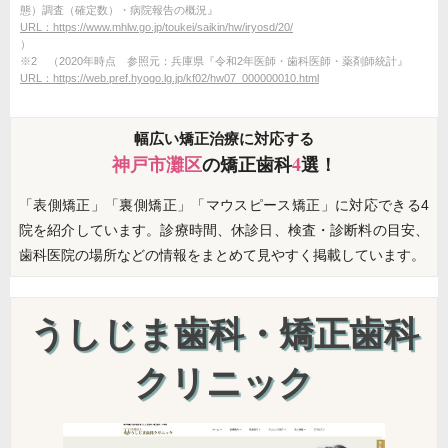
態）調査（確定数）・病院報告の概況』
URL：https://www.mhlw.go.jp/toukei/saikin/hw/iryosd/20/
）
※2 （2020年時点 参照元：兵庫県『令和2年医師・歯科医師・薬剤師統計』
URL：https://web.pref.hyogo.lg.jp/kf02/hw07_000000010.html
幅広い矯正治療に対応する
神戸市灘区
の矯正歯科
4
選！
「表側矯正」「裏側矯正」「マウスピース矯正」に対応できる4
院を紹介しています。診療時間、休診日、検査・診断料の目安、
歯科医院の場所などの情報をまとめて見やすく掲載しています。
うしじま歯科・矯正歯科
クリニック