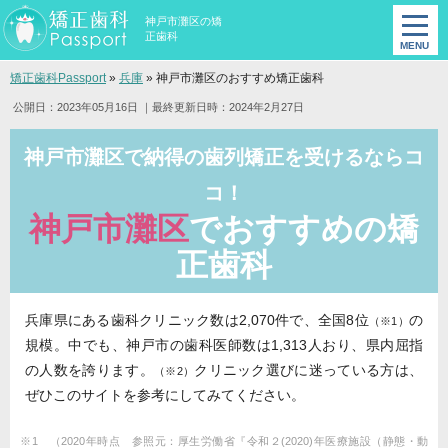
神戸市灘区の矯
正歯科
矯正歯科Passport
»
兵庫
»
神戸市灘区のおすすめ矯正歯科
公開日：2023年05月16日
｜最終更新日時：2024年2月27日
神戸市灘区で納得の歯列矯正を受けるならコ
コ！
神戸市灘区
でおすすめの矯
正歯科
兵庫県にある歯科クリニック数は2,070件で、全国8位
の
（※1）
規模。中でも、神戸市の歯科医師数は1,313人おり、県内屈指
の人数を誇ります。
クリニック選びに迷っている方は、
（※2）
ぜひこのサイトを参考にしてみてください。
※1 （2020年時点 参照元：厚生労働省『令和２(2020)年医療施設（静態・動