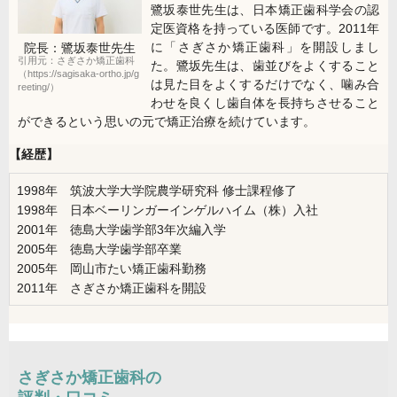
鷺坂泰世先生は、日本矯正歯科学会の認
定医資格を持っている医師です。2011年
に「さぎさか矯正歯科」を開設しまし
院長：鷺坂泰世
先生
引用元：さぎさか矯正歯科
た。鷺坂先生は、歯並びをよくすること
（https://sagisaka-ortho.jp/g
は見た目をよくするだけでなく、噛み合
reeting/）
わせを良くし歯自体を長持ちさせること
ができるという思いの元で矯正治療を続けています。
【経歴】
1998年 筑波大学大学院農学研究科 修士課程修了
1998年 日本ベーリンガーインゲルハイム（株）入社
2001年 徳島大学歯学部3年次編入学
2005年 徳島大学歯学部卒業
2005年 岡山市たい矯正歯科勤務
2011年 さぎさか矯正歯科を開設
さぎさか矯正歯科の