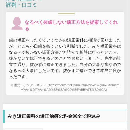
評判・口コミ
なるべく抜歯しない矯正方法を提案してくれ
る
歯の矯正をしたくていくつかの矯正歯科に相談で回りました
が、どこも小臼歯を抜くという判断でした。みき矯正歯科は
なるべく抜かない矯正方法だと読んで相談に行ったところ、
抜かないで矯正できるとのことでお願いしました。先生の診
立て通り、抜かずに矯正できました。自分の大事な歯なので
なるべく大事にしたいです。抜かずに矯正できて本当に良か
ったです。
引用元：デンターネット（https://denternet.jp/link.htm?prf=28&gun=2&clinam
=%A4%DF%A4%AD%B6%BA%C0%B5%BB%F5%B2%CA）
みき矯正歯科の矯正治療の料金※全て税込み