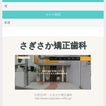
可
カード対応
不可
さぎさか矯正歯科
引用元HP：さぎさか矯正歯科
http://www.sagisaka-ortho.jp/