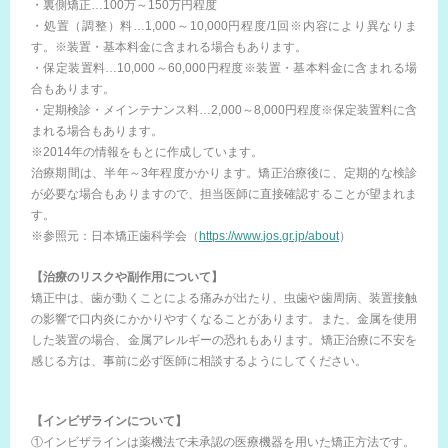
・裏側矯正…100万～150万円程度
・処置（調整）料…1,000～10,000円程度/1回※内容により異なりま
す。※装置・基本料金に含まれる場合もあります。
・保定装置料…10,000～60,000円程度※装置・基本料金に含まれる場
合もあります。
・定期検診・メインテナンス料…2,000～8,000円程度※保定装置料に含
まれる場合もあります。
※2014年の情報をもとに作成しています。
治療期間は、半年～3年程度かかります。矯正治療後に、定期的な検診
が必要な場合もありますので、担当医師に直接確認することが望まれま
す。
※参照元：日本矯正歯科学会（
https://www.jos.gr.jp/about
）
【治療のリスクや副作用について】
矯正中は、歯が動くことによる痛みが出たり、虫歯や歯周病、装置接触
の影響で口内炎にかかりやすくなることがあります。また、金属を使用
した装置の場合、金属アレルギーの恐れもあります。矯正治療に不安を
感じる方は、事前に必ず医師に相談するようにしてください。
【インビザラインについて】
①インビザラインは薬機法で未承認の医療機器を用いた矯正方法です。