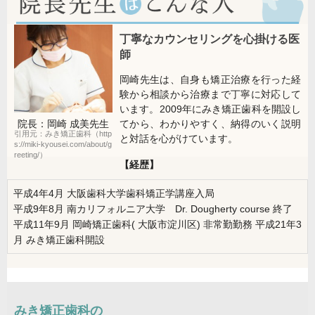
丁寧なカウンセリングを心掛ける医
師
岡崎先生は、自身も矯正治療を行った経
験から相談から治療まで丁寧に対応して
います。2009年にみき矯正歯科を開設し
てから、わかりやすく、納得のいく説明
院長：岡崎 成美
先生
引用元：みき矯正歯科（http
と対話を心がけています。
s://miki-kyousei.com/about/g
reeting/）
【経歴】
平成4年4月 大阪歯科大学歯科矯正学講座入局
平成9年8月 南カリフォルニア大学 Dr. Dougherty course 終了
平成11年9月 岡崎矯正歯科( 大阪市淀川区) 非常勤勤務 平成21年3
月 みき矯正歯科開設
みき矯正歯科の