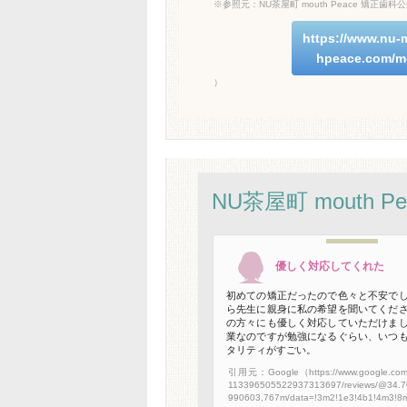
※参照元：NU茶屋町 mouth Peace 矯正歯
https://www.nu-
hpeace.com/m
）
NU茶屋町 mouth
優しく対応してくれた
初めての矯正だったので色々と不安で
ら先生に親身に私の希望を聞いてくだ
の方々にも優しく対応していただけま
業なのですが勉強になるぐらい、いつ
タリティがすごい。
引用元：Google（https://www.google.com/m
113396505522937313697/reviews/@34.7
990603,767m/data=!3m2!1e3!4b1!4m3!8