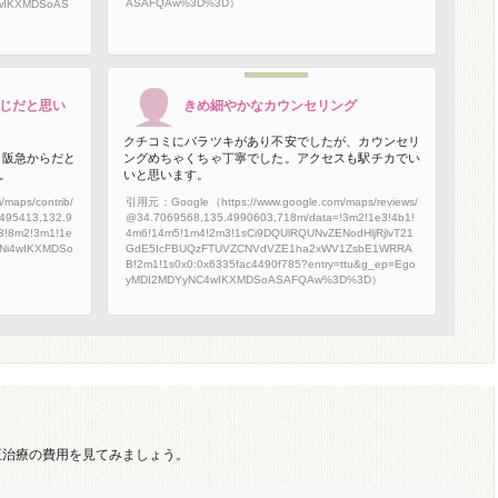
ASAFQAw%3D%3D）
4wIKXMDSoAS
じだと思い
きめ細やかなカウンセリング
クチコミにバラツキがあり不安でしたが、カウンセリ
。阪急からだと
ングめちゃくちゃ丁寧でした。アクセスも駅チカでい
。
いと思います。
aps/contrib/
引用元：Google（https://www.google.com/maps/reviews/
495413,132.9
@34.7069568,135.4990603,718m/data=!3m2!1e3!4b1!
3!8m2!3m1!1e
4m6!14m5!1m4!2m3!1sCi9DQUlRQUNvZENodHljRjlvT21
wNi4wIKXMDSo
GdE5IcFBUQzFTUVZCNVdVZE1ha2xWV1ZsbE1WRRA
B!2m1!1s0x0:0x6335fac4490f785?entry=ttu&g_ep=Ego
yMDI2MDYyNC4wIKXMDSoASAFQAw%3D%3D）
る矯正治療の費用を見てみましょう。