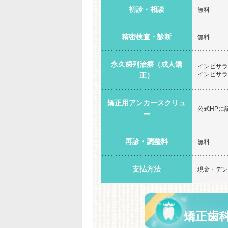
初診・相談
無料
精密検査・診断
無料
永久歯列治療（成人矯
インビザラ
インビザラ
正）
矯正用アンカースクリュ
公式HPに
ー
再診・調整料
無料
支払方法
現金・デン
矯正歯