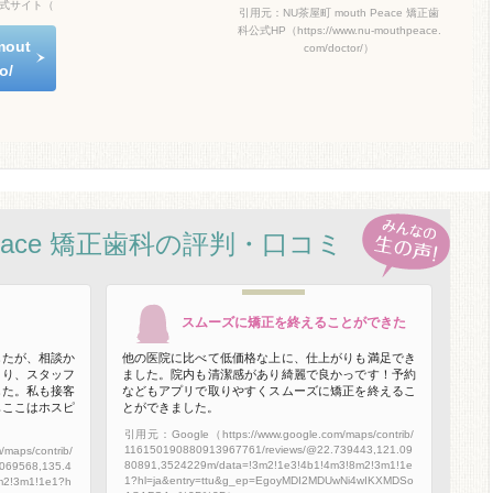
科公式サイト（
引用元：NU茶屋町 mouth Peace 矯正歯
科公式HP（https://www.nu-mouthpeace.
mout
com/doctor/）
o/
 Peace 矯正歯科の評判・口コミ
スムーズに矯正を終えることができた
したが、相談か
他の医院に比べて低価格な上に、仕上がりも満足でき
さり、スタッフ
ました。院内も清潔感があり綺麗で良かっです！予約
した。私も接客
などもアプリで取りやすくスムーズに矯正を終えるこ
もここはホスピ
とができました。
引用元：Google（https://www.google.com/maps/contrib/
116150190880913967761/reviews/@22.739443,121.09
aps/contrib/
80891,3524229m/data=!3m2!1e3!4b1!4m3!8m2!3m1!1e
069568,135.4
1?hl=ja&entry=ttu&g_ep=EgoyMDI2MDUwNi4wIKXMDSo
m2!3m1!1e1?h