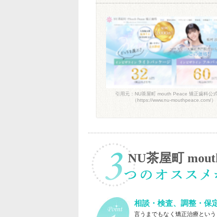
引用元：NU茶屋町 mouth Peace 矯正歯科
（https://www.nu-mouthpeace.com/）
NU茶屋町 mout
相談・検査、調整・保
言うまでもなく矯正治療というもの