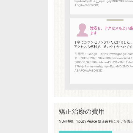
l=ja&entry=ttu&g_ep=EgoyMDI2MDUwNi
AFQAw%3D%3D）
対応も、アクセスもよい感
ます
丁寧にカウンセリングいただけました
アクセスも便利で、通いやすかったです
引用元：Google（https://www.google.com/m
118393323282870470399/reviews/@34.1
508368,395296m/data=!3m2!1e3!4b1!4m
1?hl=ja&entry=ttu&g_ep=EgoyMDI2MDU
ASAFQAw%3D%3D）
矯正治療の費用
NU茶屋町 mouth Peace 矯正歯科におけ