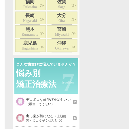
福岡
佐賀
Fukuoka
Saga
長崎
大分
Nagasaki
Oita
熊本
宮崎
Kumamoto
Miyazaki
鹿児島
沖縄
Kagoshima
Okinawa
こんな歯並びに悩んでいませんか？
7
悩み別
矯正治療法
デコボコな歯並びを治したい
（叢生・そうせい）
出っ歯が気になる
（上顎前
突・じょうがくぜんとつ）