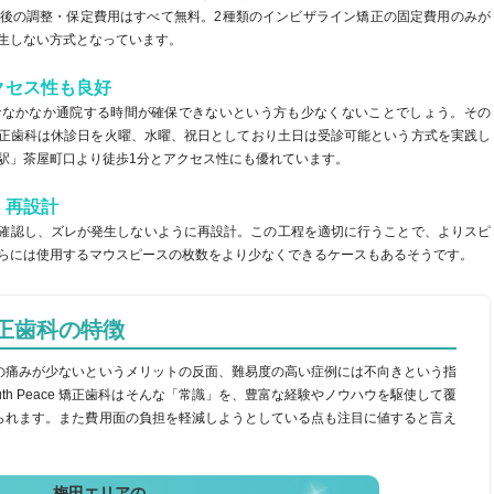
後の調整・保定費用はすべて無料。2種類のインビザライン矯正の固定費用のみが
生しない方式となっています。
クセス性も良好
でなかなか通院する時間が確保できないという方も少なくないことでしょう。その
ace 矯正歯科は休診日を火曜、水曜、祝日としており土日は受診可能という方式を実践し
駅」茶屋町口より徒歩1分とアクセス性にも優れています。
・再設計
を確認し、ズレが発生しないように再設計。この工程を適切に行うことで、よりスピ
らには使用するマウスピースの枚数をより少なくできるケースもあるそうです。
e 矯正歯科の特徴
の痛みが少ないというメリットの反面、難易度の高い症例には不向きという指
th Peace 矯正歯科はそんな「常識」を、豊富な経験やノウハウを駆使して覆
られます。また費用面の負担を軽減しようとしている点も注目に値すると言え
梅田エリアの