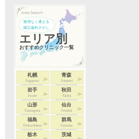
無理なく通える
矯正歯科さがし
エリア別
おすすめクリニック一覧
札幌
青森
Sapporo
Aomori
岩手
秋田
Iwate
Akita
山形
仙台
Yamagata
Sendai
福島
群馬
Fukushima
Gunma
栃木
茨城