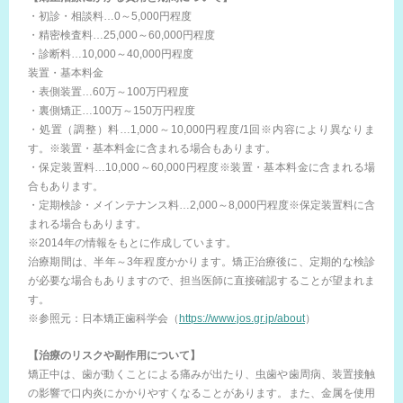
・初診・相談料…0～5,000円程度
・精密検査料…25,000～60,000円程度
・診断料…10,000～40,000円程度
装置・基本料金
・表側装置…60万～100万円程度
・裏側矯正…100万～150万円程度
・処置（調整）料…1,000～10,000円程度/1回※内容により異なりま
す。※装置・基本料金に含まれる場合もあります。
・保定装置料…10,000～60,000円程度※装置・基本料金に含まれる場
合もあります。
・定期検診・メインテナンス料…2,000～8,000円程度※保定装置料に含
まれる場合もあります。
※2014年の情報をもとに作成しています。
治療期間は、半年～3年程度かかります。矯正治療後に、定期的な検診
が必要な場合もありますので、担当医師に直接確認することが望まれま
す。
※参照元：日本矯正歯科学会（
https://www.jos.gr.jp/about
）
【治療のリスクや副作用について】
矯正中は、歯が動くことによる痛みが出たり、虫歯や歯周病、装置接触
の影響で口内炎にかかりやすくなることがあります。また、金属を使用