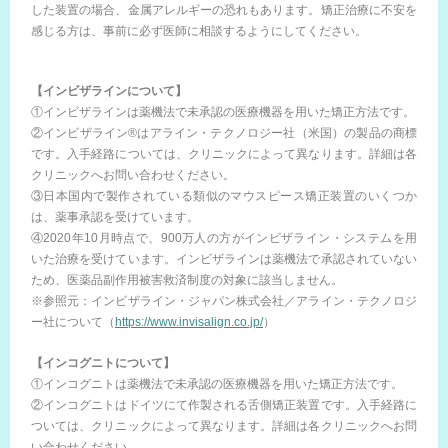
した装置の場合、金属アレルギーの恐れもあります。矯正治療に不安を
感じる方は、事前に必ず医師に相談するようにしてください。
【インビザラインについて】
①インビザラインは薬機法で未承認の医療機器を用いた矯正方法です。
②インビザライン®はアライン・テクノロジー社（米国）の製品の商標
です。入手経路については、クリニックによって異なります。詳細は各
クリニックへお問い合わせください。
③日本国内で製作されている類似のマウスピース矯正装置のいくつか
は、薬事承認を受けています。
④2020年10月時点で、900万人の方がインビザライン・システムを用
いた治療を受けています。インビザラインは薬機法で承認されていない
ため、医薬品副作用被害救済制度の対象に該当しません。
※参照元：インビザライン・ジャパン株式会社／アライン・テクノロジ
ー社について（
https://www.invisalign.co.jp/
）
【インコグニトについて】
①インコグニトは薬機法で未承認の医療機器を用いた矯正方法です。
②インコグニトはドイツにて作製される舌側矯正装置です。入手経路に
ついては、クリニックによって異なります。詳細は各クリニックへお問
い合わせください。