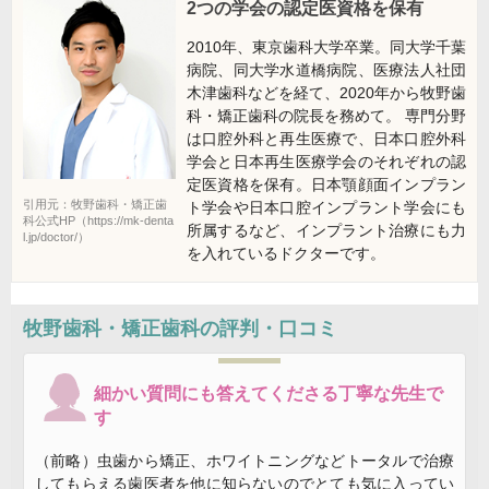
2つの学会の認定医資格を保有
2010年、東京歯科大学卒業。同大学千葉
病院、同大学水道橋病院、医療法人社団
木津歯科などを経て、2020年から牧野歯
科・矯正歯科の院長を務めて。 専門分野
は口腔外科と再生医療で、日本口腔外科
学会と日本再生医療学会のそれぞれの認
定医資格を保有。日本顎顔面インプラン
引用元：牧野歯科・矯正歯
ト学会や日本口腔インプラント学会にも
科公式HP（https://mk-denta
所属するなど、インプラント治療にも力
l.jp/doctor/）
を入れているドクターです。
牧野歯科・矯正歯科
の評判・口コミ
細かい質問にも答えてくださる丁寧な先生で
す
（前略）虫歯から矯正、ホワイトニングなどトータルで治療
してもらえる歯医者を他に知らないのでとても気に入ってい