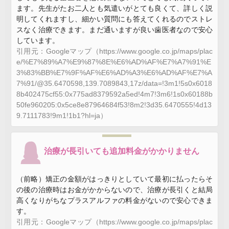
ます。先生がたお二人とも気遣いがとても良くて、詳しく説
明してくれますし、細かい質問にも答えてくれるのでストレ
スなく治療できます。まだ通いますが良い歯医者なので安心
しています。
引用元：Googleマップ（https://www.google.co.jp/maps/plac
e/%E7%89%A7%E9%87%8E%E6%AD%AF%E7%A7%91%E
3%83%BB%E7%9F%AF%E6%AD%A3%E6%AD%AF%E7%A
7%91/@35.6470598,139.7089843,17z/data=!3m1!5s0x6018
8b402475cf55:0x775ad8379592a5ed!4m7!3m6!1s0x60188b
50fe960205:0x5ce8e87964684f53!8m2!3d35.6470555!4d13
9.7111783!9m1!1b1?hl=ja）
治療が長引いても追加料金がかかりません
（前略）矯正の金額がはっきりとしていて最初に払ったらそ
の後の治療時はお金がかからないので、治療が長引くと結局
高くなりがちなプラスアルファの料金がないので安心できま
す。
引用元：Googleマップ（https://www.google.co.jp/maps/plac