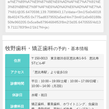
e/%E7%89%A7%E9%87%8E%E6%AD%AF%E7%A7%91%E
3%83%BB%E7%9F%AF%E6%AD%A3%E6%AD%AF%E7%A
7%91/@35.6470598,139.7089843,17z/data=!3m1!5s0x6018
8b402475cf55:0x775ad8379592a5ed!4m7!3m6!1s0x60188b
50fe960205:0x5ce8e87964684f53!8m2!3d35.6470555!4d13
9.7111783!9m1!1b1?hl=ja）
牧野歯科・矯正歯科
の予約・基本情報
〒150-0013 東京都渋谷区恵比寿1-9-5 恵比寿
住所
STビル4F
アクセス
「恵比寿駅」より徒歩1分
平日：10:00～19:00/土曜：10:00～17:00/日曜：
診療時間
10:00～14:00（月2回）
休診日
水曜・祝日
矯正歯科、審美歯科、ホワイトニング、虫歯治
診療科目
療、予防歯科、親知らず外来、インプラント