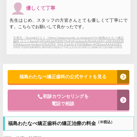
YECiAHsFZIBBjAuMTYuMpgBAKABAqABAbABCg&sclient=gws-wiz#lrd=0x5f8
a85d80ce2fbf9:0xefdec8767991ff9e,1,,,,）
優しくて丁寧
先生はじめ、スタッフの方皆さんとても優しくて丁寧にで
す。こちらでお願いして良かったです。
引用元：Google口コミ（https://www.google.co.jp/search?q=福島わたなべ矯正
歯科 口コミ&sxsrf=APwXEdePDHGTXqFnKyrz4aaScf0q4Ke94Q:1681946836
036&source=hp&ei=03hAZK6_PIr1-QaA3LXYDQ&iflsig=AOEireoAAAAAZEC
G5PLEI9lTsMFRFNuRG0BskiFA8aLO&ved=0ahUKEwju9MKdjLf-AhWKet4KH
QBuDdsQ4dUDCAs&uact=5&oq=福島わたなべ矯正歯科 口コミ&gs_lcp=Cgdn
d3Mtd2l6EAMyBQgAEKIEMgUIABCiBDIFCAAQogQyBQgAEKIEOgcIIxDqAhA
nOgUIABCABDoHCAAQBBCABDoFCCEQoAFQpQxY00pguU9oCHAAeACAA
YECiAHsFZIBBjAuMTYuMpgBAKABAqABAbABCg&sclient=gws-wiz#lrd=0x5f8
a85d80ce2fbf9:0xefdec8767991ff9e,1,,,,）
福島わたなべ矯正歯科の公式サイトを見る
初診カウンセリングを
電話で相談
（※税込）
福島わたなべ矯正歯科の矯正治療の料金