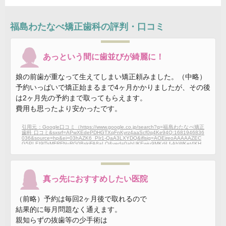
福島わたなべ矯正歯科
の評判・口コミ
あっという間に歯並びが綺麗に！
娘の前歯が重なって生えてしまい矯正頼みました。（中略）
予約いっぱいで矯正始まるまで4ヶ月かかりましたが、その後
は2ヶ月先の予約まで取ってもらえます。
費用も思ったより安かったです。
引用元：Google口コミ（https://www.google.co.jp/search?q=福島わたなべ矯正
歯科 口コミ&sxsrf=APwXEdePDHGTXqFnKyrz4aaScf0q4Ke94Q:1681946836
036&source=hp&ei=03hAZK6_PIr1-QaA3LXYDQ&iflsig=AOEireoAAAAAZEC
G5PLEI9lTsMFRFNuRG0BskiFA8aLO&ved=0ahUKEwju9MKdjLf-AhWKet4KH
QBuDdsQ4dUDCAs&uact=5&oq=福島わたなべ矯正歯科 口コミ&gs_lcp=Cgdn
d3Mtd2l6EAMyBQgAEKIEMgUIABCiBDIFCAAQogQyBQgAEKIEOgcIIxDqAhA
nOgUIABCABDoHCAAQBBCABDoFCCEQoAFQpQxY00pguU9oCHAAeACAA
YECiAHsFZIBBjAuMTYuMpgBAKABAqABAbABCg&sclient=gws-wiz#lrd=0x5f8
a85d80ce2fbf9:0xefdec8767991ff9e,1,,,,）
真っ先におすすめしたい医院
（前略）予約は毎回2ヶ月後で取れるので
結果的に毎月問題なく通えます。
親知らずの抜歯等の少手術は