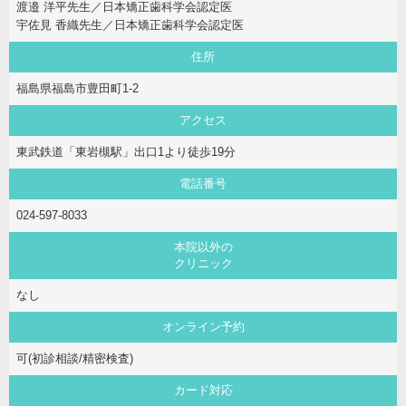
渡邉 洋平先生／日本矯正歯科学会認定医
宇佐見 香織先生／日本矯正歯科学会認定医
住所
福島県福島市豊田町1-2
アクセス
東武鉄道「東岩槻駅」出口1より徒歩19分
電話番号
024-597-8033
本院以外の
クリニック
なし
オンライン予約
可(初診相談/精密検査)
カード対応