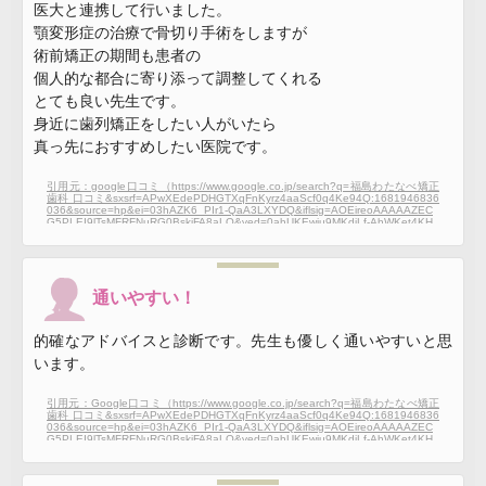
医大と連携して行いました。
顎変形症の治療で骨切り手術をしますが
術前矯正の期間も患者の
個人的な都合に寄り添って調整してくれる
とても良い先生です。
身近に歯列矯正をしたい人がいたら
真っ先におすすめしたい医院です。
引用元：google口コミ（https://www.google.co.jp/search?q=福島わたなべ矯正
歯科 口コミ&sxsrf=APwXEdePDHGTXqFnKyrz4aaScf0q4Ke94Q:1681946836
036&source=hp&ei=03hAZK6_PIr1-QaA3LXYDQ&iflsig=AOEireoAAAAAZEC
G5PLEI9lTsMFRFNuRG0BskiFA8aLO&ved=0ahUKEwju9MKdjLf-AhWKet4KH
QBuDdsQ4dUDCAs&uact=5&oq=福島わたなべ矯正歯科 口コミ&gs_lcp=Cgdn
d3Mtd2l6EAMyBQgAEKIEMgUIABCiBDIFCAAQogQyBQgAEKIEOgcIIxDqAhA
nOgUIABCABDoHCAAQBBCABDoFCCEQoAFQpQxY00pguU9oCHAAeACAA
YECiAHsFZIBBjAuMTYuMpgBAKABAqABAbABCg&sclient=gws-wiz#lrd=0x5f8
a85d80ce2fbf9:0xefdec8767991ff9e,1,,,,）
通いやすい！
的確なアドバイスと診断です。先生も優しく通いやすいと思
います。
引用元：Google口コミ（https://www.google.co.jp/search?q=福島わたなべ矯正
歯科 口コミ&sxsrf=APwXEdePDHGTXqFnKyrz4aaScf0q4Ke94Q:1681946836
036&source=hp&ei=03hAZK6_PIr1-QaA3LXYDQ&iflsig=AOEireoAAAAAZEC
G5PLEI9lTsMFRFNuRG0BskiFA8aLO&ved=0ahUKEwju9MKdjLf-AhWKet4KH
QBuDdsQ4dUDCAs&uact=5&oq=福島わたなべ矯正歯科 口コミ&gs_lcp=Cgdn
d3Mtd2l6EAMyBQgAEKIEMgUIABCiBDIFCAAQogQyBQgAEKIEOgcIIxDqAhA
nOgUIABCABDoHCAAQBBCABDoFCCEQoAFQpQxY00pguU9oCHAAeACAA