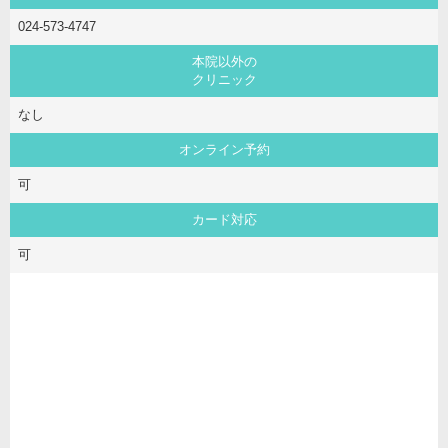
024-573-4747
本院以外の
クリニック
なし
オンライン予約
可
カード対応
可