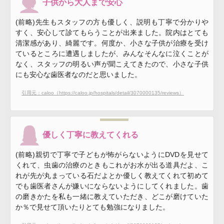
子供から大人まで安心
(前略)先生もスタッフの方も優しく、説明も丁寧で分かりや
すく、安心して診てもらうことが出来ました。院内はとても
清潔感があり、綺麗です。何度か、小さな子供が治療を受け
ているところに遭遇しましたが、みんなそんなに泣くことが
なく、スタッフの明るい声が聞こえてきたので、小さな子供
にも安心な歯医者なのだと思いました。
引用元：caloo（https://caloo.jp/hospitals/detail/3070000135/reviews）
優しく丁寧に教えてくれる
(前略)親切で丁寧で子どもが怖がらないようにDVDを見せて
くれて、虫歯の治療のときもこれがお水が出る道具だよ、こ
れが先が丸まっている石だよとか優しく教えてくれて初めて
でも歯医者さんが嫌いにならないようにしてくれました。歯
の磨きかたを私も一緒に教えていただき、どこが磨けていた
か％で見せて頂いたりとても勉強になりました。