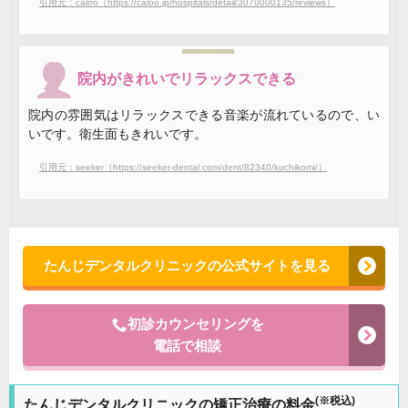
引用元：caloo（https://caloo.jp/hospitals/detail/3070000135/reviews）
院内がきれいでリラックスできる
院内の雰囲気はリラックスできる音楽が流れているので、い
いです。衛生面もきれいです。
引用元：seeker（https://seeker-dental.com/dent/82340/kuchikomi/）
たんじデンタルクリニックの公式サイトを見る
初診カウンセリングを
電話で相談
(※税込)
たんじデンタルクリニックの矯正治療の料金