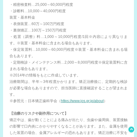
・精密検査料…25,000～60,000円程度
・診断料…10,000～40,000円程度
装置・基本料金
・表側装置…60万～100万円程度
・裏側矯正…100万～150万円程度
・処置（調整）料…1,000～10,000円程度/1回※内容により異なりま
す。※装置・基本料金に含まれる場合もあります。
・保定装置料…10,000～60,000円程度※装置・基本料金に含まれる場
合もあります。
・定期検診・メインテナンス料…2,000～8,000円程度※保定装置料に含
まれる場合もあります。
※2014年の情報をもとに作成しています。
治療期間は、半年～3年程度かかります。矯正治療後に、定期的な検診
が必要な場合もありますので、担当医師に直接確認することが望まれま
す。
※参照元：日本矯正歯科学会（
https://www.jos.gr.jp/about
）
【治療のリスクや副作用について】
矯正中は、歯が動くことによる痛みが出たり、虫歯や歯周病、装置接触
の影響で口内炎にかかりやすくなることがあります。また、金属を使用
した装置の場合、金属アレルギーの恐れもあります。矯正治療に不安を