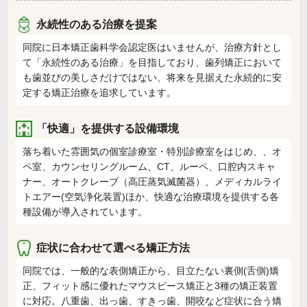
永続性のある治療を提案
同院に日本矯正歯科学会認定医はいませんが、治療方針とし
て「永続性のある治療」を目指しており、歯列矯正において
も歯並びの美しさだけではない、将来を見据えた永続的に安
定する矯正治療を追求しています。
「快適」を提供する設備環境
落ち着いた雰囲気の個室診療室・特別診療室をはじめ、、オ
ペ室、カウンセリングルーム、CT、ルーペ、口腔内スキャ
ナー、オートクレーブ（高圧蒸気滅菌器）、メディカルライ
トエアー(空気浄化装置)ほか、快適な治療環境を提供する各
種設備が導入されています。
症状に合わせて選べる矯正方法
同院では、一般的な表側矯正から、目立たない裏側(舌側)矯
正、フィット感に優れたマウスピース矯正と3種の矯正装置
に対応。八重歯、出っ歯、すきっ歯、開咬など症状に合う矯