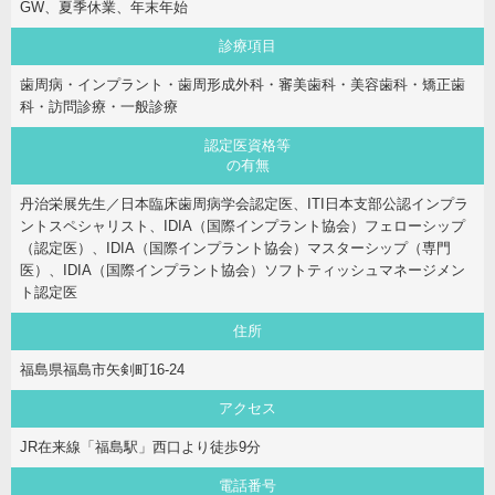
GW、夏季休業、年末年始
診療項目
歯周病・インプラント・歯周形成外科・審美歯科・美容歯科・矯正歯
科・訪問診療・一般診療
認定医資格等
の有無
丹治栄展先生／日本臨床歯周病学会認定医、ITI日本支部公認インプラ
ントスペシャリスト、IDIA（国際インプラント協会）フェローシップ
（認定医）、IDIA（国際インプラント協会）マスターシップ（専門
医）、IDIA（国際インプラント協会）ソフトティッシュマネージメン
ト認定医
住所
福島県福島市矢剣町16-24
アクセス
JR在来線「福島駅」西口より徒歩9分
電話番号