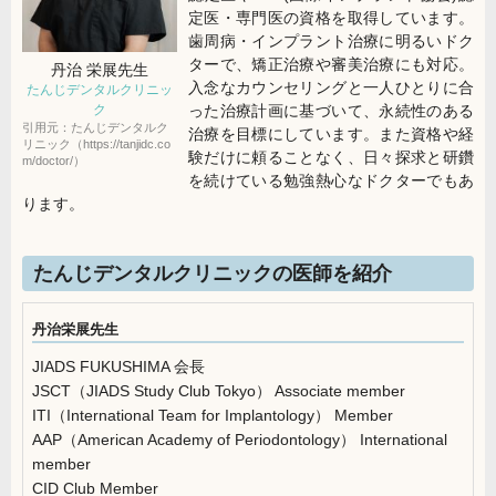
定医・専門医の資格を取得しています。
歯周病・インプラント治療に明るいドク
ターで、矯正治療や審美治療にも対応。
丹治 栄展
先生
入念なカウンセリングと一人ひとりに合
たんじデンタルクリニッ
った治療計画に基づいて、永続性のある
ク
引用元：たんじデンタルク
治療を目標にしています。また資格や経
リニック（https://tanjidc.co
験だけに頼ることなく、日々探求と研鑽
m/doctor/）
を続けている勉強熱心なドクターでもあ
ります。
たんじデンタルクリニックの医師を紹介
丹治栄展先生
JIADS FUKUSHIMA 会長
JSCT（JIADS Study Club Tokyo） Associate member
ITI（International Team for Implantology） Member
AAP（American Academy of Periodontology） International
member
CID Club Member