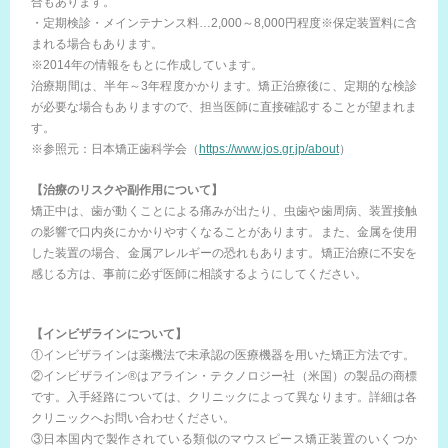
合もあります。
・定期検診・メインテナンス料…2,000～8,000円程度※保定装置料に含
まれる場合もあります。
※2014年の情報をもとに作成しています。
治療期間は、半年～3年程度かかります。矯正治療後に、定期的な検診
が必要な場合もありますので、担当医師に直接確認することが望まれま
す。
※参照元：日本矯正歯科学会（
https://www.jos.gr.jp/about
）
【治療のリスクや副作用について】
矯正中は、歯が動くことによる痛みが出たり、虫歯や歯周病、装置接触
の影響で口内炎にかかりやすくなることがあります。また、金属を使用
した装置の場合、金属アレルギーの恐れもあります。矯正治療に不安を
感じる方は、事前に必ず医師に相談するようにしてください。
【インビザラインについて】
①インビザラインは薬機法で未承認の医療機器を用いた矯正方法です。
②インビザライン®はアライン・テクノロジー社（米国）の製品の商標
です。入手経路については、クリニックによって異なります。詳細は各
クリニックへお問い合わせください。
③日本国内で製作されている類似のマウスピース矯正装置のいくつか