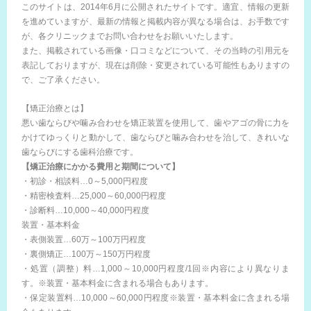
このサイトは、2014年6月に公開されたサイトです。適宜、情報の更新
を進めていますが、最新の情報と掲載内容が異なる場合は、お手数です
が、各クリニックまでお問い合わせをお願いいたします。
また、掲載されている画像・口コミなどについて、その当時の引用元を
表記しておりますが、現在は削除・変更されている可能性もありますの
で、ご了承ください。
【矯正治療とは】
悪い歯ならびや噛み合わせを矯正装置を使用して、歯やアゴの骨に力を
かけてゆっくりと動かして、歯ならびと噛み合わせを治して、きれいな
歯ならびにする歯科治療です。
【矯正治療にかかる費用と期間について】
・初診・相談料…0～5,000円程度
・精密検査料…25,000～60,000円程度
・診断料…10,000～40,000円程度
装置・基本料金
・表側装置…60万～100万円程度
・裏側矯正…100万～150万円程度
・処置（調整）料…1,000～10,000円程度/1回※内容により異なりま
す。※装置・基本料金に含まれる場合もあります。
・保定装置料…10,000～60,000円程度※装置・基本料金に含まれる場