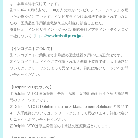
は、薬事承認を受けています。
④2020年10月時点で、900万人の方がインビザライン・システムを用
いた治療を受けています。インビザラインは薬機法で承認されていない
ため、医薬品副作用被害救済制度の対象に該当しません。
※参照元：インビザライン・ジャパン株式会社／アライン・テクノロジ
ー社について（
https://www.invisalign.co.jp/
）
【インコグニトについて】
①インコグニトは薬機法で未承認の医療機器を用いた矯正方法です。
②インコグニトはドイツにて作製される舌側矯正装置です。入手経路に
ついては、クリニックによって異なります。詳細は各クリニックへお問
い合わせください。
【Dolphin VTOについて】
①Dolphin VTOは画像管理、分析、診断、治療計画を行うための歯科専
門のソフトウェアです。
②Dolphin VTOはDolphin Imaging & Management Solutionsの製品で
す。入手経路については、クリニックによって異なります。詳細は各ク
リニックへお問い合わせください。
③Dolphin VTOは厚生労働省の未承認の医療機器となります。