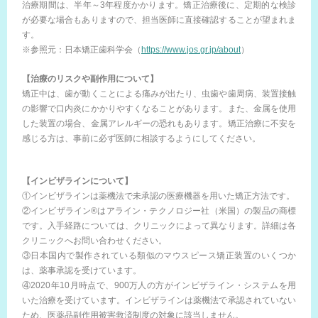
治療期間は、半年～3年程度かかります。矯正治療後に、定期的な検診
が必要な場合もありますので、担当医師に直接確認することが望まれま
す。
※参照元：日本矯正歯科学会（
https://www.jos.gr.jp/about
）
【治療のリスクや副作用について】
矯正中は、歯が動くことによる痛みが出たり、虫歯や歯周病、装置接触
の影響で口内炎にかかりやすくなることがあります。また、金属を使用
した装置の場合、金属アレルギーの恐れもあります。矯正治療に不安を
感じる方は、事前に必ず医師に相談するようにしてください。
【インビザラインについて】
①インビザラインは薬機法で未承認の医療機器を用いた矯正方法です。
②インビザライン®はアライン・テクノロジー社（米国）の製品の商標
です。入手経路については、クリニックによって異なります。詳細は各
クリニックへお問い合わせください。
③日本国内で製作されている類似のマウスピース矯正装置のいくつか
は、薬事承認を受けています。
④2020年10月時点で、900万人の方がインビザライン・システムを用
いた治療を受けています。インビザラインは薬機法で承認されていない
ため、医薬品副作用被害救済制度の対象に該当しません。