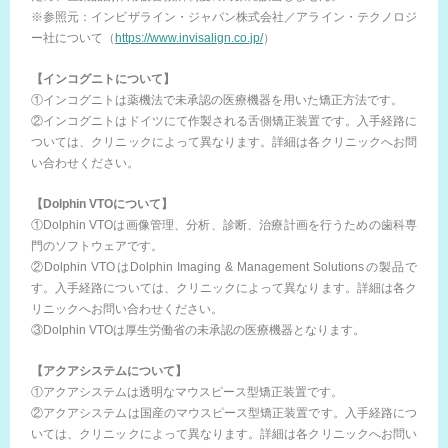
※参照元：インビザライン・ジャパン株式会社／アライン・テクノロジ
ー社について（
https://www.invisalign.co.jp/
）
【インコグニトについて】
①インコグニトは薬機法で未承認の医療機器を用いた矯正方法です。
②インコグニトはドイツにて作製される舌側矯正装置です。入手経路に
ついては、クリニックによって異なります。詳細は各クリニックへお問
い合わせください。
【Dolphin VTOについて】
①Dolphin VTOは画像管理、分析、診断、治療計画を行うための歯科専
門のソフトウェアです。
②Dolphin VTOはDolphin Imaging & Management Solutionsの製品で
す。入手経路については、クリニックによって異なります。詳細は各ク
リニックへお問い合わせください。
③Dolphin VTOは厚生労働省の未承認の医療機器となります。
【アクアシステムについて】
①アクアシステムは透明なマウスピース型矯正装置です。
②アクアシステムは国産のマウスピース型矯正装置です。入手経路につ
いては、クリニックによって異なります。詳細は各クリニックへお問い