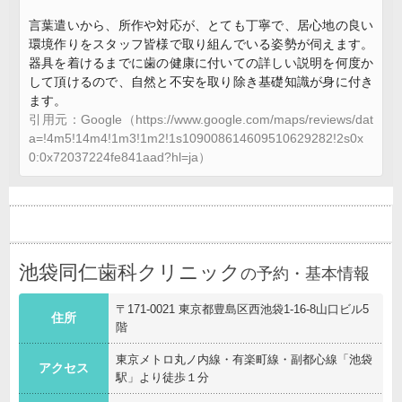
言葉遣いから、所作や対応が、とても丁寧で、居心地の良い
環境作りをスタッフ皆様で取り組んでいる姿勢が伺えます。
器具を着けるまでに歯の健康に付いての詳しい説明を何度か
して頂けるので、自然と不安を取り除き基礎知識が身に付き
ます。
引用元：Google（https://www.google.com/maps/reviews/dat
a=!4m5!14m4!1m3!1m2!1s109008614609510629282!2s0x
0:0x72037224fe841aad?hl=ja）
池袋同仁歯科クリニック
の予約・基本情報
〒171-0021 東京都豊島区西池袋1-16-8山口ビル5
住所
階
東京メトロ丸ノ内線・有楽町線・副都心線「池袋
アクセス
駅」より徒歩１分