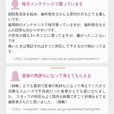
毎月メンテナンスで通っています
副院長先生を始め、歯科衛生士さんも受付の方もとても優し
いです。
歯周病のメンテナンスで毎月通っていますが、歯科衛生士さ
んの説明も分かりやすいです。
小学生の娘も3ヶ月ごとに通ってますが、嫌がったことない
です。
痛いときは電話すればすぐに対応して下さるので助かってま
す。
引用元：GoogleMAP（https://maps.app.goo.gl/rgocQghnv6cpdAEv5）
患者の気持ちになって考えてもらえる
（前略）とても親切で患者の気持ちになって考えてくださり
治療もスムーズで不自由だった食事がとても楽になりまし
た。 スタッフの対応もよく院内も綺麗ですごく好感をもてる
歯医者さんだと思いました。（後略）
引用元：GoogleMAP（https://maps.app.goo.gl/mMwMqrPJtgJ81gFM8）