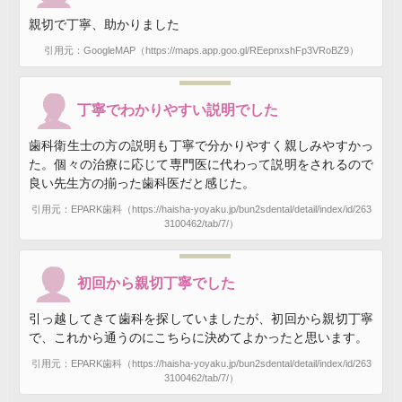
親切で丁寧、助かりました
引用元：GoogleMAP（https://maps.app.goo.gl/REepnxshFp3VRoBZ9）
丁寧でわかりやすい説明でした
歯科衛生士の方の説明も丁寧で分かりやすく親しみやすかっ
た。個々の治療に応じて専門医に代わって説明をされるので
良い先生方の揃った歯科医だと感じた。
引用元：EPARK歯科（https://haisha-yoyaku.jp/bun2sdental/detail/index/id/263
3100462/tab/7/）
初回から親切丁寧でした
引っ越してきて歯科を探していましたが、初回から親切丁寧
で、これから通うのにこちらに決めてよかったと思います。
引用元：EPARK歯科（https://haisha-yoyaku.jp/bun2sdental/detail/index/id/263
3100462/tab/7/）