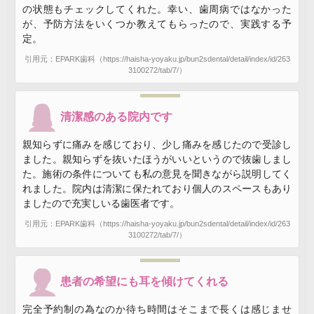
の状態もチェックしてくれた。幸い、歯周病ではなかった
が、予防方法をいくつか教えてもらったので、実践する予
定。
引用元：EPARK歯科（https://haisha-yoyaku.jp/bun2sdental/detail/index/id/263
3100272/tab/7/）
清潔感のある院内です
親知らずに痛みを感じており、少し痛みを感じたので受診し
ました。親知らずを抜いたほうがいいというので抜歯しまし
た。施術の条件についても私の意見を聞きながら説明してく
れました。院内は清潔に保たれており個人のスペースもあり
ましたので充実しいる歯医者です。
引用元：EPARK歯科（https://haisha-yoyaku.jp/bun2sdental/detail/index/id/263
3100272/tab/7/）
患者の希望にも耳を傾けてくれる
完全予約制の為なのか待ち時間はそこまで長くは感じませ