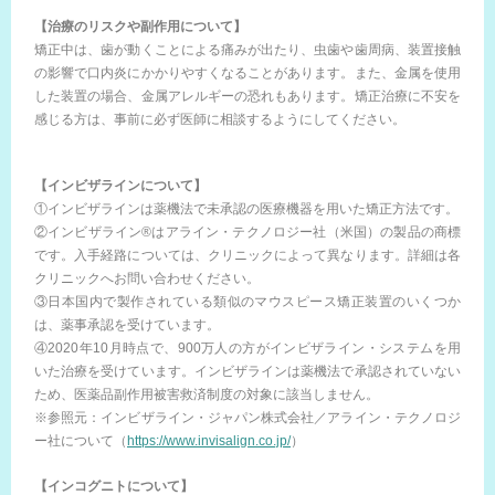
【治療のリスクや副作用について】
矯正中は、歯が動くことによる痛みが出たり、虫歯や歯周病、装置接触
の影響で口内炎にかかりやすくなることがあります。また、金属を使用
した装置の場合、金属アレルギーの恐れもあります。矯正治療に不安を
感じる方は、事前に必ず医師に相談するようにしてください。
【インビザラインについて】
①インビザラインは薬機法で未承認の医療機器を用いた矯正方法です。
②インビザライン®はアライン・テクノロジー社（米国）の製品の商標
です。入手経路については、クリニックによって異なります。詳細は各
クリニックへお問い合わせください。
③日本国内で製作されている類似のマウスピース矯正装置のいくつか
は、薬事承認を受けています。
④2020年10月時点で、900万人の方がインビザライン・システムを用
いた治療を受けています。インビザラインは薬機法で承認されていない
ため、医薬品副作用被害救済制度の対象に該当しません。
※参照元：インビザライン・ジャパン株式会社／アライン・テクノロジ
ー社について（
https://www.invisalign.co.jp/
）
【インコグニトについて】