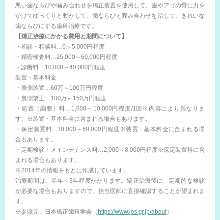
悪い歯ならびや噛み合わせを矯正装置を使用して、歯やアゴの骨に力を
かけてゆっくりと動かして、歯ならびと噛み合わせを治して、きれいな
歯ならびにする歯科治療です。
【矯正治療にかかる費用と期間について】
・初診・相談料…0～5,000円程度
・精密検査料…25,000～60,000円程度
・診断料…10,000～40,000円程度
装置・基本料金
・表側装置…60万～100万円程度
・裏側矯正…100万～150万円程度
・処置（調整）料…1,000～10,000円程度/1回※内容により異なりま
す。※装置・基本料金に含まれる場合もあります。
・保定装置料…10,000～60,000円程度※装置・基本料金に含まれる場
合もあります。
・定期検診・メインテナンス料…2,000～8,000円程度※保定装置料に含
まれる場合もあります。
※2014年の情報をもとに作成しています。
治療期間は、半年～3年程度かかります。矯正治療後に、定期的な検診
が必要な場合もありますので、担当医師に直接確認することが望まれま
す。
※参照元：日本矯正歯科学会（
https://www.jos.gr.jp/about
）