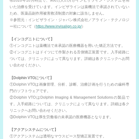
④2020年10月時点で、900万人の方がインビザライン・システムを用
いた治療を受けています。インビザラインは薬機法で承認されていない
ため、医薬品副作用被害救済制度の対象に該当しません。
※参照元：インビザライン・ジャパン株式会社／アライン・テクノロジ
ー社について（
https://www.invisalign.co.jp/
）
【インコグニトについて】
①インコグニトは薬機法で未承認の医療機器を用いた矯正方法です。
②インコグニトはドイツにて作製される舌側矯正装置です。入手経路に
ついては、クリニックによって異なります。詳細は各クリニックへお問
い合わせください。
【Dolphin VTOについて】
①Dolphin VTOは画像管理、分析、診断、治療計画を行うための歯科専
門のソフトウェアです。
②Dolphin VTOはDolphin Imaging & Management Solutionsの製品で
す。入手経路については、クリニックによって異なります。詳細は各ク
リニックへお問い合わせください。
③Dolphin VTOは厚生労働省の未承認の医療機器となります。
【アクアシステムについて】
①アクアシステムは透明なマウスピース型矯正装置です。