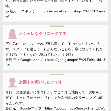
く、歯医者嫌いだった子供も笑顔で通ってくれています。（後
略）
参照元：エキテン（https://www.ekiten.jp/shop_2947701/revie
w/）
オシャレなクリニックです
雰囲気がいい！おしゃれで落ち着けて、案内の香りもいいで
す。スタッフも優しく、わからないことを丁寧に教えてくれま
す！駅からすぐなのも魅力でした。（後略）
参照元：Googleマップ（https://goo.gl/maps/jEA2LPc9j4NbKUj
G9）
次回もお願いしたいです
今日口の健診受けに来ました、すごく居心地良くて、説明も丁
寧で、本当に良かったんです。また次回歯のクリーニングも頼
みたいです。
参照元：Googleマップ（https://goo.gl/maps/3uos5kTn9nEUWg