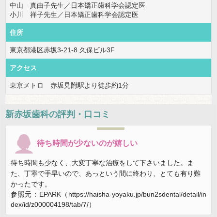
中山 真由子先生／日本矯正歯科学会認定医
小川 祥子先生／日本矯正歯科学会認定医
住所
東京都港区赤坂3-21-8 久保ビル3F
アクセス
東京メトロ 赤坂見附駅より徒歩約1分
新赤坂歯科
の評判・口コミ
待ち時間が少ないのが嬉しい
待ち時間も少なく、大変丁寧な治療をして下さいました。ま
た、丁寧で手早いので、あっという間に終わり、とても有り難
かったです。
参照元：EPARK（https://haisha-yoyaku.jp/bun2sdental/detail/in
dex/id/z000004198/tab/7/）