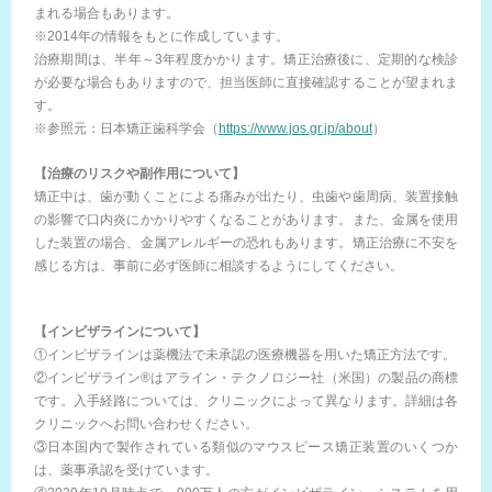
まれる場合もあります。
※2014年の情報をもとに作成しています。
治療期間は、半年～3年程度かかります。矯正治療後に、定期的な検診
が必要な場合もありますので、担当医師に直接確認することが望まれま
す。
※参照元：日本矯正歯科学会（
https://www.jos.gr.jp/about
）
【治療のリスクや副作用について】
矯正中は、歯が動くことによる痛みが出たり、虫歯や歯周病、装置接触
の影響で口内炎にかかりやすくなることがあります。また、金属を使用
した装置の場合、金属アレルギーの恐れもあります。矯正治療に不安を
感じる方は、事前に必ず医師に相談するようにしてください。
【インビザラインについて】
①インビザラインは薬機法で未承認の医療機器を用いた矯正方法です。
②インビザライン®はアライン・テクノロジー社（米国）の製品の商標
です。入手経路については、クリニックによって異なります。詳細は各
クリニックへお問い合わせください。
③日本国内で製作されている類似のマウスピース矯正装置のいくつか
は、薬事承認を受けています。