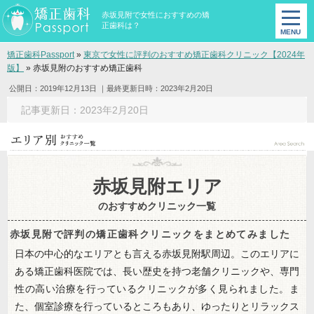
赤坂見附で女性におすすめの矯
正歯科は？
矯正歯科Passport
»
東京で女性に評判のおすすめ矯正歯科クリニック【2024年
版】
»
赤坂見附のおすすめ矯正歯科
公開日：2019年12月13日
｜最終更新日時：2023年2月20日
記事更新日：2023年2月20日
赤坂見附エリア
のおすすめクリニック一覧
赤坂見附で評判の矯正歯科クリニックをまとめてみました
日本の中心的なエリアとも言える赤坂見附駅周辺。このエリアに
ある矯正歯科医院では、長い歴史を持つ老舗クリニックや、専門
性の高い治療を行っているクリニックが多く見られました。ま
た、個室診療を行っているところもあり、ゆったりとリラックス