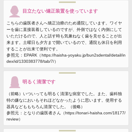
目立たない矯正装置を使っています
こちらの歯医者さんへ矯正治療のため通院しています。ワイヤ
ーを歯に直接装着しているのですが、外側ではなく内側にして
いただけるので、人と話す時も気兼ねなく歯を見せることが出
来ます。土曜日も夕方まで開いているので、通院も休日を利用
することが出来て便利です。
参照元：EPARK（https://haisha-yoyaku.jp/bun2sdental/detail/in
dex/id/1330383778/tab/7/）
明るく清潔です
（前略）いついっても明るく清潔な病室でした。また、歯科独
特の嫌なにおいもそれほどなかったように思います。使用する
器具などももちろん清潔でした。（後略）
参照元：となりの歯医者さん（https://tonari-haisha.com/18177/
review）