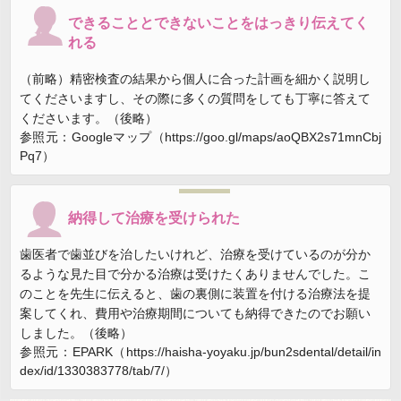
できることとできないことをはっきり伝えてく
れる
（前略）精密検査の結果から個人に合った計画を細かく説明し
てくださいますし、その際に多くの質問をしても丁寧に答えて
くださいます。（後略）
参照元：Googleマップ（https://goo.gl/maps/aoQBX2s71mnCbj
Pq7）
納得して治療を受けられた
歯医者で歯並びを治したいけれど、治療を受けているのが分か
るような見た目で分かる治療は受けたくありませんでした。こ
のことを先生に伝えると、歯の裏側に装置を付ける治療法を提
案してくれ、費用や治療期間についても納得できたのでお願い
しました。（後略）
参照元：EPARK（https://haisha-yoyaku.jp/bun2sdental/detail/in
dex/id/1330383778/tab/7/）