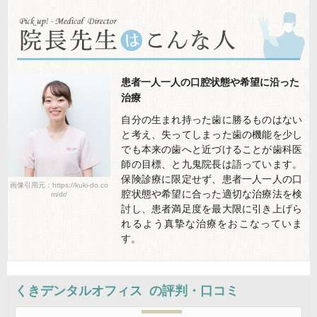
患者一人一人の口腔状態や希望に沿った
治療
自分の生まれ持った歯に勝るものはない
と考え、失ってしまった歯の機能を少し
でも本来の歯へと近づけることが歯科医
師の目標、と九鬼院長は語っています。
保険診療に限定せず、患者一人一人の口
画像引用元：https://kuki-do.co
腔状態や希望に合った適切な治療法を検
m/dr/
討し、患者満足度を最大限に引き上げら
れるよう真摯な治療をおこなっていま
す。
くきデンタルオフィス
の評判・口コミ