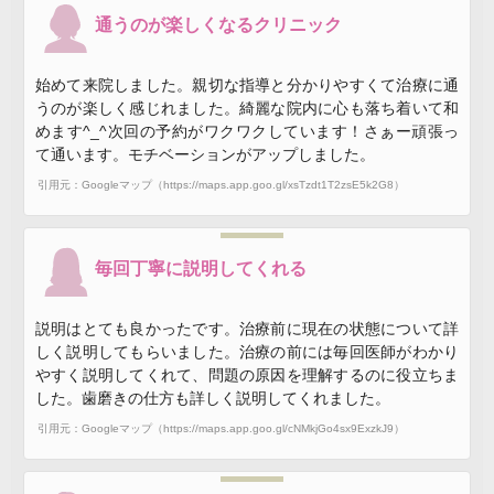
通うのが楽しくなるクリニック
始めて来院しました。親切な指導と分かりやすくて治療に通
うのが楽しく感じれました。綺麗な院内に心も落ち着いて和
めます^_^次回の予約がワクワクしています！さぁー頑張っ
て通います。モチベーションがアップしました。
引用元：Googleマップ（https://maps.app.goo.gl/xsTzdt1T2zsE5k2G8）
毎回丁寧に説明してくれる
説明はとても良かったです。治療前に現在の状態について詳
しく説明してもらいました。治療の前には毎回医師がわかり
やすく説明してくれて、問題の原因を理解するのに役立ちま
した。歯磨きの仕方も詳しく説明してくれました。
引用元：Googleマップ（https://maps.app.goo.gl/cNMkjGo4sx9ExzkJ9）