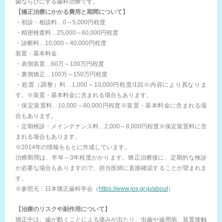
歯ならびにする歯科治療です。
【矯正治療にかかる費用と期間について】
・初診・相談料…0～5,000円程度
・精密検査料…25,000～60,000円程度
・診断料…10,000～40,000円程度
装置・基本料金
・表側装置…60万～100万円程度
・裏側矯正…100万～150万円程度
・処置（調整）料…1,000～10,000円程度/1回※内容により異なりま
す。※装置・基本料金に含まれる場合もあります。
・保定装置料…10,000～60,000円程度※装置・基本料金に含まれる場
合もあります。
・定期検診・メインテナンス料…2,000～8,000円程度※保定装置料に含
まれる場合もあります。
※2014年の情報をもとに作成しています。
治療期間は、半年～3年程度かかります。矯正治療後に、定期的な検診
が必要な場合もありますので、担当医師に直接確認することが望まれま
す。
※参照元：日本矯正歯科学会（
https://www.jos.gr.jp/about
）
【治療のリスクや副作用について】
矯正中は、歯が動くことによる痛みが出たり、虫歯や歯周病、装置接触