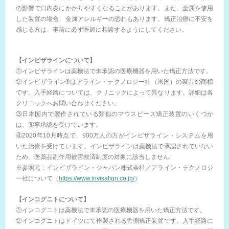
の影響で口内炎にかかりやすくなることがあります。また、金属を使用
した装置の場合、金属アレルギーの恐れもあります。矯正治療に不安を
感じる方は、事前に必ず医師に相談するようにしてください。
【インビザラインについて】
①インビザラインは薬機法で未承認の医療機器を用いた矯正方法です。
②インビザライン®はアライン・テクノロジー社（米国）の製品の商標
です。入手経路については、クリニックによって異なります。詳細は各
クリニックへお問い合わせください。
③日本国内で製作されている類似のマウスピース矯正装置のいくつか
は、薬事承認を受けています。
④2020年10月時点で、900万人の方がインビザライン・システムを用
いた治療を受けています。インビザラインは薬機法で承認されていない
ため、医薬品副作用被害救済制度の対象に該当しません。
※参照元：インビザライン・ジャパン株式会社／アライン・テクノロジ
ー社について（
https://www.invisalign.co.jp/
）
【インコグニトについて】
①インコグニトは薬機法で未承認の医療機器を用いた矯正方法です。
②インコグニトはドイツにて作製される舌側矯正装置です。入手経路に