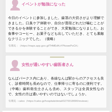
イベントが勉強になった
今日のイベントに参加しました。歯茎の大切さがより理解で
きました。口臭ケア体験や、自分が普段どれだけ噛むことが
できるかを体験することができ、大変勉強になりました。お
食事やコーヒー、お菓子なども出していただき、とても素敵
なクリニックでした。（後略）
引用元：（https://maps.app.goo.gl/THMEdKxYPkowePoCA）
女性が通いやすい歯医者さん
なんばパークス内にあり、各線なんば駅からのアクセスも良
く、診察時間も長めなので、仕事帰りに寄るのに便利です。
（中略）歯科衛生士さんも含め、スタッフは全員女性なの
で、女性の方は通いやすいのではないでしょうか。
引用元：caloo（https://caloo.jp/hospitals/detail/3270018690/reviews）